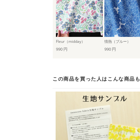
Fleur（midday）
情熱（ブルー）
990 円
990 円
この商品を買った人は
こんな商品