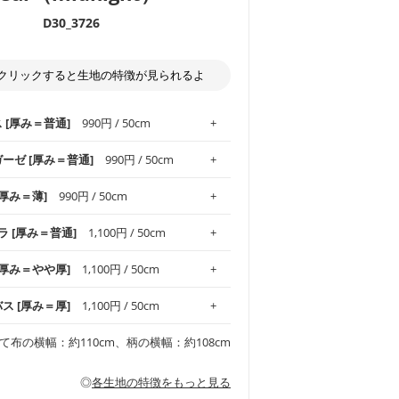
D30_3726
クリックすると生地の特徴が見られるよ
ス [厚み＝普通]
990円 / 50cm
ガーゼ [厚み＝普通]
990円 / 50cm
.1！しなやかさと適度な張りを併せ持ち、
[厚み＝薄]
990円 / 50cm
がオックス生地の特徴です。当サイトのオ
、
やや薄手
のものを使用しており、とても
わりとした肌触りが特徴です。ベビー用品
ラ [厚み＝普通]
1,100円 / 50cm
め、布小物全般にお使いいただけます。
ど直接肌に触れるアイテムに最適です。高
気性も備え、お手入れも簡単なのでオール
平織りの生地です。軽やかさとなめらかな
 [厚み＝やや厚]
1,100円 / 50cm
ッグ、上履き袋などの通園通学グッズには
躍してくれます。
が魅力。透け感があるので、涼しげなトッ
オススメです。
適です。
リネン25％の当店のビエラ生地は、オック
バス [厚み＝厚]
1,100円 / 50cm
くるみなどのベビーグッズ
ふんわりとした柔らかい質感と適度な落ち
ンテリア小物、2枚仕立てのバッグ、ポーチ
ンカチなどの布小物
夏マスク、スカーフなどの身に着ける小物
るのが特徴です。
です。しっかりとした張りと厚みがありな
チュニック、ワンピースなどの洋服
て布の横幅：約110cm、柄の横幅：約108cm
シャツ、チュニックなどのトップス
などの寝具、カーテン
いのが特徴です。生地の厚みは中厚手で
どの寝具
多いワンピース
ンピース、チュニック、イージーパンツな
の大人服
透け感がないので、ボトムスやタックスカー
ス生地は、11号帆布相当の厚みです。 丈
◎
各生地の特徴をもっと見る
甚平などの子ども服
ます。
見る
性があります。トートバッグ・ポーチ・ペ
見る
ワンピース、ブラウス、パンツなどの子ど