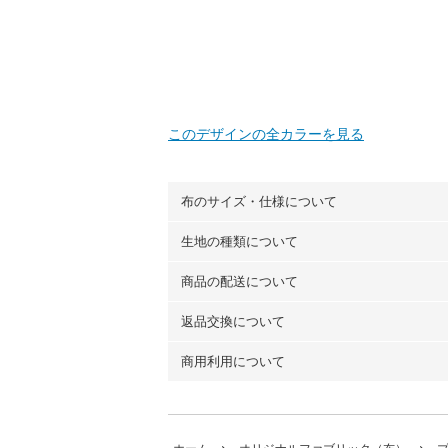
このデザインの全カラーを見る
布のサイズ・仕様について
生地の種類について
布の長さは50cm単位での販売になります
（例）150cm購入の場合 → 購入数量「3
商品の配送について
・現在、すべてのデザインのプリントに使
100％コットン（オックス）・100％コ
返品交換について
・ネコポスでの配送は、布は2mまで型紙
ーン）・コットンリネン（ビエラ織）・10
以上の場合は、ネコポスを選択しても送料
（キャンバス・11号帆布）です。
商用利用について
・布はご注文後に注文数量のみをプリント
ります。
◎
各生地の詳細を見る
ことができません
。購入時には商品や用尺
・受注生産（印刷後発送）のため、通常2
◎
生地見本サンプル（無料）を購入する
・当サイトで販売している生地は、すべて
ていた色味と違う、などの理由での返品は
※万が一、検品時に不備が見つかった場合
どでの販売用アイテムの製作にご利用いただけま
います。