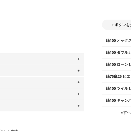
＋ボタンを
綿100 オック
綿100 ダブル
使いやすさNo
綿100 ローン 
通気性の高さ
。
ックス生地は
柔らかくふん
綿75麻25 ビエ
縫いやすいた
」、350cm購入の場合 → 購入数量「7」
やハンカチな
用している生地は６種類です。素材は
い吸湿性・通
上質で薄手の
綿100 ツイル
※レッスンバ
ットン（ダブルガーゼ）・100％コットン（ロ
シーズンで活
手触りの良さ
ツイル生地が
は2個までとなります（一部例外有り）それ
0％コットン（ツイル）・100％コットン
プスなどに最
コットン75％
綿100 キャン
・スタイ、お
の表示が600円となり宅急便での配送とな
ス生地よりも
・巾着袋、イ
・マスク、ハ
するため、
購入後の返品および交換は承る
・ハンカチ、
感を感じられ
などの布小物
綾織りの生地
・ブラウス、
※すべ
・ブラウス、
をお間違えのないようお願いします。思っ
～3営業日での発送となります。
・布団カバー
がらも柔らか
・パジャマな
・ギャザーが
商用利用可能です。ハンドメイドサイトな
・シャツ、ワ
承れません。予めご了承ください。
・シャツなど
す。1枚でも
は、4～5営業日後の発送となる場合がござ
当店のキャンバ
どの大人服
す。「nunocoto fabric使用」といっ
・スカート、
トに向いてい
もっと詳しく
夫で高い耐久
もっと詳しく
・スカート、