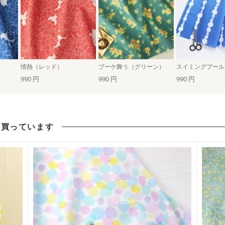
情熱（レッド）
ブーケ舞う（グリーン）
990 円
990 円
990 円
も買っています