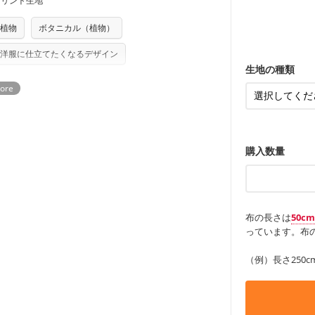
プリント生地
る全ての問題、クレームにつきましては当
ちら
ンケースなど
も服
もっと詳しく
・レッスンバ
任を負いませんのでご了承ください）
す。
り次第、順次発送いたします。
・布団カバー
・トートバッ
植物
ボタニカル（植物）
つカット希望」などご記載ください（50cm
ズ）および柄がえらべるキットに付属された
・甚平、浴衣
・カーテン、
・トートバッ
さい。型紙自体の転用・販売および型紙を
アイテム
洋服に仕立てたくなるデザイン
・ポーチ、ペ
もっと詳しく
ていただいております。
る
・パンツ、タ
・インテリア
生地の種類
・工作用エプ
もっと詳しく
もっと詳しく
購入数量
布の長さは
50c
っています。布の
（例）長さ250c