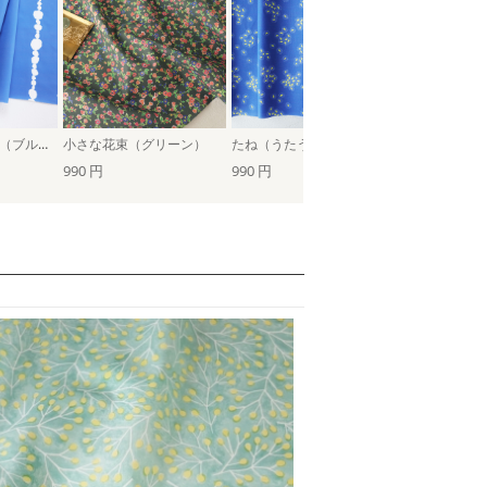
スイミングプール（ブルー）
小さな花束（グリーン）
たね（うたう）
990 円
990 円
990 円