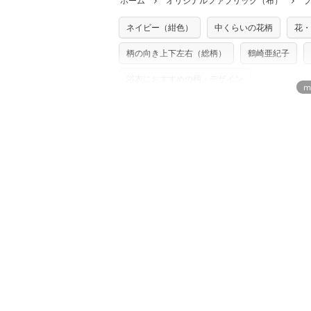
ホーム
オリジナルファブリック（布）
た記載も不要です。（製品化した際に起こ
返品・交換対象の基準について詳しくは
こ
※土日祝は営業日に含まれません。
店及びnunocoto fabricは一切の責
※配送日のご指定は承れません。出来上が
ネイビー（紺色）
中くらいの花柄
花・
※カットを希望の方は備考欄に「50cmず
※有料型紙（ホームソーイング型紙シリー
単位でのカットのみ）
型紙は商用利用できませんのでご注意くだ
柄の向き上下左右（総柄）
鶴崎亜紀子
プリント布の仕様について
使用して製作したものの販売も禁止とさせ
もっと詳しく見
商用利用についての詳細はこちら
浴衣におすすめの柄・デザイン