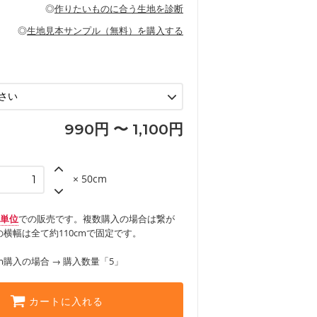
の布小物、インテリア用品に向いていま
◎
作りたいものに合う生地を診断
見る
ッグ、上履き袋などの通園通学グッズ
などの寝具
グ
◎
生地見本サンプル（無料）を購入する
など
エプロン、テーブルクロスなどの暮らしの
グ
ンケースなどの布小物
見る
ックスカートなどのボトムス
用品
ロン
見る
見る
990円 〜 1,100円
× 50cm
m単位
での販売です。複数購入の場合は繋が
横幅は全て約110cmで固定です。
m購入の場合 → 購入数量「5」
カートに入れる