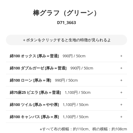
棒グラフ（グリーン）
D71_3663
＋ボタンをクリックすると生地の特徴が見られるよ
綿100 オックス [厚み＝普通]
990円 / 50cm
綿100 ダブルガーゼ [厚み＝普通]
990円 / 50cm
使いやすさNo.1！しなやかさと適度な張りを併せ持ち、通気性の
綿100 ローン [厚み＝薄]
990円 / 50cm
高さがオックス生地の特徴です。当サイトのオックス生地は、
や
や薄手
のものを使用しており、とても縫いやすいため、布小物全
柔らかくふんわりとした肌触りが特徴です。ベビー用品やハンカ
綿75麻25 ビエラ [厚み＝普通]
1,100円 / 50cm
般にお使いいただけます。
チなど直接肌に触れるアイテムに最適です。高い吸湿性・通気性
も備え、お手入れも簡単なのでオールシーズンで活躍してくれま
上質で薄手の平織りの生地です。軽やかさとなめらかな手触りの
綿100 ツイル [厚み＝やや厚]
1,100円 / 50cm
※レッスンバッグ、上履き袋などの通園通学グッズにはツイル生
す。
良さが魅力。透け感があるので、涼しげなトップスなどに最適で
地がオススメです。
す。
コットン75％リネン25％の当店のビエラ生地は、オックス生地よ
綿100 キャンバス [厚み＝厚]
1,100円 / 50cm
・スタイ、おくるみなどのベビーグッズ
りもふんわりとした柔らかい質感と適度な落ち感を感じられるの
・巾着袋、インテリア小物、2枚仕立てのバッグ、ポーチなどの
・マスク、ハンカチなどの布小物
・ハンカチ、夏マスク、スカーフなどの身に着ける小物
が特徴です。
布小物
綾織りの生地です。しっかりとした張りと厚みがありながらも柔
・ブラウス、チュニック、ワンピースなどの洋服
※すべて布の横幅：約110cm、柄の横幅：約108cm
・ブラウス、シャツ、チュニックなどのトップス
・布団カバーなどの寝具、カーテン
らかいのが特徴です。生地の厚みは中厚手です。1枚でも透け感