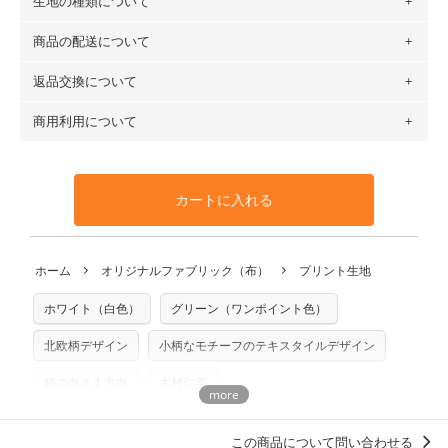
生地の種類について
布の長さは50cm単位での販売になります。
（例）150cm購入の場合 → 購入数量「3」、350cm購入の
商品の配送について
・現在、すべてのデザインのプリントに使用している生地は
場合 → 購入数量「7」
６種類です。素材は100％コットン（オックス）・100％コ
返品交換について
・ネコポスでの配送は、布は2mまで型紙は2個までとなりま
ットン（ダブルガーゼ）・100％コットン（ローン）・コッ
す（一部例外有り）それ以上の場合は、ネコポスを選択して
トンリネン（ビエラ織）・100％コットン（ツイル）・
商用利用について
・布はご注文後に注文数量のみをプリントするため、
購入後
も送料の表示が600円となり宅急便での配送となります。
100％コットン（キャンバス・11号帆布）です。
の返品および交換は承ることができません
。購入時には商品
・受注生産（印刷後発送）のため、通常2～3営業日での発送
◎
各生地の詳細を見る
・当サイトで販売している生地は、すべて商用利用可能で
や用尺をお間違えのないようお願いします。思っていた色味
となります。
◎
生地見本サンプル（無料）を購入する
す。ハンドメイドサイトなどでの販売用アイテムの製作にご
と違う、などの理由での返品は承れません。予めご了承くだ
※万が一、検品時に不備が見つかった場合は、4～5営業日後
カートに入れる
利用いただけます。「nunocoto fabric使用」といった記載
さい。
の発送となる場合がございます。
も不要です。（製品化した際に起こる全ての問題、クレーム
※土日祝は営業日に含まれません。
につきましては当店及びnunocoto fabricは一切の責任を負
返品・交換対象の基準について詳しくは
こちら
※配送日のご指定は承れません。出来上がり次第、順次発送
ホーム
オリジナルファブリック（布）
プリント生地
※カットを希望の方は備考欄に「50cmずつカット希望」など
いませんのでご了承ください）
いたします。
ご記載ください（50cm単位でのカットのみ）
※有料型紙（ホームソーイング型紙シリーズ）および柄がえ
ホワイト（白色）
グリーン（ワンポイント色）
プリント布の仕様について
らべるキットに付属された型紙は商用利用できませんのでご
もっと詳しく見る
注意ください。型紙自体の転用・販売および型紙を使用して
北欧柄デザイン
小柄なモチーフのテキスタイルデザイン
製作したものの販売も禁止とさせていただいております。
柄の向き１方向
木村仁美
商用利用についての詳細はこちら
洋服に仕立てたくなるデザイン
この商品について問い合わせる