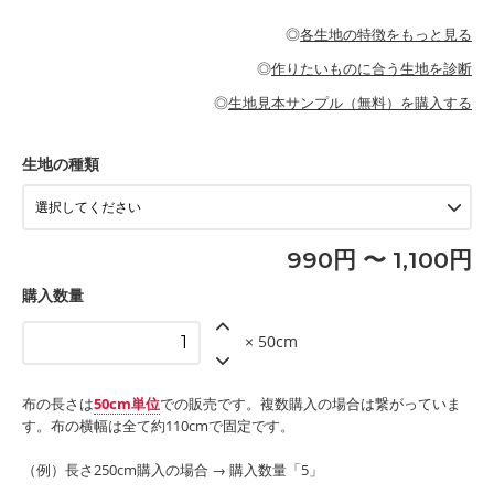
・パジャマなどの寝具
・ギャザーが多いワンピース
・シャツ、ワンピース、チュニック、イージーパンツなどの大人
・シャツなどの大人服
がないので、ボトムスやタックスカートに向いています。
当店のキャンバス生地は、11号帆布相当の厚みです。 丈夫で高い
服
◎
各生地の特徴をもっと見る
・スカート、甚平などの子ども服
もっと詳しく見る
耐久性があります。トートバッグ・ポーチ・ペンケースなどの布
もっと詳しく見る
・スカート、ワンピース、ブラウス、パンツなどの子ども服
・レッスンバッグ、上履き袋などの通園通学グッズ
小物、インテリア用品に向いています。
◎
作りたいものに合う生地を診断
・布団カバーなどの寝具
もっと詳しく見る
・トートバッグ
・甚平、浴衣など
・カーテン、エプロン、テーブルクロスなどの暮らしのアイテム
・トートバッグ
◎
生地見本サンプル（無料）を購入する
・パンツ、タックスカートなどのボトムス
・ポーチ、ペンケースなどの布小物
もっと詳しく見る
・インテリア用品
もっと詳しく見る
・工作用エプロン
生地の種類
もっと詳しく見る
990円 〜 1,100円
購入数量
× 50cm
布の長さは
50cm単位
での販売です。複数購入の場合は繋がっていま
す。布の横幅は全て約110cmで固定です。
（例）長さ250cm購入の場合 → 購入数量「5」