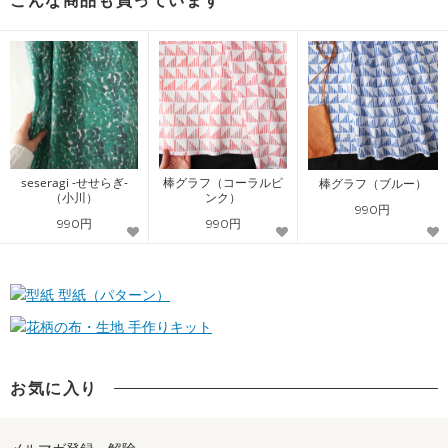
こんな商品も買っています
seseragi -せせらぎ-
棒グラフ（コーラルピ
棒グラフ（ブルー）
（小川）
ンク）
990円
990円
990円
型紙（パターン）
手作りキット
お気に入り