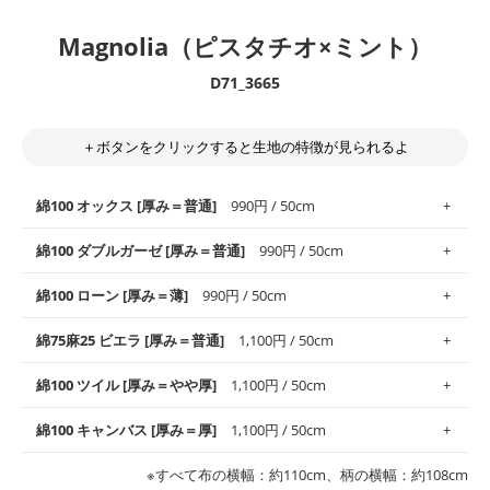
Magnolia（ピスタチオ×ミント）
D71_3665
＋ボタンをクリックすると生地の特徴が見られるよ
綿100 オックス [厚み＝普通]
990円 / 50cm
綿100 ダブルガーゼ [厚み＝普通]
990円 / 50cm
使いやすさNo.1！しなやかさと適度な張りを併せ持ち、通気性の
綿100 ローン [厚み＝薄]
990円 / 50cm
高さがオックス生地の特徴です。当サイトのオックス生地は、
や
や薄手
のものを使用しており、とても縫いやすいため、布小物全
柔らかくふんわりとした肌触りが特徴です。ベビー用品やハンカ
綿75麻25 ビエラ [厚み＝普通]
1,100円 / 50cm
般にお使いいただけます。
チなど直接肌に触れるアイテムに最適です。高い吸湿性・通気性
も備え、お手入れも簡単なのでオールシーズンで活躍してくれま
上質で薄手の平織りの生地です。軽やかさとなめらかな手触りの
綿100 ツイル [厚み＝やや厚]
1,100円 / 50cm
※レッスンバッグ、上履き袋などの通園通学グッズにはツイル生
す。
良さが魅力。透け感があるので、涼しげなトップスなどに最適で
地がオススメです。
す。
コットン75％リネン25％の当店のビエラ生地は、オックス生地よ
綿100 キャンバス [厚み＝厚]
1,100円 / 50cm
・スタイ、おくるみなどのベビーグッズ
りもふんわりとした柔らかい質感と適度な落ち感を感じられるの
・巾着袋、インテリア小物、2枚仕立てのバッグ、ポーチなどの
・マスク、ハンカチなどの布小物
・ハンカチ、夏マスク、スカーフなどの身に着ける小物
が特徴です。
布小物
綾織りの生地です。しっかりとした張りと厚みがありながらも柔
・ブラウス、チュニック、ワンピースなどの洋服
※すべて布の横幅：約110cm、柄の横幅：約108cm
・ブラウス、シャツ、チュニックなどのトップス
・布団カバーなどの寝具、カーテン
らかいのが特徴です。生地の厚みは中厚手です。1枚でも透け感