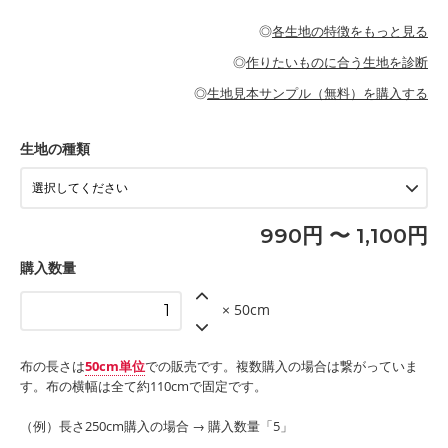
・パジャマなどの寝具
・ギャザーが多いワンピース
・シャツ、ワンピース、チュニック、イージーパンツなどの大人
・シャツなどの大人服
がないので、ボトムスやタックスカートに向いています。
当店のキャンバス生地は、11号帆布相当の厚みです。 丈夫で高い
服
◎
各生地の特徴をもっと見る
・スカート、甚平などの子ども服
もっと詳しく見る
耐久性があります。トートバッグ・ポーチ・ペンケースなどの布
もっと詳しく見る
・スカート、ワンピース、ブラウス、パンツなどの子ども服
・レッスンバッグ、上履き袋などの通園通学グッズ
小物、インテリア用品に向いています。
◎
作りたいものに合う生地を診断
・布団カバーなどの寝具
もっと詳しく見る
・トートバッグ
・甚平、浴衣など
・カーテン、エプロン、テーブルクロスなどの暮らしのアイテム
・トートバッグ
◎
生地見本サンプル（無料）を購入する
・パンツ、タックスカートなどのボトムス
・ポーチ、ペンケースなどの布小物
もっと詳しく見る
・インテリア用品
もっと詳しく見る
・工作用エプロン
生地の種類
もっと詳しく見る
990円 〜 1,100円
購入数量
× 50cm
布の長さは
50cm単位
での販売です。複数購入の場合は繋がっていま
す。布の横幅は全て約110cmで固定です。
（例）長さ250cm購入の場合 → 購入数量「5」