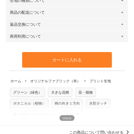
生地の種類について
布の長さは50cm単位での販売になります。
（例）150cm購入の場合 → 購入数量「3」、350cm購入の
商品の配送について
・現在、すべてのデザインのプリントに使用している生地は
場合 → 購入数量「7」
６種類です。素材は100％コットン（オックス）・100％コ
返品交換について
・ネコポスでの配送は、布は2mまで型紙は2個までとなりま
ットン（ダブルガーゼ）・100％コットン（ローン）・コッ
す（一部例外有り）それ以上の場合は、ネコポスを選択して
トンリネン（ビエラ織）・100％コットン（ツイル）・
商用利用について
・布はご注文後に注文数量のみをプリントするため、
購入後
も送料の表示が600円となり宅急便での配送となります。
100％コットン（キャンバス・11号帆布）です。
の返品および交換は承ることができません
。購入時には商品
・受注生産（印刷後発送）のため、通常2～3営業日での発送
◎
各生地の詳細を見る
・当サイトで販売している生地は、すべて商用利用可能で
や用尺をお間違えのないようお願いします。思っていた色味
となります。
◎
生地見本サンプル（無料）を購入する
す。ハンドメイドサイトなどでの販売用アイテムの製作にご
と違う、などの理由での返品は承れません。予めご了承くだ
※万が一、検品時に不備が見つかった場合は、4～5営業日後
カートに入れる
利用いただけます。「nunocoto fabric使用」といった記載
さい。
の発送となる場合がございます。
も不要です。（製品化した際に起こる全ての問題、クレーム
※土日祝は営業日に含まれません。
につきましては当店及びnunocoto fabricは一切の責任を負
返品・交換対象の基準について詳しくは
こちら
※配送日のご指定は承れません。出来上がり次第、順次発送
ホーム
オリジナルファブリック（布）
プリント生地
※カットを希望の方は備考欄に「50cmずつカット希望」など
いませんのでご了承ください）
いたします。
ご記載ください（50cm単位でのカットのみ）
※有料型紙（ホームソーイング型紙シリーズ）および柄がえ
グリーン（緑色）
大きな花柄
花・植物
プリント布の仕様について
らべるキットに付属された型紙は商用利用できませんのでご
もっと詳しく見る
注意ください。型紙自体の転用・販売および型紙を使用して
ボタニカル（植物）
柄の向き１方向
水彩タッチ
製作したものの販売も禁止とさせていただいております。
春に似合うパステルトーン
木村仁美
商用利用についての詳細はこちら
洋服に仕立てたくなるデザイン
この商品について問い合わせる