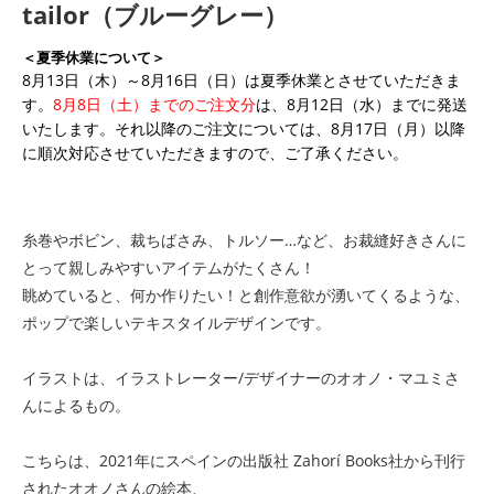
tailor（ブルーグレー）
＜夏季休業について＞
8月13日（木）～8月16日（日）は夏季休業とさせていただきま
す。
8月8日（土）までのご注文分
は、8月12日（水）までに発送
いたします。それ以降のご注文については、8月17日（月）以降
に順次対応させていただきますので、ご了承ください。
糸巻やボビン、裁ちばさみ、トルソー…など、お裁縫好きさんに
とって親しみやすいアイテムがたくさん！
眺めていると、何か作りたい！と創作意欲が湧いてくるような、
ポップで楽しいテキスタイルデザインです。
イラストは、イラストレーター/デザイナーのオオノ・マユミさ
んによるもの。
こちらは、2021年にスペインの出版社 Zahorí Books社から刊行
されたオオノさんの絵本、