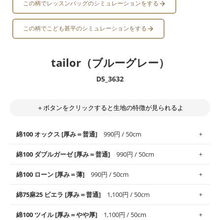
この柄でレッスンバッグのシミュレーションをする
この柄でこども甚平のシミュレーションをする
tailor（ブルーグレー）
D5_3632
＋ボタンをクリックすると生地の特徴が見られるよ
綿100 オックス [厚み＝普通]
990円 / 50cm
綿100 ダブルガーゼ [厚み＝普通]
990円 / 50cm
使いやすさNo.1！しなやかさと適度な張りを併せ持ち、通気性の
綿100 ローン [厚み＝薄]
990円 / 50cm
高さがオックス生地の特徴です。当サイトのオックス生地は、
や
や薄手
のものを使用しており、とても縫いやすいため、布小物全
柔らかくふんわりとした肌触りが特徴です。ベビー用品やハンカ
綿75麻25 ビエラ [厚み＝普通]
1,100円 / 50cm
般にお使いいただけます。
チなど直接肌に触れるアイテムに最適です。高い吸湿性・通気性
も備え、お手入れも簡単なのでオールシーズンで活躍してくれま
上質で薄手の平織りの生地です。軽やかさとなめらかな手触りの
綿100 ツイル [厚み＝やや厚]
1,100円 / 50cm
※レッスンバッグ、上履き袋などの通園通学グッズにはツイル生
す。
良さが魅力。透け感があるので、涼しげなトップスなどに最適で