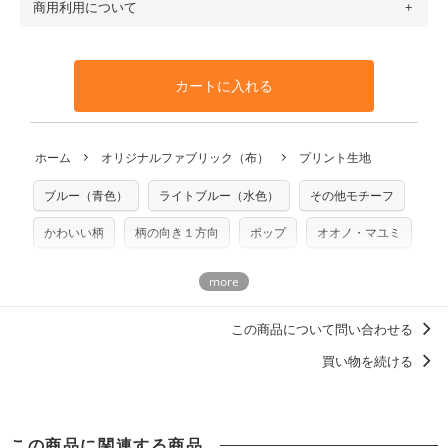
商用利用について
・布はご注文後に注文数量のみをプリントするため、
購入後
も送料の表示が600円となり宅急便での配送となります。
100％コットン（キャンバス・11号帆布）です。
の返品および交換は承ることができません
。購入時には商品
・受注生産（印刷後発送）のため、通常2～3営業日での発送
◎
各生地の詳細を見る
・当サイトで販売している生地は、すべて商用利用可能で
や用尺をお間違えのないようお願いします。思っていた色味
となります。
◎
生地見本サンプル（無料）を購入する
す。ハンドメイドサイトなどでの販売用アイテムの製作にご
と違う、などの理由での返品は承れません。予めご了承くだ
※万が一、検品時に不備が見つかった場合は、4～5営業日後
カートに入れる
利用いただけます。「nunocoto fabric使用」といった記載
さい。
の発送となる場合がございます。
も不要です。（製品化した際に起こる全ての問題、クレーム
※土日祝は営業日に含まれません。
につきましては当店及びnunocoto fabricは一切の責任を負
返品・交換対象の基準について詳しくは
こちら
※配送日のご指定は承れません。出来上がり次第、順次発送
ホーム
オリジナルファブリック（布）
プリント生地
※カットを希望の方は備考欄に「50cmずつカット希望」など
いませんのでご了承ください）
いたします。
ご記載ください（50cm単位でのカットのみ）
※有料型紙（ホームソーイング型紙シリーズ）および柄がえ
ブルー（青色）
ライトブルー（水色）
その他モチーフ
プリント布の仕様について
らべるキットに付属された型紙は商用利用できませんのでご
もっと詳しく見る
注意ください。型紙自体の転用・販売および型紙を使用して
かわいい柄
柄の向き１方向
ポップ
オオノ・マユミ
製作したものの販売も禁止とさせていただいております。
商用利用についての詳細はこちら
この商品について問い合わせる
買い物を続ける
この商品に関連する商品