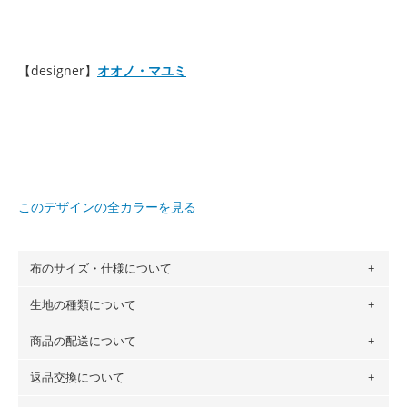
【designer】
オオノ・マユミ
このデザインの全カラーを見る
布のサイズ・仕様について
生地の種類について
布の長さは50cm単位での販売になります。
（例）150cm購入の場合 → 購入数量「3」、350cm購入の
商品の配送について
・現在、すべてのデザインのプリントに使用している生地は
場合 → 購入数量「7」
６種類です。素材は100％コットン（オックス）・100％コ
返品交換について
・ネコポスでの配送は、布は2mまで型紙は2個までとなりま
ットン（ダブルガーゼ）・100％コットン（ローン）・コッ
す（一部例外有り）それ以上の場合は、ネコポスを選択して
トンリネン（ビエラ織）・100％コットン（ツイル）・