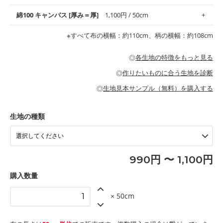
地がオススメです。
す。
コットン75％リネン25％の当店のビエラ生地は、オックス生地よ
綿100 キャンバス [厚み＝厚]
1,100円 / 50cm
・スタイ、おくるみなどのベビーグッズ
りもふんわりとした柔らかい質感と適度な落ち感を感じられるの
・巾着袋、インテリア小物、2枚仕立てのバッグ、ポーチなどの
・マスク、ハンカチなどの布小物
・ハンカチ、夏マスク、スカーフなどの身に着ける小物
が特徴です。
布小物
綾織りの生地です。しっかりとした張りと厚みがありながらも柔
・ブラウス、チュニック、ワンピースなどの洋服
※すべて布の横幅：約110cm、柄の横幅：約108cm
・ブラウス、シャツ、チュニックなどのトップス
・布団カバーなどの寝具、カーテン
らかいのが特徴です。生地の厚みは中厚手です。1枚でも透け感
・パジャマなどの寝具
・ギャザーが多いワンピース
・シャツ、ワンピース、チュニック、イージーパンツなどの大人
・シャツなどの大人服
がないので、ボトムスやタックスカートに向いています。
当店のキャンバス生地は、11号帆布相当の厚みです。 丈夫で高い
服
◎
各生地の特徴をもっと見る
・スカート、甚平などの子ども服
もっと詳しく見る
耐久性があります。トートバッグ・ポーチ・ペンケースなどの布
もっと詳しく見る
・スカート、ワンピース、ブラウス、パンツなどの子ども服
・レッスンバッグ、上履き袋などの通園通学グッズ
小物、インテリア用品に向いています。
◎
作りたいものに合う生地を診断
・布団カバーなどの寝具
もっと詳しく見る
・トートバッグ
・甚平、浴衣など
・カーテン、エプロン、テーブルクロスなどの暮らしのアイテム
・トートバッグ
◎
生地見本サンプル（無料）を購入する
・パンツ、タックスカートなどのボトムス
・ポーチ、ペンケースなどの布小物
もっと詳しく見る
・インテリア用品
もっと詳しく見る
・工作用エプロン
生地の種類
もっと詳しく見る
990円 〜 1,100円
購入数量
× 50cm