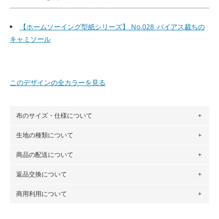
【ホームソーイング型紙シリーズ】 No.028_バイアス裁ちの
キャミソール
このデザインの全カラーを見る
布のサイズ・仕様について
生地の種類について
布の長さは50cm単位での販売になります。
（例）150cm購入の場合 → 購入数量「3」、350cm購入の
商品の配送について
・現在、すべてのデザインのプリントに使用している生地は
場合 → 購入数量「7」
６種類です。素材は100％コットン（オックス）・100％コ
返品交換について
・ネコポスでの配送は、布は2mまで型紙は2個までとなりま
ットン（ダブルガーゼ）・100％コットン（ローン）・コッ
す（一部例外有り）それ以上の場合は、ネコポスを選択して
トンリネン（ビエラ織）・100％コットン（ツイル）・
商用利用について
・布はご注文後に注文数量のみをプリントするため、
購入後
も送料の表示が600円となり宅急便での配送となります。
100％コットン（キャンバス・11号帆布）です。
の返品および交換は承ることができません
。購入時には商品
・受注生産（印刷後発送）のため、通常2～3営業日での発送
◎
各生地の詳細を見る
・当サイトで販売している生地は、すべて商用利用可能で
や用尺をお間違えのないようお願いします。思っていた色味