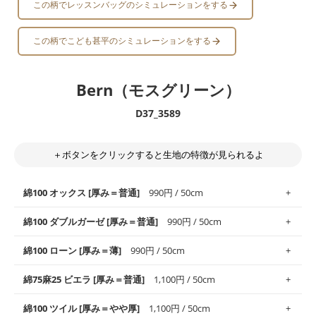
この柄でレッスンバッグのシミュレーションをする
この柄でこども甚平のシミュレーションをする
Bern（モスグリーン）
D37_3589
＋ボタンをクリックすると生地の特徴が見られるよ
綿100 オックス [厚み＝普通]
990円 / 50cm
綿100 ダブルガーゼ [厚み＝普通]
990円 / 50cm
使いやすさNo.1！しなやかさと適度な張りを併せ持ち、通気性の
綿100 ローン [厚み＝薄]
990円 / 50cm
高さがオックス生地の特徴です。当サイトのオックス生地は、
や
や薄手
のものを使用しており、とても縫いやすいため、布小物全
柔らかくふんわりとした肌触りが特徴です。ベビー用品やハンカ
綿75麻25 ビエラ [厚み＝普通]
1,100円 / 50cm
般にお使いいただけます。
チなど直接肌に触れるアイテムに最適です。高い吸湿性・通気性
も備え、お手入れも簡単なのでオールシーズンで活躍してくれま
上質で薄手の平織りの生地です。軽やかさとなめらかな手触りの
綿100 ツイル [厚み＝やや厚]
1,100円 / 50cm
※レッスンバッグ、上履き袋などの通園通学グッズにはツイル生
す。
良さが魅力。透け感があるので、涼しげなトップスなどに最適で