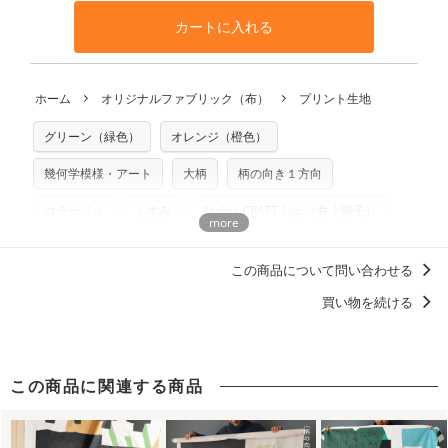
となります。
◎
生地見本サンプル（無料）を購入する
す。ハンドメイドサイトなどでの販売用アイテムの製作にご
と違う、などの理由での返品は承れません。予めご了承くだ
※万が一、検品時に不備が見つかった場合は、4～5営業日後
カートに入れる
利用いただけます。「nunocoto fabric使用」といった記載
さい。
の発送となる場合がございます。
も不要です。（製品化した際に起こる全ての問題、クレーム
※土日祝は営業日に含まれません。
につきましては当店及びnunocoto fabricは一切の責任を負
返品・交換対象の基準について詳しくは
こちら
※配送日のご指定は承れません。出来上がり次第、順次発送
ホーム
オリジナルファブリック（布）
プリント生地
※カットを希望の方は備考欄に「50cmずつカット希望」など
いませんのでご了承ください）
いたします。
ご記載ください（50cm単位でのカットのみ）
※有料型紙（ホームソーイング型紙シリーズ）および柄がえ
グリーン（緑色）
オレンジ（橙色）
プリント布の仕様について
らべるキットに付属された型紙は商用利用できませんのでご
もっと詳しく見る
注意ください。型紙自体の転用・販売および型紙を使用して
幾何学模様・アート
大柄
柄の向き１方向
製作したものの販売も禁止とさせていただいております。
コラージュ
くすみ
Atelier CRAFT-Log.（井上陽子）
商用利用についての詳細はこちら
ディティールに「惚れる。」デザイン
この商品について問い合わせる
洋服に仕立てたくなるデザイン
買い物を続ける
この商品に関連する商品