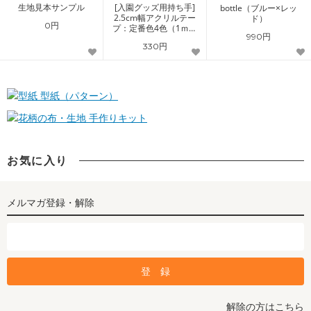
生地見本サンプル
[入園グッズ用持ち手]
bottle（ブルー×レッ
2.5cm幅アクリルテー
ド）
0円
プ：定番色4色（1ｍ単
990円
位）
330円
型紙（パターン）
手作りキット
お気に入り
メルマガ登録・解除
解除の方はこちら