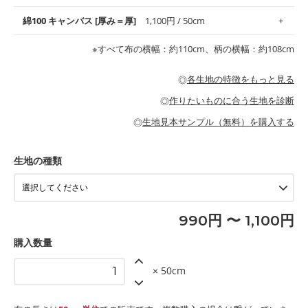
地がオススメです。
す。
コットン75％リネン25％の当店のビエラ生地は、オックス生地よ
綿100 キャンバス [厚み＝厚]
1,100円 / 50cm
・スタイ、おくるみなどのベビーグッズ
りもふんわりとした柔らかい質感と適度な落ち感を感じられるの
・巾着袋、インテリア小物、2枚仕立てのバッグ、ポーチなどの
・マスク、ハンカチなどの布小物
・ハンカチ、夏マスク、スカーフなどの身に着ける小物
が特徴です。
布小物
綾織りの生地です。しっかりとした張りと厚みがありながらも柔
・ブラウス、チュニック、ワンピースなどの洋服
※すべて布の横幅：約110cm、柄の横幅：約108cm
・ブラウス、シャツ、チュニックなどのトップス
・布団カバーなどの寝具、カーテン
らかいのが特徴です。生地の厚みは中厚手です。1枚でも透け感
・パジャマなどの寝具
・ギャザーが多いワンピース
・シャツ、ワンピース、チュニック、イージーパンツなどの大人
・シャツなどの大人服
がないので、ボトムスやタックスカートに向いています。
当店のキャンバス生地は、11号帆布相当の厚みです。 丈夫で高い
服
◎
各生地の特徴をもっと見る
・スカート、甚平などの子ども服
もっと詳しく見る
耐久性があります。トートバッグ・ポーチ・ペンケースなどの布
もっと詳しく見る
・スカート、ワンピース、ブラウス、パンツなどの子ども服
・レッスンバッグ、上履き袋などの通園通学グッズ
小物、インテリア用品に向いています。
◎
作りたいものに合う生地を診断
・布団カバーなどの寝具
もっと詳しく見る
・トートバッグ
・甚平、浴衣など
・カーテン、エプロン、テーブルクロスなどの暮らしのアイテム
・トートバッグ
◎
生地見本サンプル（無料）を購入する
・パンツ、タックスカートなどのボトムス
・ポーチ、ペンケースなどの布小物
もっと詳しく見る
・インテリア用品
もっと詳しく見る
・工作用エプロン
生地の種類
もっと詳しく見る
990円 〜 1,100円
購入数量
× 50cm