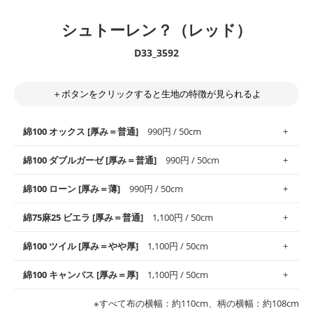
シュトーレン？（レッド）
D33_3592
＋ボタンをクリックすると生地の特徴が見られるよ
綿100 オックス [厚み＝普通]
990円 / 50cm
綿100 ダブルガーゼ [厚み＝普通]
990円 / 50cm
使いやすさNo.1！しなやかさと適度な張りを併せ持ち、通気性の
綿100 ローン [厚み＝薄]
990円 / 50cm
高さがオックス生地の特徴です。当サイトのオックス生地は、
や
や薄手
のものを使用しており、とても縫いやすいため、布小物全
柔らかくふんわりとした肌触りが特徴です。ベビー用品やハンカ
綿75麻25 ビエラ [厚み＝普通]
1,100円 / 50cm
般にお使いいただけます。
チなど直接肌に触れるアイテムに最適です。高い吸湿性・通気性
も備え、お手入れも簡単なのでオールシーズンで活躍してくれま
上質で薄手の平織りの生地です。軽やかさとなめらかな手触りの
綿100 ツイル [厚み＝やや厚]
1,100円 / 50cm
※レッスンバッグ、上履き袋などの通園通学グッズにはツイル生
す。
良さが魅力。透け感があるので、涼しげなトップスなどに最適で
地がオススメです。
す。
コットン75％リネン25％の当店のビエラ生地は、オックス生地よ
綿100 キャンバス [厚み＝厚]
1,100円 / 50cm
・スタイ、おくるみなどのベビーグッズ
りもふんわりとした柔らかい質感と適度な落ち感を感じられるの
・巾着袋、インテリア小物、2枚仕立てのバッグ、ポーチなどの
・マスク、ハンカチなどの布小物
・ハンカチ、夏マスク、スカーフなどの身に着ける小物
が特徴です。
布小物
綾織りの生地です。しっかりとした張りと厚みがありながらも柔
・ブラウス、チュニック、ワンピースなどの洋服
※すべて布の横幅：約110cm、柄の横幅：約108cm
・ブラウス、シャツ、チュニックなどのトップス
・布団カバーなどの寝具、カーテン
らかいのが特徴です。生地の厚みは中厚手です。1枚でも透け感