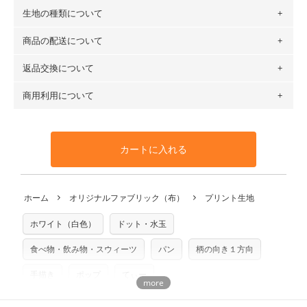
生地の種類について
布の長さは50cm単位での販売になります。
（例）150cm購入の場合 → 購入数量「3」、350cm購入の
商品の配送について
・現在、すべてのデザインのプリントに使用している生地は
場合 → 購入数量「7」
６種類です。素材は100％コットン（オックス）・100％コ
返品交換について
・ネコポスでの配送は、布は2mまで型紙は2個までとなりま
ットン（ダブルガーゼ）・100％コットン（ローン）・コッ
す（一部例外有り）それ以上の場合は、ネコポスを選択して
トンリネン（ビエラ織）・100％コットン（ツイル）・
商用利用について
・布はご注文後に注文数量のみをプリントするため、
購入後
も送料の表示が600円となり宅急便での配送となります。
100％コットン（キャンバス・11号帆布）です。
の返品および交換は承ることができません
。購入時には商品
・受注生産（印刷後発送）のため、通常2～3営業日での発送
◎
各生地の詳細を見る
・当サイトで販売している生地は、すべて商用利用可能で
や用尺をお間違えのないようお願いします。思っていた色味
となります。
◎
生地見本サンプル（無料）を購入する
す。ハンドメイドサイトなどでの販売用アイテムの製作にご
と違う、などの理由での返品は承れません。予めご了承くだ
※万が一、検品時に不備が見つかった場合は、4～5営業日後
カートに入れる
利用いただけます。「nunocoto fabric使用」といった記載
さい。
の発送となる場合がございます。
も不要です。（製品化した際に起こる全ての問題、クレーム
※土日祝は営業日に含まれません。
につきましては当店及びnunocoto fabricは一切の責任を負
返品・交換対象の基準について詳しくは
こちら
※配送日のご指定は承れません。出来上がり次第、順次発送
ホーム
オリジナルファブリック（布）
プリント生地
※カットを希望の方は備考欄に「50cmずつカット希望」など
いませんのでご了承ください）
いたします。
ご記載ください（50cm単位でのカットのみ）
※有料型紙（ホームソーイング型紙シリーズ）および柄がえ
ホワイト（白色）
ドット・水玉
プリント布の仕様について
らべるキットに付属された型紙は商用利用できませんのでご
もっと詳しく見る
注意ください。型紙自体の転用・販売および型紙を使用して
食べ物・飲み物・スウィーツ
パン
柄の向き１方向
製作したものの販売も禁止とさせていただいております。
手描き
ポップ
てぃー
商用利用についての詳細はこちら