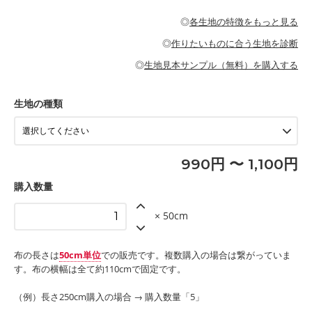
・パジャマなどの寝具
・ギャザーが多いワンピース
・シャツ、ワンピース、チュニック、イージーパンツなどの大人
・シャツなどの大人服
がないので、ボトムスやタックスカートに向いています。
当店のキャンバス生地は、11号帆布相当の厚みです。 丈夫で高い
服
◎
各生地の特徴をもっと見る
・スカート、甚平などの子ども服
もっと詳しく見る
耐久性があります。トートバッグ・ポーチ・ペンケースなどの布
もっと詳しく見る
・スカート、ワンピース、ブラウス、パンツなどの子ども服
・レッスンバッグ、上履き袋などの通園通学グッズ
小物、インテリア用品に向いています。
◎
作りたいものに合う生地を診断
・布団カバーなどの寝具
もっと詳しく見る
・トートバッグ
・甚平、浴衣など
・カーテン、エプロン、テーブルクロスなどの暮らしのアイテム
・トートバッグ
◎
生地見本サンプル（無料）を購入する
・パンツ、タックスカートなどのボトムス
・ポーチ、ペンケースなどの布小物
もっと詳しく見る
・インテリア用品
もっと詳しく見る
・工作用エプロン
生地の種類
もっと詳しく見る
990円 〜 1,100円
購入数量
× 50cm
布の長さは
50cm単位
での販売です。複数購入の場合は繋がっていま
す。布の横幅は全て約110cmで固定です。
（例）長さ250cm購入の場合 → 購入数量「5」