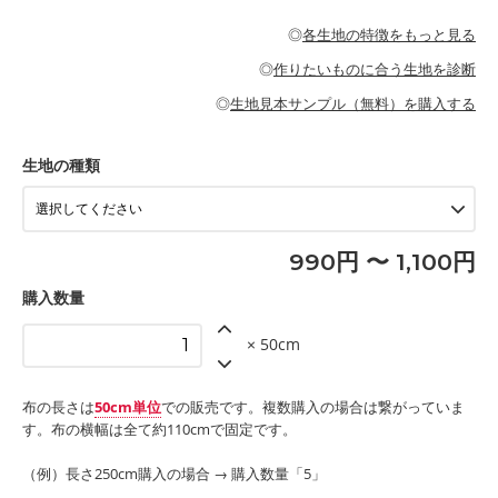
・パジャマなどの寝具
・ギャザーが多いワンピース
・シャツ、ワンピース、チュニック、イージーパンツなどの大人
・シャツなどの大人服
がないので、ボトムスやタックスカートに向いています。
当店のキャンバス生地は、11号帆布相当の厚みです。 丈夫で高い
服
◎
各生地の特徴をもっと見る
・スカート、甚平などの子ども服
もっと詳しく見る
耐久性があります。トートバッグ・ポーチ・ペンケースなどの布
もっと詳しく見る
・スカート、ワンピース、ブラウス、パンツなどの子ども服
・レッスンバッグ、上履き袋などの通園通学グッズ
小物、インテリア用品に向いています。
◎
作りたいものに合う生地を診断
・布団カバーなどの寝具
もっと詳しく見る
・トートバッグ
・甚平、浴衣など
・カーテン、エプロン、テーブルクロスなどの暮らしのアイテム
・トートバッグ
◎
生地見本サンプル（無料）を購入する
・パンツ、タックスカートなどのボトムス
・ポーチ、ペンケースなどの布小物
もっと詳しく見る
・インテリア用品
もっと詳しく見る
・工作用エプロン
生地の種類
もっと詳しく見る
990円 〜 1,100円
購入数量
× 50cm
布の長さは
50cm単位
での販売です。複数購入の場合は繋がっていま
す。布の横幅は全て約110cmで固定です。
（例）長さ250cm購入の場合 → 購入数量「5」