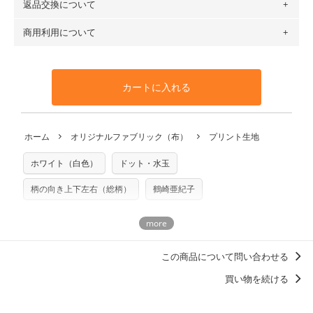
返品交換について
・ネコポスでの配送は、布は2mまで型紙は2個までとなりま
ットン（ダブルガーゼ）・100％コットン（ローン）・コッ
す（一部例外有り）それ以上の場合は、ネコポスを選択して
トンリネン（ビエラ織）・100％コットン（ツイル）・
商用利用について
・布はご注文後に注文数量のみをプリントするため、
購入後
も送料の表示が600円となり宅急便での配送となります。
100％コットン（キャンバス・11号帆布）です。
の返品および交換は承ることができません
。購入時には商品
・受注生産（印刷後発送）のため、通常2～3営業日での発送
◎
各生地の詳細を見る
・当サイトで販売している生地は、すべて商用利用可能で
や用尺をお間違えのないようお願いします。思っていた色味
となります。
◎
生地見本サンプル（無料）を購入する
す。ハンドメイドサイトなどでの販売用アイテムの製作にご
と違う、などの理由での返品は承れません。予めご了承くだ
※万が一、検品時に不備が見つかった場合は、4～5営業日後
カートに入れる
利用いただけます。「nunocoto fabric使用」といった記載
さい。
の発送となる場合がございます。
も不要です。（製品化した際に起こる全ての問題、クレーム
※土日祝は営業日に含まれません。
につきましては当店及びnunocoto fabricは一切の責任を負
返品・交換対象の基準について詳しくは
こちら
※配送日のご指定は承れません。出来上がり次第、順次発送
ホーム
オリジナルファブリック（布）
プリント生地
※カットを希望の方は備考欄に「50cmずつカット希望」など
いませんのでご了承ください）
いたします。
ご記載ください（50cm単位でのカットのみ）
※有料型紙（ホームソーイング型紙シリーズ）および柄がえ
ホワイト（白色）
ドット・水玉
プリント布の仕様について
らべるキットに付属された型紙は商用利用できませんのでご
もっと詳しく見る
注意ください。型紙自体の転用・販売および型紙を使用して
柄の向き上下左右（総柄）
鶴崎亜紀子
製作したものの販売も禁止とさせていただいております。
商用利用についての詳細はこちら
この商品について問い合わせる
買い物を続ける