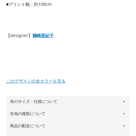
■プリント幅：約108cm
【designer】
鶴崎亜紀子
このデザインの全カラーを見る
布のサイズ・仕様について
生地の種類について
布の長さは50cm単位での販売になります。
（例）150cm購入の場合 → 購入数量「3」、350cm購入の
商品の配送について
・現在、すべてのデザインのプリントに使用している生地は
場合 → 購入数量「7」
６種類です。素材は100％コットン（オックス）・100％コ