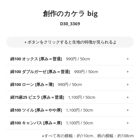
創作のカケラ big
D30_3369
＋ボタンをクリックすると生地の特徴が見られるよ
綿100 オックス [厚み＝普通]
990円 / 50cm
綿100 ダブルガーゼ [厚み＝普通]
990円 / 50cm
使いやすさNo.1！しなやかさと適度な張りを併せ持ち、通気性の
綿100 ローン [厚み＝薄]
990円 / 50cm
高さがオックス生地の特徴です。当サイトのオックス生地は、
や
や薄手
のものを使用しており、とても縫いやすいため、布小物全
柔らかくふんわりとした肌触りが特徴です。ベビー用品やハンカ
綿75麻25 ビエラ [厚み＝普通]
1,100円 / 50cm
般にお使いいただけます。
チなど直接肌に触れるアイテムに最適です。高い吸湿性・通気性
も備え、お手入れも簡単なのでオールシーズンで活躍してくれま
上質で薄手の平織りの生地です。軽やかさとなめらかな手触りの
綿100 ツイル [厚み＝やや厚]
1,100円 / 50cm
※レッスンバッグ、上履き袋などの通園通学グッズにはツイル生
す。
良さが魅力。透け感があるので、涼しげなトップスなどに最適で
地がオススメです。
す。
コットン75％リネン25％の当店のビエラ生地は、オックス生地よ
綿100 キャンバス [厚み＝厚]
1,100円 / 50cm
・スタイ、おくるみなどのベビーグッズ
りもふんわりとした柔らかい質感と適度な落ち感を感じられるの
・巾着袋、インテリア小物、2枚仕立てのバッグ、ポーチなどの
・マスク、ハンカチなどの布小物
・ハンカチ、夏マスク、スカーフなどの身に着ける小物
が特徴です。
布小物
綾織りの生地です。しっかりとした張りと厚みがありながらも柔
・ブラウス、チュニック、ワンピースなどの洋服
※すべて布の横幅：約110cm、柄の横幅：約108cm
・ブラウス、シャツ、チュニックなどのトップス
・布団カバーなどの寝具、カーテン
らかいのが特徴です。生地の厚みは中厚手です。1枚でも透け感