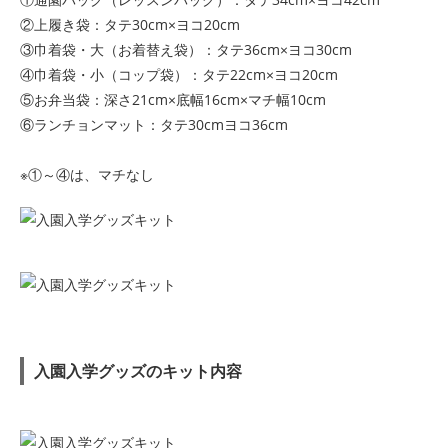
②上履き袋：タテ30cm×ヨコ20cm
③巾着袋・大（お着替え袋）：タテ36cm×ヨコ30cm
④巾着袋・小（コップ袋）：タテ22cm×ヨコ20cm
⑤お弁当袋：深さ21cm×底幅16cm×マチ幅10cm
⑥ランチョンマット：タテ30cmヨコ36cm
※①～④は、マチなし
入園入学グッズのキット内容