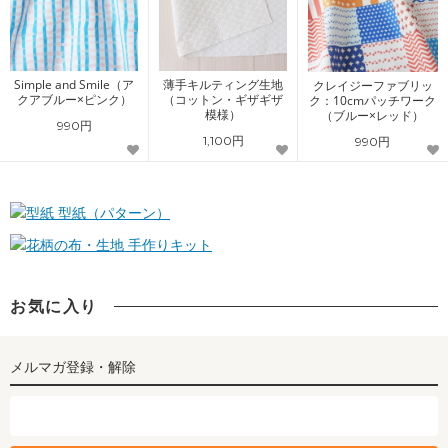
Simple and Smile（ア
薄手キルティング生地
クレイジーファブリッ
クアブルー×ピンク）
（コットン・ギザギザ
ク：10cmパッチワーク
模様）
（ブルー×レッド）
990円
1,100円
990円
型紙（パターン）
手作りキット
お気に入り
メルマガ登録・解除