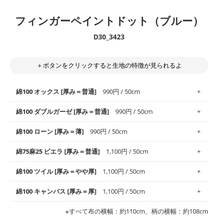
フィンガーペイントドット（ブルー）
D30_3423
＋ボタンをクリックすると生地の特徴が見られるよ
綿100 オックス [厚み＝普通]
990円 / 50cm
綿100 ダブルガーゼ [厚み＝普通]
990円 / 50cm
使いやすさNo.1！しなやかさと適度な張りを併せ持ち、通気性の
綿100 ローン [厚み＝薄]
990円 / 50cm
高さがオックス生地の特徴です。当サイトのオックス生地は、
や
や薄手
のものを使用しており、とても縫いやすいため、布小物全
柔らかくふんわりとした肌触りが特徴です。ベビー用品やハンカ
綿75麻25 ビエラ [厚み＝普通]
1,100円 / 50cm
般にお使いいただけます。
チなど直接肌に触れるアイテムに最適です。高い吸湿性・通気性
も備え、お手入れも簡単なのでオールシーズンで活躍してくれま
上質で薄手の平織りの生地です。軽やかさとなめらかな手触りの
綿100 ツイル [厚み＝やや厚]
1,100円 / 50cm
※レッスンバッグ、上履き袋などの通園通学グッズにはツイル生
す。
良さが魅力。透け感があるので、涼しげなトップスなどに最適で
地がオススメです。
す。
コットン75％リネン25％の当店のビエラ生地は、オックス生地よ
綿100 キャンバス [厚み＝厚]
1,100円 / 50cm
・スタイ、おくるみなどのベビーグッズ
りもふんわりとした柔らかい質感と適度な落ち感を感じられるの
・巾着袋、インテリア小物、2枚仕立てのバッグ、ポーチなどの
・マスク、ハンカチなどの布小物
・ハンカチ、夏マスク、スカーフなどの身に着ける小物
が特徴です。
布小物
綾織りの生地です。しっかりとした張りと厚みがありながらも柔
・ブラウス、チュニック、ワンピースなどの洋服
※すべて布の横幅：約110cm、柄の横幅：約108cm
・ブラウス、シャツ、チュニックなどのトップス
・布団カバーなどの寝具、カーテン
らかいのが特徴です。生地の厚みは中厚手です。1枚でも透け感