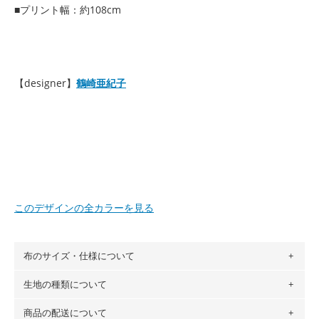
■プリント幅：約108cm
【designer】
鶴崎亜紀子
このデザインの全カラーを見る
布のサイズ・仕様について
生地の種類について
布の長さは50cm単位での販売になります。
（例）150cm購入の場合 → 購入数量「3」、350cm購入の
商品の配送について
・現在、すべてのデザインのプリントに使用している生地は