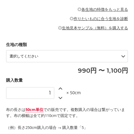
・パジャマなどの寝具
・ギャザーが多いワンピース
・シャツ、ワンピース、チュニック、イージーパンツなどの大人
・シャツなどの大人服
がないので、ボトムスやタックスカートに向いています。
当店のキャンバス生地は、11号帆布相当の厚みです。 丈夫で高い
服
◎
各生地の特徴をもっと見る
・スカート、甚平などの子ども服
もっと詳しく見る
耐久性があります。トートバッグ・ポーチ・ペンケースなどの布
もっと詳しく見る
・スカート、ワンピース、ブラウス、パンツなどの子ども服
・レッスンバッグ、上履き袋などの通園通学グッズ
小物、インテリア用品に向いています。
◎
作りたいものに合う生地を診断
・布団カバーなどの寝具
もっと詳しく見る
・トートバッグ
・甚平、浴衣など
・カーテン、エプロン、テーブルクロスなどの暮らしのアイテム
・トートバッグ
◎
生地見本サンプル（無料）を購入する
・パンツ、タックスカートなどのボトムス
・ポーチ、ペンケースなどの布小物
もっと詳しく見る
・インテリア用品
もっと詳しく見る
・工作用エプロン
生地の種類
もっと詳しく見る
990円 〜 1,100円
購入数量
× 50cm
布の長さは
50cm単位
での販売です。複数購入の場合は繋がっていま
す。布の横幅は全て約110cmで固定です。
（例）長さ250cm購入の場合 → 購入数量「5」