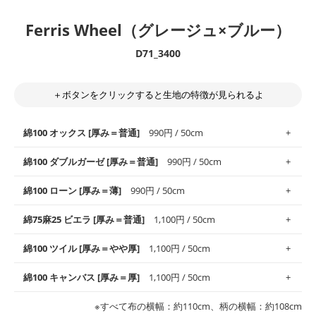
Ferris Wheel（グレージュ×ブルー）
D71_3400
＋ボタンをクリックすると生地の特徴が見られるよ
綿100 オックス [厚み＝普通]
990円 / 50cm
綿100 ダブルガーゼ [厚み＝普通]
990円 / 50cm
使いやすさNo.1！しなやかさと適度な張りを併せ持ち、通気性の
綿100 ローン [厚み＝薄]
990円 / 50cm
高さがオックス生地の特徴です。当サイトのオックス生地は、
や
や薄手
のものを使用しており、とても縫いやすいため、布小物全
柔らかくふんわりとした肌触りが特徴です。ベビー用品やハンカ
綿75麻25 ビエラ [厚み＝普通]
1,100円 / 50cm
般にお使いいただけます。
チなど直接肌に触れるアイテムに最適です。高い吸湿性・通気性
も備え、お手入れも簡単なのでオールシーズンで活躍してくれま
上質で薄手の平織りの生地です。軽やかさとなめらかな手触りの
綿100 ツイル [厚み＝やや厚]
1,100円 / 50cm
※レッスンバッグ、上履き袋などの通園通学グッズにはツイル生
す。
良さが魅力。透け感があるので、涼しげなトップスなどに最適で
地がオススメです。
す。
コットン75％リネン25％の当店のビエラ生地は、オックス生地よ
綿100 キャンバス [厚み＝厚]
1,100円 / 50cm
・スタイ、おくるみなどのベビーグッズ
りもふんわりとした柔らかい質感と適度な落ち感を感じられるの
・巾着袋、インテリア小物、2枚仕立てのバッグ、ポーチなどの
・マスク、ハンカチなどの布小物
・ハンカチ、夏マスク、スカーフなどの身に着ける小物
が特徴です。
布小物
綾織りの生地です。しっかりとした張りと厚みがありながらも柔
・ブラウス、チュニック、ワンピースなどの洋服
※すべて布の横幅：約110cm、柄の横幅：約108cm
・ブラウス、シャツ、チュニックなどのトップス
・布団カバーなどの寝具、カーテン
らかいのが特徴です。生地の厚みは中厚手です。1枚でも透け感