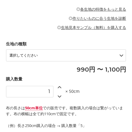
・パジャマなどの寝具
・ギャザーが多いワンピース
・シャツ、ワンピース、チュニック、イージーパンツなどの大人
・シャツなどの大人服
がないので、ボトムスやタックスカートに向いています。
当店のキャンバス生地は、11号帆布相当の厚みです。 丈夫で高い
服
◎
各生地の特徴をもっと見る
・スカート、甚平などの子ども服
もっと詳しく見る
耐久性があります。トートバッグ・ポーチ・ペンケースなどの布
もっと詳しく見る
・スカート、ワンピース、ブラウス、パンツなどの子ども服
・レッスンバッグ、上履き袋などの通園通学グッズ
小物、インテリア用品に向いています。
◎
作りたいものに合う生地を診断
・布団カバーなどの寝具
もっと詳しく見る
・トートバッグ
・甚平、浴衣など
・カーテン、エプロン、テーブルクロスなどの暮らしのアイテム
・トートバッグ
◎
生地見本サンプル（無料）を購入する
・パンツ、タックスカートなどのボトムス
・ポーチ、ペンケースなどの布小物
もっと詳しく見る
・インテリア用品
もっと詳しく見る
・工作用エプロン
生地の種類
もっと詳しく見る
990円 〜 1,100円
購入数量
× 50cm
布の長さは
50cm単位
での販売です。複数購入の場合は繋がっていま
す。布の横幅は全て約110cmで固定です。
（例）長さ250cm購入の場合 → 購入数量「5」