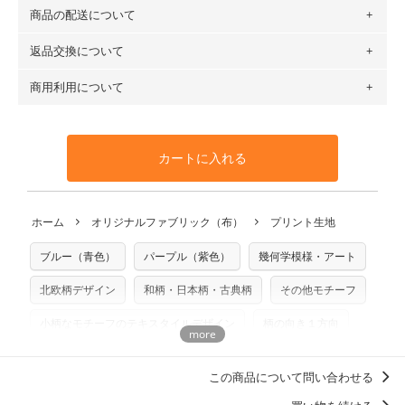
（例）150cm購入の場合 → 購入数量「3」、350cm購入の
商品の配送について
・現在、すべてのデザインのプリントに使用している生地は
場合 → 購入数量「7」
６種類です。素材は100％コットン（オックス）・100％コ
返品交換について
・ネコポスでの配送は、布は2mまで型紙は2個までとなりま
ットン（ダブルガーゼ）・100％コットン（ローン）・コッ
す（一部例外有り）それ以上の場合は、ネコポスを選択して
トンリネン（ビエラ織）・100％コットン（ツイル）・
商用利用について
・布はご注文後に注文数量のみをプリントするため、
購入後
も送料の表示が600円となり宅急便での配送となります。
100％コットン（キャンバス・11号帆布）です。
の返品および交換は承ることができません
。購入時には商品
・受注生産（印刷後発送）のため、通常2～3営業日での発送
◎
各生地の詳細を見る
・当サイトで販売している生地は、すべて商用利用可能で
や用尺をお間違えのないようお願いします。思っていた色味
となります。
◎
生地見本サンプル（無料）を購入する
す。ハンドメイドサイトなどでの販売用アイテムの製作にご
と違う、などの理由での返品は承れません。予めご了承くだ
※万が一、検品時に不備が見つかった場合は、4～5営業日後
カートに入れる
利用いただけます。「nunocoto fabric使用」といった記載
さい。
の発送となる場合がございます。
も不要です。（製品化した際に起こる全ての問題、クレーム
※土日祝は営業日に含まれません。
につきましては当店及びnunocoto fabricは一切の責任を負
返品・交換対象の基準について詳しくは
こちら
※配送日のご指定は承れません。出来上がり次第、順次発送
ホーム
オリジナルファブリック（布）
プリント生地
※カットを希望の方は備考欄に「50cmずつカット希望」など
いませんのでご了承ください）
いたします。
ご記載ください（50cm単位でのカットのみ）
※有料型紙（ホームソーイング型紙シリーズ）および柄がえ
ブルー（青色）
パープル（紫色）
幾何学模様・アート
プリント布の仕様について
らべるキットに付属された型紙は商用利用できませんのでご
もっと詳しく見る
注意ください。型紙自体の転用・販売および型紙を使用して
北欧柄デザイン
和柄・日本柄・古典柄
その他モチーフ
製作したものの販売も禁止とさせていただいております。
小柄なモチーフのテキスタイルデザイン
柄の向き１方向
商用利用についての詳細はこちら
ナチュラル
木村仁美
洋服に仕立てたくなるデザイン
この商品について問い合わせる