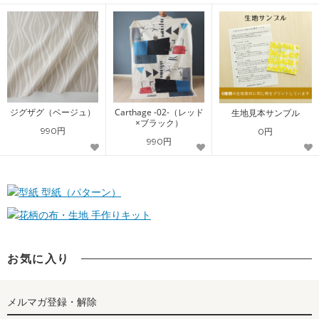
ジグザグ（ベージュ）
Carthage -02-（レッド
生地見本サンプル
×ブラック）
990円
0円
990円
型紙（パターン）
手作りキット
お気に入り
メルマガ登録・解除