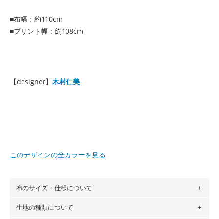
■布幅：約110cm
■プリント幅：約108cm
【designer】
木村仁美
このデザインの全カラーを見る
布のサイズ・仕様について
生地の種類について
布の長さは50cm単位での販売になります。