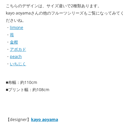
こちらのデザインは、サイズ違いで2種類あります。
kayo aoyamaさんの他のフルーツシリーズもご覧になってみてく
ださいね。
・
limone
・
苺
・
金柑
・
アボカド
・
peach
・
いちじく
■布幅：約110cm
■プリント幅：約108cm
【designer】
kayo aoyama