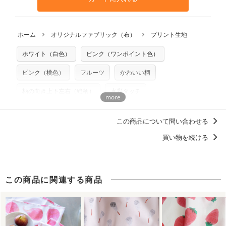
利用いただけます。「nunocoto fabric使用」といった記載
さい。
の発送となる場合がございます。
も不要です。（製品化した際に起こる全ての問題、クレーム
※土日祝は営業日に含まれません。
につきましては当店及びnunocoto fabricは一切の責任を負
返品・交換対象の基準について詳しくは
こちら
※配送日のご指定は承れません。出来上がり次第、順次発送
ホーム
オリジナルファブリック（布）
プリント生地
※カットを希望の方は備考欄に「50cmずつカット希望」など
いませんのでご了承ください）
いたします。
ご記載ください（50cm単位でのカットのみ）
※有料型紙（ホームソーイング型紙シリーズ）および柄がえ
ホワイト（白色）
ピンク（ワンポイント色）
プリント布の仕様について
らべるキットに付属された型紙は商用利用できませんのでご
もっと詳しく見る
注意ください。型紙自体の転用・販売および型紙を使用して
ピンク（桃色）
フルーツ
かわいい柄
製作したものの販売も禁止とさせていただいております。
柄の向き上下左右（総柄）
水彩タッチ
商用利用についての詳細はこちら
春に似合うパステルトーン
Kayo Aoyama
この商品について問い合わせる
ディティールに「惚れる。」デザイン
買い物を続ける
洋服に仕立てたくなるデザイン
この商品に関連する商品