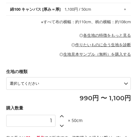
地がオススメです。
す。
コットン75％リネン25％の当店のビエラ生地は、オックス生地よ
綿100 キャンバス [厚み＝厚]
1,100円 / 50cm
・スタイ、おくるみなどのベビーグッズ
りもふんわりとした柔らかい質感と適度な落ち感を感じられるの
・巾着袋、インテリア小物、2枚仕立てのバッグ、ポーチなどの
・マスク、ハンカチなどの布小物
・ハンカチ、夏マスク、スカーフなどの身に着ける小物
が特徴です。
布小物
綾織りの生地です。しっかりとした張りと厚みがありながらも柔
・ブラウス、チュニック、ワンピースなどの洋服
※すべて布の横幅：約110cm、柄の横幅：約108cm
・ブラウス、シャツ、チュニックなどのトップス
・布団カバーなどの寝具、カーテン
らかいのが特徴です。生地の厚みは中厚手です。1枚でも透け感
・パジャマなどの寝具
・ギャザーが多いワンピース
・シャツ、ワンピース、チュニック、イージーパンツなどの大人
・シャツなどの大人服
がないので、ボトムスやタックスカートに向いています。
当店のキャンバス生地は、11号帆布相当の厚みです。 丈夫で高い
服
◎
各生地の特徴をもっと見る
・スカート、甚平などの子ども服
もっと詳しく見る
耐久性があります。トートバッグ・ポーチ・ペンケースなどの布
もっと詳しく見る
・スカート、ワンピース、ブラウス、パンツなどの子ども服
・レッスンバッグ、上履き袋などの通園通学グッズ
小物、インテリア用品に向いています。
◎
作りたいものに合う生地を診断
・布団カバーなどの寝具
もっと詳しく見る
・トートバッグ
・甚平、浴衣など
・カーテン、エプロン、テーブルクロスなどの暮らしのアイテム
・トートバッグ
◎
生地見本サンプル（無料）を購入する
・パンツ、タックスカートなどのボトムス
・ポーチ、ペンケースなどの布小物
もっと詳しく見る
・インテリア用品
もっと詳しく見る
・工作用エプロン
生地の種類
もっと詳しく見る
990円 〜 1,100円
購入数量
× 50cm