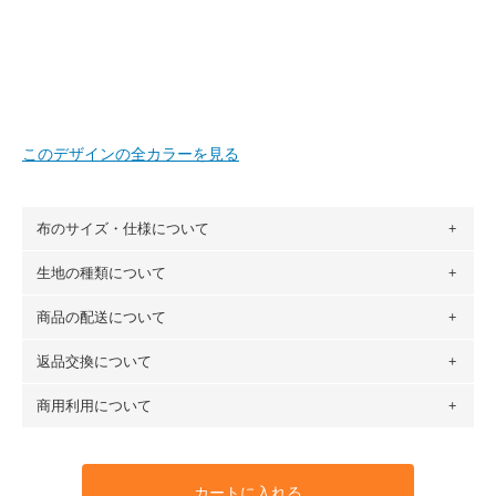
このデザインの全カラーを見る
布のサイズ・仕様について
生地の種類について
布の長さは50cm単位での販売になります。
（例）150cm購入の場合 → 購入数量「3」、350cm購入の
商品の配送について
・現在、すべてのデザインのプリントに使用している生地は
場合 → 購入数量「7」
６種類です。素材は100％コットン（オックス）・100％コ
返品交換について
・ネコポスでの配送は、布は2mまで型紙は2個までとなりま
ットン（ダブルガーゼ）・100％コットン（ローン）・コッ
す（一部例外有り）それ以上の場合は、ネコポスを選択して
トンリネン（ビエラ織）・100％コットン（ツイル）・
商用利用について
・布はご注文後に注文数量のみをプリントするため、
購入後
も送料の表示が600円となり宅急便での配送となります。
100％コットン（キャンバス・11号帆布）です。
の返品および交換は承ることができません
。購入時には商品
・受注生産（印刷後発送）のため、通常2～3営業日での発送
◎
各生地の詳細を見る
・当サイトで販売している生地は、すべて商用利用可能で
や用尺をお間違えのないようお願いします。思っていた色味
となります。
◎
生地見本サンプル（無料）を購入する
す。ハンドメイドサイトなどでの販売用アイテムの製作にご
と違う、などの理由での返品は承れません。予めご了承くだ
※万が一、検品時に不備が見つかった場合は、4～5営業日後
カートに入れる