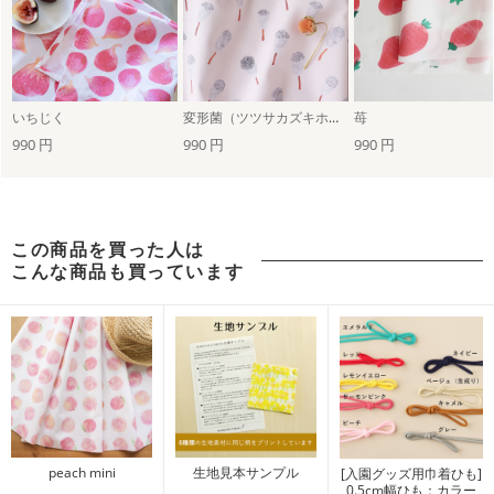
いちじく
変形菌（ツツサカズキホコリ／ピンク）
苺
990 円
990 円
990 円
この商品を買った人は
こんな商品も買っています
peach mini
生地見本サンプル
[入園グッズ用巾着ひも]
0.5cm幅ひも：カラー