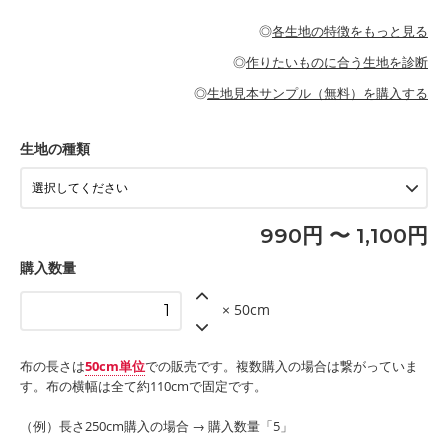
・パジャマなどの寝具
・ギャザーが多いワンピース
・シャツ、ワンピース、チュニック、イージーパンツなどの大人
・シャツなどの大人服
がないので、ボトムスやタックスカートに向いています。
当店のキャンバス生地は、11号帆布相当の厚みです。 丈夫で高い
服
◎
各生地の特徴をもっと見る
・スカート、甚平などの子ども服
もっと詳しく見る
耐久性があります。トートバッグ・ポーチ・ペンケースなどの布
もっと詳しく見る
・スカート、ワンピース、ブラウス、パンツなどの子ども服
・レッスンバッグ、上履き袋などの通園通学グッズ
小物、インテリア用品に向いています。
◎
作りたいものに合う生地を診断
・布団カバーなどの寝具
もっと詳しく見る
・トートバッグ
・甚平、浴衣など
・カーテン、エプロン、テーブルクロスなどの暮らしのアイテム
・トートバッグ
◎
生地見本サンプル（無料）を購入する
・パンツ、タックスカートなどのボトムス
・ポーチ、ペンケースなどの布小物
もっと詳しく見る
・インテリア用品
もっと詳しく見る
・工作用エプロン
生地の種類
もっと詳しく見る
990円 〜 1,100円
購入数量
× 50cm
布の長さは
50cm単位
での販売です。複数購入の場合は繋がっていま
す。布の横幅は全て約110cmで固定です。
（例）長さ250cm購入の場合 → 購入数量「5」