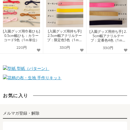
[入園グッズ用巾着ひも]
[入園グッズ用持ち手]
[入園グッズ用持ち手] 2.
0.5cm幅ひも：カラー
2.5cm幅アクリルテー
5cm幅アクリルテー
コード9色（1ｍ単位）
プ：限定色5色（1ｍ単
プ：定番色4色（1ｍ単
位）
位）
220円
330円
330円
型紙（パターン）
手作りキット
お気に入り
メルマガ登録・解除