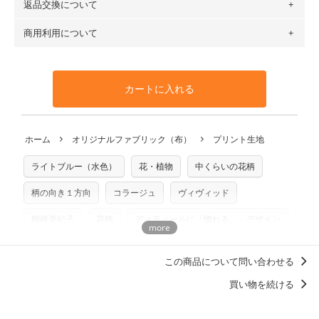
返品交換について
・ネコポスでの配送は、布は2mまで型紙は2個までとなりま
ットン（ダブルガーゼ）・100％コットン（ローン）・コッ
す（一部例外有り）それ以上の場合は、ネコポスを選択して
トンリネン（ビエラ織）・100％コットン（ツイル）・
商用利用について
・布はご注文後に注文数量のみをプリントするため、
購入後
も送料の表示が600円となり宅急便での配送となります。
100％コットン（キャンバス・11号帆布）です。
の返品および交換は承ることができません
。購入時には商品
・受注生産（印刷後発送）のため、通常2～3営業日での発送
◎
各生地の詳細を見る
・当サイトで販売している生地は、すべて商用利用可能で
や用尺をお間違えのないようお願いします。思っていた色味
となります。
◎
生地見本サンプル（無料）を購入する
す。ハンドメイドサイトなどでの販売用アイテムの製作にご
と違う、などの理由での返品は承れません。予めご了承くだ
※万が一、検品時に不備が見つかった場合は、4～5営業日後
カートに入れる
利用いただけます。「nunocoto fabric使用」といった記載
さい。
の発送となる場合がございます。
も不要です。（製品化した際に起こる全ての問題、クレーム
※土日祝は営業日に含まれません。
につきましては当店及びnunocoto fabricは一切の責任を負
返品・交換対象の基準について詳しくは
こちら
※配送日のご指定は承れません。出来上がり次第、順次発送
ホーム
オリジナルファブリック（布）
プリント生地
※カットを希望の方は備考欄に「50cmずつカット希望」など
いませんのでご了承ください）
いたします。
ご記載ください（50cm単位でのカットのみ）
※有料型紙（ホームソーイング型紙シリーズ）および柄がえ
ライトブルー（水色）
花・植物
中くらいの花柄
プリント布の仕様について
らべるキットに付属された型紙は商用利用できませんのでご
もっと詳しく見る
注意ください。型紙自体の転用・販売および型紙を使用して
柄の向き１方向
コラージュ
ヴィヴィッド
製作したものの販売も禁止とさせていただいております。
鶴崎亜紀子
花柄
ディティールに「惚れる。」デザイン
商用利用についての詳細はこちら
この商品について問い合わせる
買い物を続ける