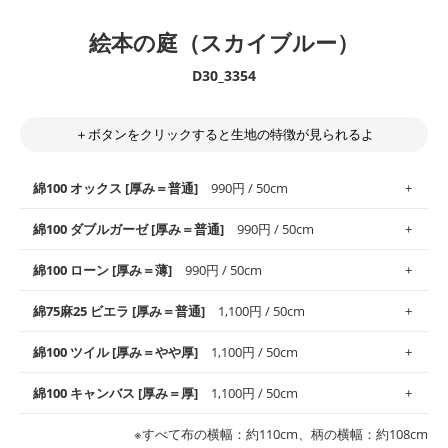
絵本の庭（スカイブルー）
D30_3354
＋ボタンをクリックすると生地の特徴が見られるよ
綿100 オックス [厚み＝普通]
990円 / 50cm
綿100 ダブルガーゼ [厚み＝普通]
990円 / 50cm
使いやすさNo.1！しなやかさと適度な張りを併せ持ち、通気性の
綿100 ローン [厚み＝薄]
990円 / 50cm
高さがオックス生地の特徴です。当サイトのオックス生地は、
や
や薄手
のものを使用しており、とても縫いやすいため、布小物全
柔らかくふんわりとした肌触りが特徴です。ベビー用品やハンカ
綿75麻25 ビエラ [厚み＝普通]
1,100円 / 50cm
般にお使いいただけます。
チなど直接肌に触れるアイテムに最適です。高い吸湿性・通気性
も備え、お手入れも簡単なのでオールシーズンで活躍してくれま
上質で薄手の平織りの生地です。軽やかさとなめらかな手触りの
綿100 ツイル [厚み＝やや厚]
1,100円 / 50cm
※レッスンバッグ、上履き袋などの通園通学グッズにはツイル生
す。
良さが魅力。透け感があるので、涼しげなトップスなどに最適で
地がオススメです。
す。
コットン75％リネン25％の当店のビエラ生地は、オックス生地よ
綿100 キャンバス [厚み＝厚]
1,100円 / 50cm
・スタイ、おくるみなどのベビーグッズ
りもふんわりとした柔らかい質感と適度な落ち感を感じられるの
・巾着袋、インテリア小物、2枚仕立てのバッグ、ポーチなどの
・マスク、ハンカチなどの布小物
・ハンカチ、夏マスク、スカーフなどの身に着ける小物
が特徴です。
布小物
綾織りの生地です。しっかりとした張りと厚みがありながらも柔
・ブラウス、チュニック、ワンピースなどの洋服
※すべて布の横幅：約110cm、柄の横幅：約108cm
・ブラウス、シャツ、チュニックなどのトップス
・布団カバーなどの寝具、カーテン
らかいのが特徴です。生地の厚みは中厚手です。1枚でも透け感