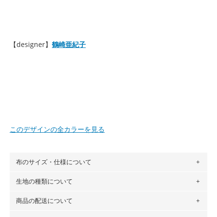
【designer】
鶴崎亜紀子
このデザインの全カラーを見る
布のサイズ・仕様について
生地の種類について
布の長さは50cm単位での販売になります。
（例）150cm購入の場合 → 購入数量「3」、350cm購入の
商品の配送について
・現在、すべてのデザインのプリントに使用している生地は
場合 → 購入数量「7」
６種類です。素材は100％コットン（オックス）・100％コ