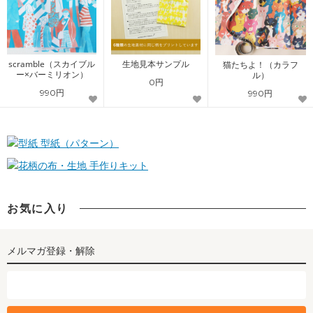
scramble（スカイブル
生地見本サンプル
猫たちよ！（カラフ
ー×バーミリオン）
ル）
0円
990円
990円
型紙（パターン）
手作りキット
お気に入り
メルマガ登録・解除