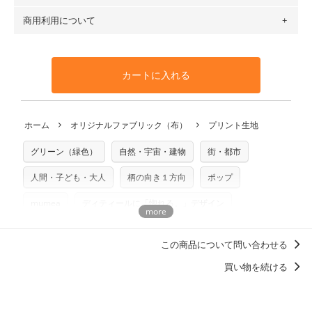
す（一部例外有り）それ以上の場合は、ネコポスを選択して
トンリネン（ビエラ織）・100％コットン（ツイル）・
商用利用について
・布はご注文後に注文数量のみをプリントするため、
購入後
も送料の表示が600円となり宅急便での配送となります。
100％コットン（キャンバス・11号帆布）です。
の返品および交換は承ることができません
。購入時には商品
・受注生産（印刷後発送）のため、通常2～3営業日での発送
◎
各生地の詳細を見る
・当サイトで販売している生地は、すべて商用利用可能で
や用尺をお間違えのないようお願いします。思っていた色味
となります。
◎
生地見本サンプル（無料）を購入する
す。ハンドメイドサイトなどでの販売用アイテムの製作にご
と違う、などの理由での返品は承れません。予めご了承くだ
※万が一、検品時に不備が見つかった場合は、4～5営業日後
カートに入れる
利用いただけます。「nunocoto fabric使用」といった記載
さい。
の発送となる場合がございます。
も不要です。（製品化した際に起こる全ての問題、クレーム
※土日祝は営業日に含まれません。
につきましては当店及びnunocoto fabricは一切の責任を負
返品・交換対象の基準について詳しくは
こちら
※配送日のご指定は承れません。出来上がり次第、順次発送
ホーム
オリジナルファブリック（布）
プリント生地
※カットを希望の方は備考欄に「50cmずつカット希望」など
いませんのでご了承ください）
いたします。
ご記載ください（50cm単位でのカットのみ）
※有料型紙（ホームソーイング型紙シリーズ）および柄がえ
グリーン（緑色）
自然・宇宙・建物
街・都市
プリント布の仕様について
らべるキットに付属された型紙は商用利用できませんのでご
もっと詳しく見る
注意ください。型紙自体の転用・販売および型紙を使用して
人間・子ども・大人
柄の向き１方向
ポップ
製作したものの販売も禁止とさせていただいております。
mumea
ディティールに「惚れる。」デザイン
商用利用についての詳細はこちら
浴衣におすすめの柄・デザイン
この商品について問い合わせる
買い物を続ける