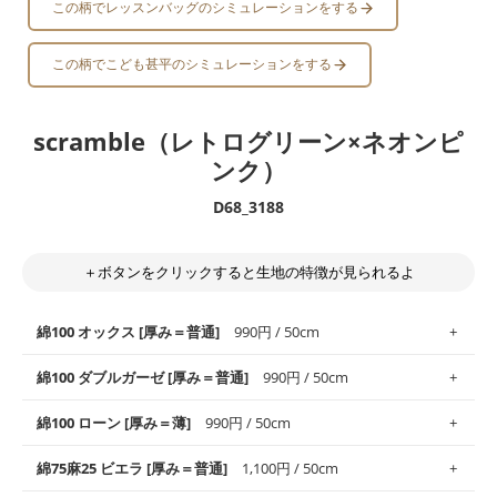
この柄でレッスンバッグのシミュレーションをする
この柄でこども甚平のシミュレーションをする
scramble（レトログリーン×ネオンピ
ンク）
D68_3188
＋ボタンをクリックすると生地の特徴が見られるよ
綿100 オックス [厚み＝普通]
990円 / 50cm
綿100 ダブルガーゼ [厚み＝普通]
990円 / 50cm
使いやすさNo.1！しなやかさと適度な張りを併せ持ち、通気性の
綿100 ローン [厚み＝薄]
990円 / 50cm
高さがオックス生地の特徴です。当サイトのオックス生地は、
や
や薄手
のものを使用しており、とても縫いやすいため、布小物全
柔らかくふんわりとした肌触りが特徴です。ベビー用品やハンカ
綿75麻25 ビエラ [厚み＝普通]
1,100円 / 50cm
般にお使いいただけます。
チなど直接肌に触れるアイテムに最適です。高い吸湿性・通気性