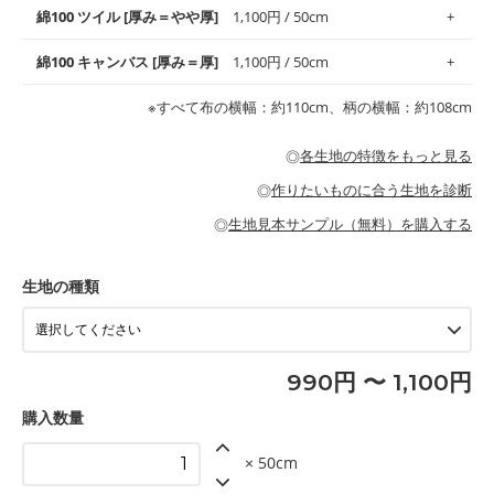
も備え、お手入れも簡単なのでオールシーズンで活躍してくれま
上質で薄手の平織りの生地です。軽やかさとなめらかな手触りの
綿100 ツイル [厚み＝やや厚]
1,100円 / 50cm
※レッスンバッグ、上履き袋などの通園通学グッズにはツイル生
す。
良さが魅力。透け感があるので、涼しげなトップスなどに最適で
地がオススメです。
す。
コットン75％リネン25％の当店のビエラ生地は、オックス生地よ
綿100 キャンバス [厚み＝厚]
1,100円 / 50cm
・スタイ、おくるみなどのベビーグッズ
りもふんわりとした柔らかい質感と適度な落ち感を感じられるの
・巾着袋、インテリア小物、2枚仕立てのバッグ、ポーチなどの
・マスク、ハンカチなどの布小物
・ハンカチ、夏マスク、スカーフなどの身に着ける小物
が特徴です。
布小物
綾織りの生地です。しっかりとした張りと厚みがありながらも柔
・ブラウス、チュニック、ワンピースなどの洋服
※すべて布の横幅：約110cm、柄の横幅：約108cm
・ブラウス、シャツ、チュニックなどのトップス
・布団カバーなどの寝具、カーテン
らかいのが特徴です。生地の厚みは中厚手です。1枚でも透け感
・パジャマなどの寝具
・ギャザーが多いワンピース
・シャツ、ワンピース、チュニック、イージーパンツなどの大人
・シャツなどの大人服
がないので、ボトムスやタックスカートに向いています。
当店のキャンバス生地は、11号帆布相当の厚みです。 丈夫で高い
服
◎
各生地の特徴をもっと見る
・スカート、甚平などの子ども服
もっと詳しく見る
耐久性があります。トートバッグ・ポーチ・ペンケースなどの布
もっと詳しく見る
・スカート、ワンピース、ブラウス、パンツなどの子ども服
・レッスンバッグ、上履き袋などの通園通学グッズ
小物、インテリア用品に向いています。
◎
作りたいものに合う生地を診断
・布団カバーなどの寝具
もっと詳しく見る
・トートバッグ
・甚平、浴衣など
・カーテン、エプロン、テーブルクロスなどの暮らしのアイテム
・トートバッグ
◎
生地見本サンプル（無料）を購入する
・パンツ、タックスカートなどのボトムス
・ポーチ、ペンケースなどの布小物
もっと詳しく見る
・インテリア用品
もっと詳しく見る
・工作用エプロン
生地の種類
もっと詳しく見る
990円 〜 1,100円
購入数量
× 50cm