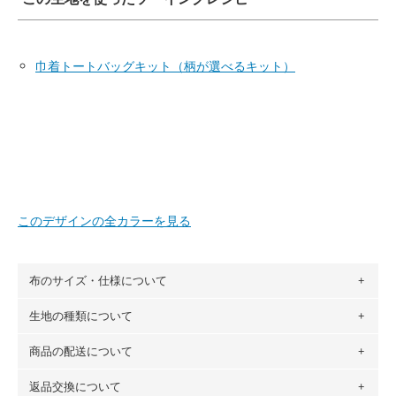
巾着トートバッグキット（柄が選べるキット）
このデザインの全カラーを見る
布のサイズ・仕様について
生地の種類について
布の長さは50cm単位での販売になります。
（例）150cm購入の場合 → 購入数量「3」、350cm購入の
商品の配送について
・現在、すべてのデザインのプリントに使用している生地は
場合 → 購入数量「7」
６種類です。素材は100％コットン（オックス）・100％コ
返品交換について
・ネコポスでの配送は、布は2mまで型紙は2個までとなりま
ットン（ダブルガーゼ）・100％コットン（ローン）・コッ