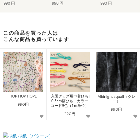
990 円
990 円
990 円
この商品を買った人は
こんな商品も買っています
HOP HOP HOPE
[入園グッズ用巾着ひも]
Midnight squall（グレ
0.5cm幅ひも：カラー
ー）
990円
コード9色（1ｍ単位）
990円
220円
型紙（パターン）