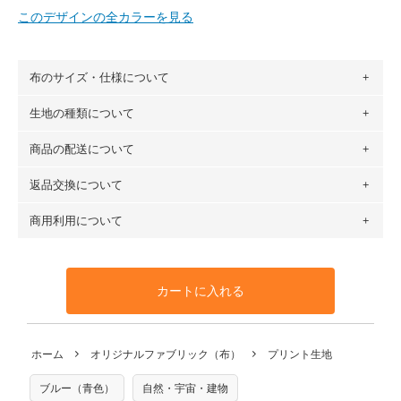
このデザインの全カラーを見る
布のサイズ・仕様について
生地の種類について
布の長さは50cm単位での販売になります。
（例）150cm購入の場合 → 購入数量「3」、350cm購入の
商品の配送について
・現在、すべてのデザインのプリントに使用している生地は
場合 → 購入数量「7」
６種類です。素材は100％コットン（オックス）・100％コ
返品交換について
・ネコポスでの配送は、布は2mまで型紙は2個までとなりま
ットン（ダブルガーゼ）・100％コットン（ローン）・コッ
す（一部例外有り）それ以上の場合は、ネコポスを選択して
トンリネン（ビエラ織）・100％コットン（ツイル）・
商用利用について
・布はご注文後に注文数量のみをプリントするため、
購入後
も送料の表示が600円となり宅急便での配送となります。
100％コットン（キャンバス・11号帆布）です。
の返品および交換は承ることができません
。購入時には商品
・受注生産（印刷後発送）のため、通常2～3営業日での発送
◎
各生地の詳細を見る
・当サイトで販売している生地は、すべて商用利用可能で
や用尺をお間違えのないようお願いします。思っていた色味
となります。
◎
生地見本サンプル（無料）を購入する
す。ハンドメイドサイトなどでの販売用アイテムの製作にご
と違う、などの理由での返品は承れません。予めご了承くだ
※万が一、検品時に不備が見つかった場合は、4～5営業日後
カートに入れる
利用いただけます。「nunocoto fabric使用」といった記載
さい。
の発送となる場合がございます。
も不要です。（製品化した際に起こる全ての問題、クレーム
※土日祝は営業日に含まれません。
につきましては当店及びnunocoto fabricは一切の責任を負
返品・交換対象の基準について詳しくは
こちら
※配送日のご指定は承れません。出来上がり次第、順次発送
ホーム
オリジナルファブリック（布）
プリント生地
※カットを希望の方は備考欄に「50cmずつカット希望」など
いませんのでご了承ください）
いたします。
ご記載ください（50cm単位でのカットのみ）
※有料型紙（ホームソーイング型紙シリーズ）および柄がえ
ブルー（青色）
自然・宇宙・建物
プリント布の仕様について
らべるキットに付属された型紙は商用利用できませんのでご
もっと詳しく見る