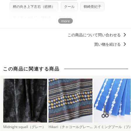
注意ください。型紙自体の転用・販売および型紙を使用して
柄の向き上下左右（総柄）
クール
鶴崎亜紀子
製作したものの販売も禁止とさせていただいております。
ディティールに「惚れる。」デザイン
商用利用についての詳細はこちら
洋服に仕立てたくなるデザイン
この商品について問い合わせる
買い物を続ける
この商品に関連する商品
Midnight squall（グレー）
Hikari（チャコールグレー）