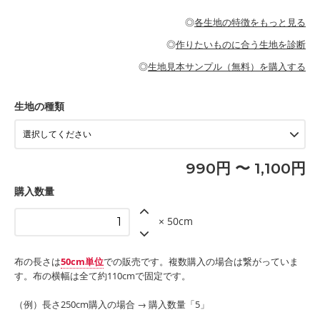
・パジャマなどの寝具
・ギャザーが多いワンピース
・シャツ、ワンピース、チュニック、イージーパンツなどの大人
・シャツなどの大人服
がないので、ボトムスやタックスカートに向いています。
当店のキャンバス生地は、11号帆布相当の厚みです。 丈夫で高い
服
◎
各生地の特徴をもっと見る
・スカート、甚平などの子ども服
もっと詳しく見る
耐久性があります。トートバッグ・ポーチ・ペンケースなどの布
もっと詳しく見る
・スカート、ワンピース、ブラウス、パンツなどの子ども服
・レッスンバッグ、上履き袋などの通園通学グッズ
小物、インテリア用品に向いています。
◎
作りたいものに合う生地を診断
・布団カバーなどの寝具
もっと詳しく見る
・トートバッグ
・甚平、浴衣など
・カーテン、エプロン、テーブルクロスなどの暮らしのアイテム
・トートバッグ
◎
生地見本サンプル（無料）を購入する
・パンツ、タックスカートなどのボトムス
・ポーチ、ペンケースなどの布小物
もっと詳しく見る
・インテリア用品
もっと詳しく見る
・工作用エプロン
生地の種類
もっと詳しく見る
990円 〜 1,100円
購入数量
× 50cm
布の長さは
50cm単位
での販売です。複数購入の場合は繋がっていま
す。布の横幅は全て約110cmで固定です。
（例）長さ250cm購入の場合 → 購入数量「5」