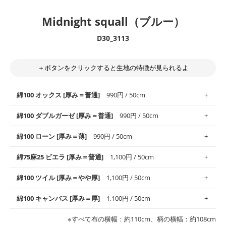
Midnight squall（ブルー）
D30_3113
＋ボタンをクリックすると生地の特徴が見られるよ
綿100 オックス [厚み＝普通]
990円 / 50cm
綿100 ダブルガーゼ [厚み＝普通]
990円 / 50cm
使いやすさNo.1！しなやかさと適度な張りを併せ持ち、通気性の
綿100 ローン [厚み＝薄]
990円 / 50cm
高さがオックス生地の特徴です。当サイトのオックス生地は、
や
や薄手
のものを使用しており、とても縫いやすいため、布小物全
柔らかくふんわりとした肌触りが特徴です。ベビー用品やハンカ
綿75麻25 ビエラ [厚み＝普通]
1,100円 / 50cm
般にお使いいただけます。
チなど直接肌に触れるアイテムに最適です。高い吸湿性・通気性
も備え、お手入れも簡単なのでオールシーズンで活躍してくれま
上質で薄手の平織りの生地です。軽やかさとなめらかな手触りの
綿100 ツイル [厚み＝やや厚]
1,100円 / 50cm
※レッスンバッグ、上履き袋などの通園通学グッズにはツイル生
す。
良さが魅力。透け感があるので、涼しげなトップスなどに最適で
地がオススメです。
す。
コットン75％リネン25％の当店のビエラ生地は、オックス生地よ
綿100 キャンバス [厚み＝厚]
1,100円 / 50cm
・スタイ、おくるみなどのベビーグッズ
りもふんわりとした柔らかい質感と適度な落ち感を感じられるの
・巾着袋、インテリア小物、2枚仕立てのバッグ、ポーチなどの
・マスク、ハンカチなどの布小物
・ハンカチ、夏マスク、スカーフなどの身に着ける小物
が特徴です。
布小物
綾織りの生地です。しっかりとした張りと厚みがありながらも柔
・ブラウス、チュニック、ワンピースなどの洋服
※すべて布の横幅：約110cm、柄の横幅：約108cm
・ブラウス、シャツ、チュニックなどのトップス
・布団カバーなどの寝具、カーテン
らかいのが特徴です。生地の厚みは中厚手です。1枚でも透け感