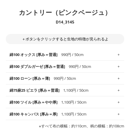
カントリー（ピンクベージュ）
D14_3145
＋ボタンをクリックすると生地の特徴が見られるよ
綿100 オックス [厚み＝普通]
990円 / 50cm
綿100 ダブルガーゼ [厚み＝普通]
990円 / 50cm
使いやすさNo.1！しなやかさと適度な張りを併せ持ち、通気性の
綿100 ローン [厚み＝薄]
990円 / 50cm
高さがオックス生地の特徴です。当サイトのオックス生地は、
や
や薄手
のものを使用しており、とても縫いやすいため、布小物全
柔らかくふんわりとした肌触りが特徴です。ベビー用品やハンカ
綿75麻25 ビエラ [厚み＝普通]
1,100円 / 50cm
般にお使いいただけます。
チなど直接肌に触れるアイテムに最適です。高い吸湿性・通気性
も備え、お手入れも簡単なのでオールシーズンで活躍してくれま
上質で薄手の平織りの生地です。軽やかさとなめらかな手触りの
綿100 ツイル [厚み＝やや厚]
1,100円 / 50cm
※レッスンバッグ、上履き袋などの通園通学グッズにはツイル生
す。
良さが魅力。透け感があるので、涼しげなトップスなどに最適で
地がオススメです。
す。
コットン75％リネン25％の当店のビエラ生地は、オックス生地よ
綿100 キャンバス [厚み＝厚]
1,100円 / 50cm
・スタイ、おくるみなどのベビーグッズ
りもふんわりとした柔らかい質感と適度な落ち感を感じられるの
・巾着袋、インテリア小物、2枚仕立てのバッグ、ポーチなどの
・マスク、ハンカチなどの布小物
・ハンカチ、夏マスク、スカーフなどの身に着ける小物
が特徴です。
布小物
綾織りの生地です。しっかりとした張りと厚みがありながらも柔
・ブラウス、チュニック、ワンピースなどの洋服
※すべて布の横幅：約110cm、柄の横幅：約108cm
・ブラウス、シャツ、チュニックなどのトップス
・布団カバーなどの寝具、カーテン
らかいのが特徴です。生地の厚みは中厚手です。1枚でも透け感