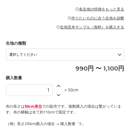
・パジャマなどの寝具
・ギャザーが多いワンピース
・シャツ、ワンピース、チュニック、イージーパンツなどの大人
・シャツなどの大人服
がないので、ボトムスやタックスカートに向いています。
当店のキャンバス生地は、11号帆布相当の厚みです。 丈夫で高い
服
◎
各生地の特徴をもっと見る
・スカート、甚平などの子ども服
もっと詳しく見る
耐久性があります。トートバッグ・ポーチ・ペンケースなどの布
もっと詳しく見る
・スカート、ワンピース、ブラウス、パンツなどの子ども服
・レッスンバッグ、上履き袋などの通園通学グッズ
小物、インテリア用品に向いています。
◎
作りたいものに合う生地を診断
・布団カバーなどの寝具
もっと詳しく見る
・トートバッグ
・甚平、浴衣など
・カーテン、エプロン、テーブルクロスなどの暮らしのアイテム
・トートバッグ
◎
生地見本サンプル（無料）を購入する
・パンツ、タックスカートなどのボトムス
・ポーチ、ペンケースなどの布小物
もっと詳しく見る
・インテリア用品
もっと詳しく見る
・工作用エプロン
生地の種類
もっと詳しく見る
990円 〜 1,100円
購入数量
× 50cm
布の長さは
50cm単位
での販売です。複数購入の場合は繋がっていま
す。布の横幅は全て約110cmで固定です。
（例）長さ250cm購入の場合 → 購入数量「5」