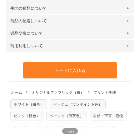
生地の種類について
布の長さは50cm単位での販売になります。
（例）150cm購入の場合 → 購入数量「3」、350cm購入の
商品の配送について
・現在、すべてのデザインのプリントに使用している生地は
場合 → 購入数量「7」
６種類です。素材は100％コットン（オックス）・100％コ
返品交換について
・ネコポスでの配送は、布は2mまで型紙は2個までとなりま
ットン（ダブルガーゼ）・100％コットン（ローン）・コッ
す（一部例外有り）それ以上の場合は、ネコポスを選択して
トンリネン（ビエラ織）・100％コットン（ツイル）・
商用利用について
・布はご注文後に注文数量のみをプリントするため、
購入後
も送料の表示が600円となり宅急便での配送となります。
100％コットン（キャンバス・11号帆布）です。
の返品および交換は承ることができません
。購入時には商品
・受注生産（印刷後発送）のため、通常2～3営業日での発送
◎
各生地の詳細を見る
・当サイトで販売している生地は、すべて商用利用可能で
や用尺をお間違えのないようお願いします。思っていた色味
となります。
◎
生地見本サンプル（無料）を購入する
す。ハンドメイドサイトなどでの販売用アイテムの製作にご
と違う、などの理由での返品は承れません。予めご了承くだ
※万が一、検品時に不備が見つかった場合は、4～5営業日後
カートに入れる
利用いただけます。「nunocoto fabric使用」といった記載
さい。
の発送となる場合がございます。
も不要です。（製品化した際に起こる全ての問題、クレーム
※土日祝は営業日に含まれません。
につきましては当店及びnunocoto fabricは一切の責任を負
返品・交換対象の基準について詳しくは
こちら
※配送日のご指定は承れません。出来上がり次第、順次発送
ホーム
オリジナルファブリック（布）
プリント生地
※カットを希望の方は備考欄に「50cmずつカット希望」など
いませんのでご了承ください）
いたします。
ご記載ください（50cm単位でのカットのみ）
※有料型紙（ホームソーイング型紙シリーズ）および柄がえ
ホワイト（白色）
ベージュ（ワンポイント色）
プリント布の仕様について
らべるキットに付属された型紙は商用利用できませんのでご
もっと詳しく見る
注意ください。型紙自体の転用・販売および型紙を使用して
ピンク（桃色）
ベージュ（薄茶色）
自然・宇宙・建物
製作したものの販売も禁止とさせていただいております。
街・都市
柄の向き１方向
柄の向き上下左右（総柄）
商用利用についての詳細はこちら
春に似合うパステルトーン
ナチュラル
木波本陽子