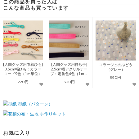
この商品を買った人は
こんな商品も買っています
[入園グッズ用巾着ひも]
[入園グッズ用持ち手]
コラージュのぶどう
0.5cm幅ひも：カラー
2.5cm幅アクリルテー
（グレー）
コード9色（1ｍ単位）
プ：定番色4色（1ｍ単
990円
位）
220円
330円
型紙（パターン）
手作りキット
お気に入り