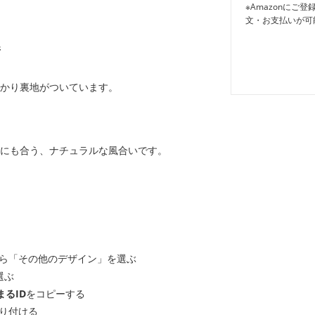
※Amazonに
文・お支払いが可
着
かり裏地がついています。
にも合う、ナチュラルな風合いです。
ら「その他のデザイン」を選ぶ
選ぶ
まるID
をコピーする
り付ける