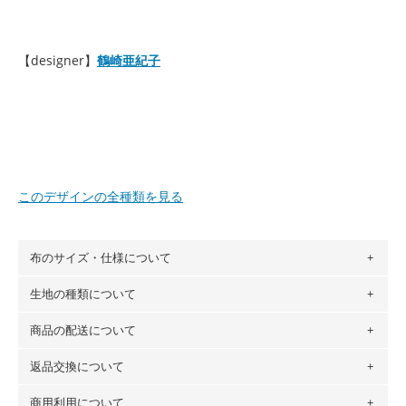
【designer】
鶴崎亜紀子
このデザインの全種類を見る
布のサイズ・仕様について
生地の種類について
布の長さは50cm単位での販売になります。
（例）150cm購入の場合 → 購入数量「3」、350cm購入の
商品の配送について
・現在、すべてのデザインのプリントに使用している生地は
場合 → 購入数量「7」
６種類です。素材は100％コットン（オックス）・100％コ
返品交換について
・ネコポスでの配送は、布は2mまで型紙は2個までとなりま
ットン（ダブルガーゼ）・100％コットン（ローン）・コッ
す（一部例外有り）それ以上の場合は、ネコポスを選択して
トンリネン（ビエラ織）・100％コットン（ツイル）・
商用利用について