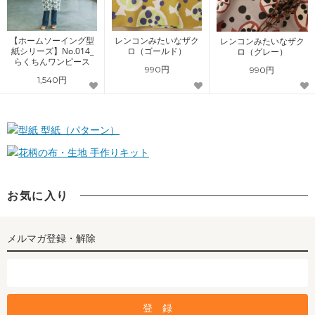
【ホームソーイング型
レンコンみたいなザク
レンコンみたいなザク
紙シリーズ】No.014_
ロ（ゴールド）
ロ（グレー）
らくちんワンピース
990円
990円
1,540円
型紙（パターン）
手作りキット
お気に入り
メルマガ登録・解除