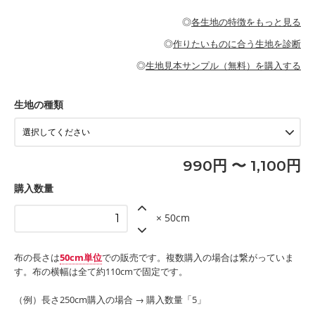
・パジャマなどの寝具
・ギャザーが多いワンピース
・シャツ、ワンピース、チュニック、イージーパンツなどの大人
・シャツなどの大人服
がないので、ボトムスやタックスカートに向いています。
当店のキャンバス生地は、11号帆布相当の厚みです。 丈夫で高い
服
◎
各生地の特徴をもっと見る
・スカート、甚平などの子ども服
もっと詳しく見る
耐久性があります。トートバッグ・ポーチ・ペンケースなどの布
もっと詳しく見る
・スカート、ワンピース、ブラウス、パンツなどの子ども服
・レッスンバッグ、上履き袋などの通園通学グッズ
小物、インテリア用品に向いています。
◎
作りたいものに合う生地を診断
・布団カバーなどの寝具
もっと詳しく見る
・トートバッグ
・甚平、浴衣など
・カーテン、エプロン、テーブルクロスなどの暮らしのアイテム
・トートバッグ
◎
生地見本サンプル（無料）を購入する
・パンツ、タックスカートなどのボトムス
・ポーチ、ペンケースなどの布小物
もっと詳しく見る
・インテリア用品
もっと詳しく見る
・工作用エプロン
生地の種類
もっと詳しく見る
990円 〜 1,100円
購入数量
× 50cm
布の長さは
50cm単位
での販売です。複数購入の場合は繋がっていま
す。布の横幅は全て約110cmで固定です。
（例）長さ250cm購入の場合 → 購入数量「5」