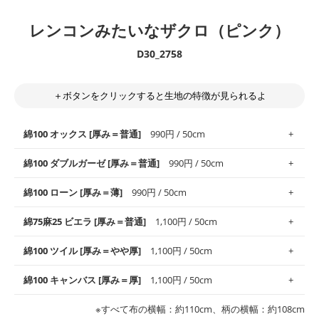
レンコンみたいなザクロ（ピンク）
D30_2758
＋ボタンをクリックすると生地の特徴が見られるよ
綿100 オックス [厚み＝普通]
990円 / 50cm
綿100 ダブルガーゼ [厚み＝普通]
990円 / 50cm
使いやすさNo.1！しなやかさと適度な張りを併せ持ち、通気性の
綿100 ローン [厚み＝薄]
990円 / 50cm
高さがオックス生地の特徴です。当サイトのオックス生地は、
や
や薄手
のものを使用しており、とても縫いやすいため、布小物全
柔らかくふんわりとした肌触りが特徴です。ベビー用品やハンカ
綿75麻25 ビエラ [厚み＝普通]
1,100円 / 50cm
般にお使いいただけます。
チなど直接肌に触れるアイテムに最適です。高い吸湿性・通気性
も備え、お手入れも簡単なのでオールシーズンで活躍してくれま
上質で薄手の平織りの生地です。軽やかさとなめらかな手触りの
綿100 ツイル [厚み＝やや厚]
1,100円 / 50cm
※レッスンバッグ、上履き袋などの通園通学グッズにはツイル生
す。
良さが魅力。透け感があるので、涼しげなトップスなどに最適で
地がオススメです。
す。
コットン75％リネン25％の当店のビエラ生地は、オックス生地よ
綿100 キャンバス [厚み＝厚]
1,100円 / 50cm
・スタイ、おくるみなどのベビーグッズ
りもふんわりとした柔らかい質感と適度な落ち感を感じられるの
・巾着袋、インテリア小物、2枚仕立てのバッグ、ポーチなどの
・マスク、ハンカチなどの布小物
・ハンカチ、夏マスク、スカーフなどの身に着ける小物
が特徴です。
布小物
綾織りの生地です。しっかりとした張りと厚みがありながらも柔
・ブラウス、チュニック、ワンピースなどの洋服
※すべて布の横幅：約110cm、柄の横幅：約108cm
・ブラウス、シャツ、チュニックなどのトップス
・布団カバーなどの寝具、カーテン
らかいのが特徴です。生地の厚みは中厚手です。1枚でも透け感