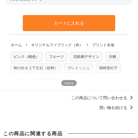
・布はご注文後に注文数量のみをプリントするため、
購入後
も送料の表示が600円となり宅急便での配送となります。
100％コットン（キャンバス・11号帆布）です。
の返品および交換は承ることができません
。購入時には商品
・受注生産（印刷後発送）のため、通常2～3営業日での発送
◎
各生地の詳細を見る
・当サイトで販売している生地は、すべて商用利用可能で
や用尺をお間違えのないようお願いします。思っていた色味
となります。
◎
生地見本サンプル（無料）を購入する
す。ハンドメイドサイトなどでの販売用アイテムの製作にご
と違う、などの理由での返品は承れません。予めご了承くだ
※万が一、検品時に不備が見つかった場合は、4～5営業日後
カートに入れる
利用いただけます。「nunocoto fabric使用」といった記載
さい。
の発送となる場合がございます。
も不要です。（製品化した際に起こる全ての問題、クレーム
※土日祝は営業日に含まれません。
につきましては当店及びnunocoto fabricは一切の責任を負
返品・交換対象の基準について詳しくは
こちら
※配送日のご指定は承れません。出来上がり次第、順次発送
ホーム
オリジナルファブリック（布）
プリント生地
※カットを希望の方は備考欄に「50cmずつカット希望」など
いませんのでご了承ください）
いたします。
ご記載ください（50cm単位でのカットのみ）
※有料型紙（ホームソーイング型紙シリーズ）および柄がえ
ピンク（桃色）
フルーツ
北欧柄デザイン
大柄
プリント布の仕様について
らべるキットに付属された型紙は商用利用できませんのでご
もっと詳しく見る
注意ください。型紙自体の転用・販売および型紙を使用して
柄の向き上下左右（総柄）
グレイッシュ
鶴崎亜紀子
製作したものの販売も禁止とさせていただいております。
ハロウィンにおすすめの柄デザイン
商用利用についての詳細はこちら
この商品について問い合わせる
買い物を続ける
この商品に関連する商品