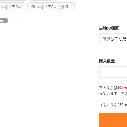
ンケースなど
も服
さい。型紙自体の転用・販売および型紙を
もっと詳しく
・レッスンバ
の向き上下方向
柄の向き上下左右（総柄）
す。
・布団カバー
ていただいております。
る
・トートバッ
・甚平、浴衣
・カーテン、
・トートバッ
たくなるデザイン
アイテム
・ポーチ、ペ
もっと詳しく
・パンツ、タ
・インテリア
生地の種類
・工作用エプ
もっと詳しく
もっと詳しく
購入数量
布の長さは
50c
っています。布の
（例）長さ250c