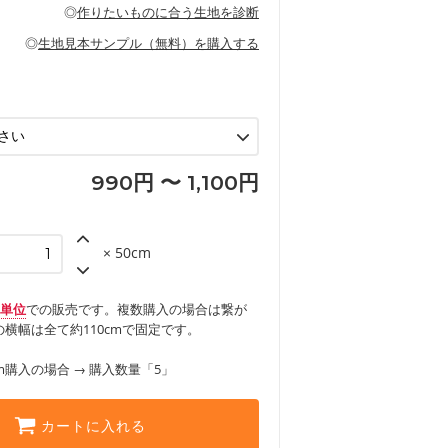
の布小物、インテリア用品に向いていま
◎
作りたいものに合う生地を診断
見る
ッグ、上履き袋などの通園通学グッズ
などの寝具
グ
◎
生地見本サンプル（無料）を購入する
など
エプロン、テーブルクロスなどの暮らしの
グ
ンケースなどの布小物
見る
ックスカートなどのボトムス
用品
ロン
見る
見る
990円 〜 1,100円
× 50cm
m単位
での販売です。複数購入の場合は繋が
横幅は全て約110cmで固定です。
m購入の場合 → 購入数量「5」
カートに入れる