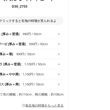
D30_2755
クリックすると生地の特徴が見られるよ
ス [厚み＝普通]
990円 / 50cm
ガーゼ [厚み＝普通]
990円 / 50cm
.1！しなやかさと適度な張りを併せ持ち、
[厚み＝薄]
990円 / 50cm
がオックス生地の特徴です。当サイトのオ
、
やや薄手
のものを使用しており、とても
わりとした肌触りが特徴です。ベビー用品
ラ [厚み＝普通]
1,100円 / 50cm
め、布小物全般にお使いいただけます。
ど直接肌に触れるアイテムに最適です。高
気性も備え、お手入れも簡単なのでオール
平織りの生地です。軽やかさとなめらかな
 [厚み＝やや厚]
1,100円 / 50cm
ッグ、上履き袋などの通園通学グッズには
躍してくれます。
が魅力。透け感があるので、涼しげなトッ
オススメです。
適です。
リネン25％の当店のビエラ生地は、オック
バス [厚み＝厚]
1,100円 / 50cm
くるみなどのベビーグッズ
ふんわりとした柔らかい質感と適度な落ち
ンテリア小物、2枚仕立てのバッグ、ポーチ
ンカチなどの布小物
夏マスク、スカーフなどの身に着ける小物
るのが特徴です。
です。しっかりとした張りと厚みがありな
チュニック、ワンピースなどの洋服
て布の横幅：約110cm、柄の横幅：約108cm
シャツ、チュニックなどのトップス
などの寝具、カーテン
いのが特徴です。生地の厚みは中厚手で
どの寝具
多いワンピース
ンピース、チュニック、イージーパンツな
の大人服
透け感がないので、ボトムスやタックスカー
ス生地は、11号帆布相当の厚みです。 丈
◎
各生地の特徴をもっと見る
甚平などの子ども服
ます。
見る
性があります。トートバッグ・ポーチ・ペ
見る
ワンピース、ブラウス、パンツなどの子ど