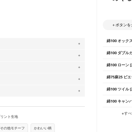
＋ボタンを
綿100 オック
綿100 ダブル
。
使いやすさNo
」、350cm購入の場合 → 購入数量「7」
綿100 ローン 
通気性の高さ
用している生地は６種類です。素材は
ックス生地は
柔らかくふん
ットン（ダブルガーゼ）・100％コットン（ロ
綿75麻25 ビエ
縫いやすいた
やハンカチな
は2個までとなります（一部例外有り）それ
0％コットン（ツイル）・100％コットン
い吸湿性・通
の表示が600円となり宅急便での配送とな
上質で薄手の
綿100 ツイル
※レッスンバ
シーズンで活
するため、
購入後の返品および交換は承る
手触りの良さ
ツイル生地が
プスなどに最
をお間違えのないようお願いします。思っ
コットン75％
～3営業日での発送となります。
綿100 キャン
・スタイ、お
商用利用可能です。ハンドメイドサイトな
ス生地よりも
承れません。予めご了承ください。
・巾着袋、イ
は、4～5営業日後の発送となる場合がござ
・マスク、ハ
・ハンカチ、
感を感じられ
す。「nunocoto fabric使用」といっ
などの布小物
綾織りの生地
・ブラウス、
※すべ
・ブラウス、
・布団カバー
がらも柔らか
プリント生地
る全ての問題、クレームにつきましては当
・パジャマな
ちら
・ギャザーが
・シャツ、ワ
・シャツなど
す。1枚でも
当店のキャンバ
任を負いませんのでご了承ください）
どの大人服
り次第、順次発送いたします。
・スカート、
トに向いてい
もっと詳しく
その他モチーフ
かわいい柄
夫で高い耐久
もっと詳しく
つカット希望」などご記載ください（50cm
ズ）および柄がえらべるキットに付属された
・スカート、