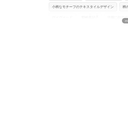
単位でのカットのみ）
型紙は商用利用できませんのでご注意くだ
小柄なモチーフのテキスタイルデザイン
柄
プリント布の仕様について
使用して製作したものの販売も禁止とさせ
もっと詳しく見
商用利用についての詳細はこちら
ヴィヴィッド
鶴崎亜紀子
洋服に仕立て