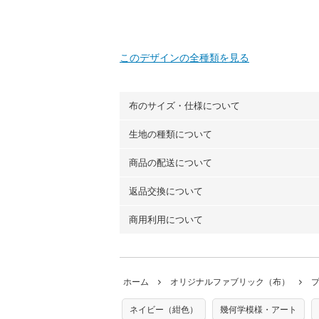
このデザインの全種類を見る
布のサイズ・仕様について
生地の種類について
布の長さは50cm単位での販売になります
（例）150cm購入の場合 → 購入数量「3
商品の配送について
・現在、すべてのデザインのプリントに使
100％コットン（オックス）・100％コ
返品交換について
・ネコポスでの配送は、布は2mまで型紙
ーン）・コットンリネン（ビエラ織）・10
以上の場合は、ネコポスを選択しても送料
（キャンバス・11号帆布）です。
商用利用について
・布はご注文後に注文数量のみをプリント
ります。
◎
各生地の詳細を見る
ことができません
。購入時には商品や用尺
・受注生産（印刷後発送）のため、通常2
◎
生地見本サンプル（無料）を購入する
・当サイトで販売している生地は、すべて
ていた色味と違う、などの理由での返品は
※万が一、検品時に不備が見つかった場合
どでの販売用アイテムの製作にご利用いただけま
います。
ホーム
オリジナルファブリック（布）
た記載も不要です。（製品化した際に起こ
返品・交換対象の基準について詳しくは
こ
※土日祝は営業日に含まれません。
店及びnunocoto fabricは一切の責
※配送日のご指定は承れません。出来上が
ネイビー（紺色）
幾何学模様・アート
※カットを希望の方は備考欄に「50cmず
※有料型紙（ホームソーイング型紙シリー