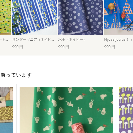
めぐる時間たち（ミントグリーン）
サンダーソニア（ネイビー）
水玉（ネイビー）
990 円
990 円
990 円
も買っています