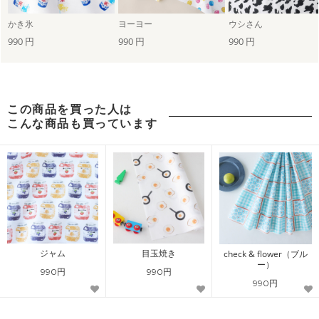
かき氷
ヨーヨー
ウシさん
990 円
990 円
990 円
この商品を買った人は
こんな商品も買っています
ジャム
目玉焼き
check & flower（ブル
ー）
990円
990円
990円