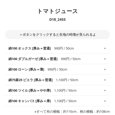
トマトジュース
D18_2455
＋ボタンをクリックすると生地の特徴が見られるよ
綿100 オックス [厚み＝普通]
990円 / 50cm
綿100 ダブルガーゼ [厚み＝普通]
990円 / 50cm
使いやすさNo.1！しなやかさと適度な張りを併せ持ち、通気性の
綿100 ローン [厚み＝薄]
990円 / 50cm
高さがオックス生地の特徴です。当サイトのオックス生地は、
や
や薄手
のものを使用しており、とても縫いやすいため、布小物全
柔らかくふんわりとした肌触りが特徴です。ベビー用品やハンカ
綿75麻25 ビエラ [厚み＝普通]
1,100円 / 50cm
般にお使いいただけます。
チなど直接肌に触れるアイテムに最適です。高い吸湿性・通気性
も備え、お手入れも簡単なのでオールシーズンで活躍してくれま
上質で薄手の平織りの生地です。軽やかさとなめらかな手触りの
綿100 ツイル [厚み＝やや厚]
1,100円 / 50cm
※レッスンバッグ、上履き袋などの通園通学グッズにはツイル生
す。
良さが魅力。透け感があるので、涼しげなトップスなどに最適で
地がオススメです。
す。
コットン75％リネン25％の当店のビエラ生地は、オックス生地よ
綿100 キャンバス [厚み＝厚]
1,100円 / 50cm
・スタイ、おくるみなどのベビーグッズ
りもふんわりとした柔らかい質感と適度な落ち感を感じられるの
・巾着袋、インテリア小物、2枚仕立てのバッグ、ポーチなどの
・マスク、ハンカチなどの布小物
・ハンカチ、夏マスク、スカーフなどの身に着ける小物
が特徴です。
布小物
綾織りの生地です。しっかりとした張りと厚みがありながらも柔
・ブラウス、チュニック、ワンピースなどの洋服
※すべて布の横幅：約110cm、柄の横幅：約108cm
・ブラウス、シャツ、チュニックなどのトップス
・布団カバーなどの寝具、カーテン
らかいのが特徴です。生地の厚みは中厚手です。1枚でも透け感