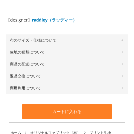
【designer】
raddiey（ラッディー）
布のサイズ・仕様について
生地の種類について
布の長さは50cm単位での販売になります。
（例）150cm購入の場合 → 購入数量「3」、350cm購入の
商品の配送について
・現在、すべてのデザインのプリントに使用している生地は
場合 → 購入数量「7」
６種類です。素材は100％コットン（オックス）・100％コ
返品交換について
・ネコポスでの配送は、布は2mまで型紙は2個までとなりま
ットン（ダブルガーゼ）・100％コットン（ローン）・コッ
す（一部例外有り）それ以上の場合は、ネコポスを選択して
トンリネン（ビエラ織）・100％コットン（ツイル）・
商用利用について
・布はご注文後に注文数量のみをプリントするため、
購入後
も送料の表示が600円となり宅急便での配送となります。
100％コットン（キャンバス・11号帆布）です。
の返品および交換は承ることができません
。購入時には商品
・受注生産（印刷後発送）のため、通常2～3営業日での発送
◎
各生地の詳細を見る
・当サイトで販売している生地は、すべて商用利用可能で
や用尺をお間違えのないようお願いします。思っていた色味
となります。
◎
生地見本サンプル（無料）を購入する
す。ハンドメイドサイトなどでの販売用アイテムの製作にご
と違う、などの理由での返品は承れません。予めご了承くだ
※万が一、検品時に不備が見つかった場合は、4～5営業日後
カートに入れる
利用いただけます。「nunocoto fabric使用」といった記載
さい。
の発送となる場合がございます。
も不要です。（製品化した際に起こる全ての問題、クレーム
※土日祝は営業日に含まれません。
につきましては当店及びnunocoto fabricは一切の責任を負
返品・交換対象の基準について詳しくは
こちら
※配送日のご指定は承れません。出来上がり次第、順次発送
ホーム
オリジナルファブリック（布）
プリント生地