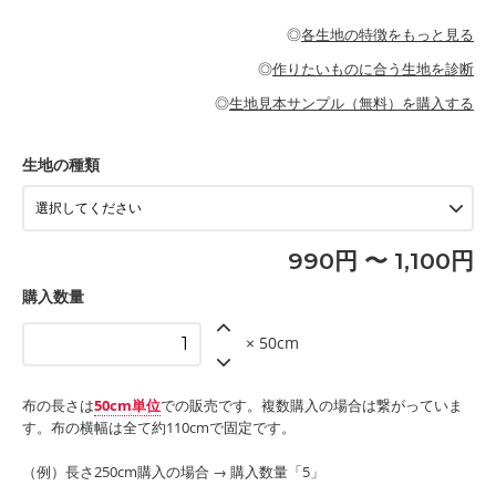
・パジャマなどの寝具
・ギャザーが多いワンピース
・シャツ、ワンピース、チュニック、イージーパンツなどの大人
・シャツなどの大人服
がないので、ボトムスやタックスカートに向いています。
当店のキャンバス生地は、11号帆布相当の厚みです。 丈夫で高い
服
◎
各生地の特徴をもっと見る
・スカート、甚平などの子ども服
もっと詳しく見る
耐久性があります。トートバッグ・ポーチ・ペンケースなどの布
もっと詳しく見る
・スカート、ワンピース、ブラウス、パンツなどの子ども服
・レッスンバッグ、上履き袋などの通園通学グッズ
小物、インテリア用品に向いています。
◎
作りたいものに合う生地を診断
・布団カバーなどの寝具
もっと詳しく見る
・トートバッグ
・甚平、浴衣など
・カーテン、エプロン、テーブルクロスなどの暮らしのアイテム
・トートバッグ
◎
生地見本サンプル（無料）を購入する
・パンツ、タックスカートなどのボトムス
・ポーチ、ペンケースなどの布小物
もっと詳しく見る
・インテリア用品
もっと詳しく見る
・工作用エプロン
生地の種類
もっと詳しく見る
990円 〜 1,100円
購入数量
× 50cm
布の長さは
50cm単位
での販売です。複数購入の場合は繋がっていま
す。布の横幅は全て約110cmで固定です。
（例）長さ250cm購入の場合 → 購入数量「5」