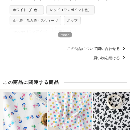
※カットを希望の方は備考欄に「50cmずつカット希望」など
いませんのでご了承ください）
いたします。
ご記載ください（50cm単位でのカットのみ）
※有料型紙（ホームソーイング型紙シリーズ）および柄がえ
ホワイト（白色）
レッド（ワンポイント色）
プリント布の仕様について
らべるキットに付属された型紙は商用利用できませんのでご
もっと詳しく見る
注意ください。型紙自体の転用・販売および型紙を使用して
食べ物・飲み物・スウィーツ
ポップ
製作したものの販売も禁止とさせていただいております。
raddiey（ラッディー）
朝ごはん
商用利用についての詳細はこちら
ディティールに「惚れる。」デザイン
この商品について問い合わせる
買い物を続ける
この商品に関連する商品