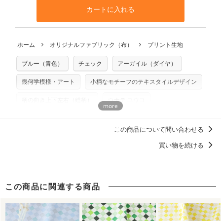
す。ハンドメイドサイトなどでの販売用アイテムの製作にご
と違う、などの理由での返品は承れません。予めご了承くだ
※万が一、検品時に不備が見つかった場合は、4～5営業日後
カートに入れる
利用いただけます。「nunocoto fabric使用」といった記載
さい。
の発送となる場合がございます。
も不要です。（製品化した際に起こる全ての問題、クレーム
※土日祝は営業日に含まれません。
につきましては当店及びnunocoto fabricは一切の責任を負
返品・交換対象の基準について詳しくは
こちら
※配送日のご指定は承れません。出来上がり次第、順次発送
ホーム
オリジナルファブリック（布）
プリント生地
※カットを希望の方は備考欄に「50cmずつカット希望」など
いませんのでご了承ください）
いたします。
ご記載ください（50cm単位でのカットのみ）
※有料型紙（ホームソーイング型紙シリーズ）および柄がえ
ブルー（青色）
チェック
アーガイル（ダイヤ）
プリント布の仕様について
らべるキットに付属された型紙は商用利用できませんのでご
もっと詳しく見る
注意ください。型紙自体の転用・販売および型紙を使用して
幾何学模様・アート
小柄なモチーフのテキスタイルデザイン
製作したものの販売も禁止とさせていただいております。
柄の向き上下左右（総柄）
ウナテ ユウコ
商用利用についての詳細はこちら
永遠に推せる！チェック柄・ストライプ柄
この商品について問い合わせる
洋服に仕立てたくなるデザイン
ミッドセンチュリー柄
買い物を続ける
この商品に関連する商品