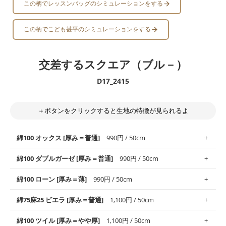
この柄でレッスンバッグのシミュレーションをする
この柄でこども甚平のシミュレーションをする
交差するスクエア（ブル－）
D17_2415
＋ボタンをクリックすると生地の特徴が見られるよ
綿100 オックス [厚み＝普通]
990円 / 50cm
綿100 ダブルガーゼ [厚み＝普通]
990円 / 50cm
使いやすさNo.1！しなやかさと適度な張りを併せ持ち、通気性の
綿100 ローン [厚み＝薄]
990円 / 50cm
高さがオックス生地の特徴です。当サイトのオックス生地は、
や
や薄手
のものを使用しており、とても縫いやすいため、布小物全
柔らかくふんわりとした肌触りが特徴です。ベビー用品やハンカ
綿75麻25 ビエラ [厚み＝普通]
1,100円 / 50cm
般にお使いいただけます。
チなど直接肌に触れるアイテムに最適です。高い吸湿性・通気性
も備え、お手入れも簡単なのでオールシーズンで活躍してくれま
上質で薄手の平織りの生地です。軽やかさとなめらかな手触りの
綿100 ツイル [厚み＝やや厚]
1,100円 / 50cm
※レッスンバッグ、上履き袋などの通園通学グッズにはツイル生
す。
良さが魅力。透け感があるので、涼しげなトップスなどに最適で