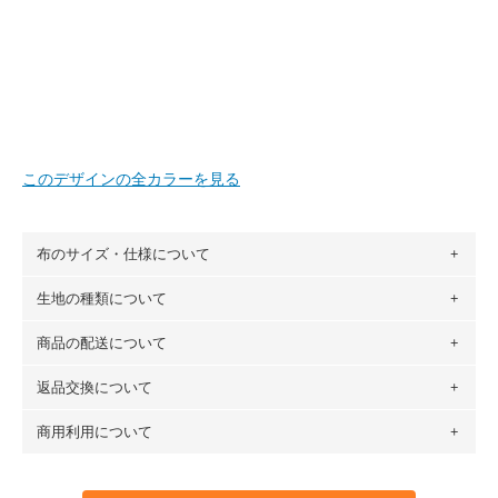
このデザインの全カラーを見る
布のサイズ・仕様について
生地の種類について
布の長さは50cm単位での販売になります。
（例）150cm購入の場合 → 購入数量「3」、350cm購入の
商品の配送について
・現在、すべてのデザインのプリントに使用している生地は
場合 → 購入数量「7」
６種類です。素材は100％コットン（オックス）・100％コ
返品交換について
・ネコポスでの配送は、布は2mまで型紙は2個までとなりま
ットン（ダブルガーゼ）・100％コットン（ローン）・コッ
す（一部例外有り）それ以上の場合は、ネコポスを選択して
トンリネン（ビエラ織）・100％コットン（ツイル）・
商用利用について
・布はご注文後に注文数量のみをプリントするため、
購入後
も送料の表示が600円となり宅急便での配送となります。
100％コットン（キャンバス・11号帆布）です。
の返品および交換は承ることができません
。購入時には商品
・受注生産（印刷後発送）のため、通常2～3営業日での発送
◎
各生地の詳細を見る
・当サイトで販売している生地は、すべて商用利用可能で
や用尺をお間違えのないようお願いします。思っていた色味
となります。
◎
生地見本サンプル（無料）を購入する