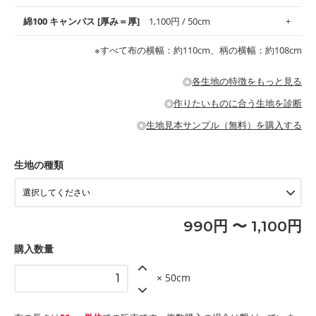
地がオススメです。
す。
コットン75％リネン25％の当店のビエラ生地は、オックス生地よ
綿100 キャンバス [厚み＝厚]
1,100円 / 50cm
・スタイ、おくるみなどのベビーグッズ
りもふんわりとした柔らかい質感と適度な落ち感を感じられるの
・巾着袋、インテリア小物、2枚仕立てのバッグ、ポーチなどの
・マスク、ハンカチなどの布小物
・ハンカチ、夏マスク、スカーフなどの身に着ける小物
が特徴です。
布小物
綾織りの生地です。しっかりとした張りと厚みがありながらも柔
・ブラウス、チュニック、ワンピースなどの洋服
※すべて布の横幅：約110cm、柄の横幅：約108cm
・ブラウス、シャツ、チュニックなどのトップス
・布団カバーなどの寝具、カーテン
らかいのが特徴です。生地の厚みは中厚手です。1枚でも透け感
・パジャマなどの寝具
・ギャザーが多いワンピース
・シャツ、ワンピース、チュニック、イージーパンツなどの大人
・シャツなどの大人服
がないので、ボトムスやタックスカートに向いています。
当店のキャンバス生地は、11号帆布相当の厚みです。 丈夫で高い
服
◎
各生地の特徴をもっと見る
・スカート、甚平などの子ども服
もっと詳しく見る
耐久性があります。トートバッグ・ポーチ・ペンケースなどの布
もっと詳しく見る
・スカート、ワンピース、ブラウス、パンツなどの子ども服
・レッスンバッグ、上履き袋などの通園通学グッズ
小物、インテリア用品に向いています。
◎
作りたいものに合う生地を診断
・布団カバーなどの寝具
もっと詳しく見る
・トートバッグ
・甚平、浴衣など
・カーテン、エプロン、テーブルクロスなどの暮らしのアイテム
・トートバッグ
◎
生地見本サンプル（無料）を購入する
・パンツ、タックスカートなどのボトムス
・ポーチ、ペンケースなどの布小物
もっと詳しく見る
・インテリア用品
もっと詳しく見る
・工作用エプロン
生地の種類
もっと詳しく見る
990円 〜 1,100円
購入数量
× 50cm