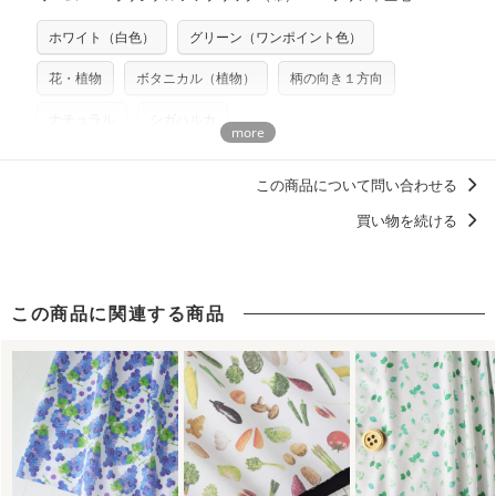
※カットを希望の方は備考欄に「50cmずつカット希望」など
いませんのでご了承ください）
いたします。
ご記載ください（50cm単位でのカットのみ）
※有料型紙（ホームソーイング型紙シリーズ）および柄がえ
ホワイト（白色）
グリーン（ワンポイント色）
プリント布の仕様について
らべるキットに付属された型紙は商用利用できませんのでご
もっと詳しく見る
注意ください。型紙自体の転用・販売および型紙を使用して
花・植物
ボタニカル（植物）
柄の向き１方向
製作したものの販売も禁止とさせていただいております。
ナチュラル
シガハルカ
商用利用についての詳細はこちら
ディティールに「惚れる。」デザイン
この商品について問い合わせる
洋服に仕立てたくなるデザイン
買い物を続ける
この商品に関連する商品