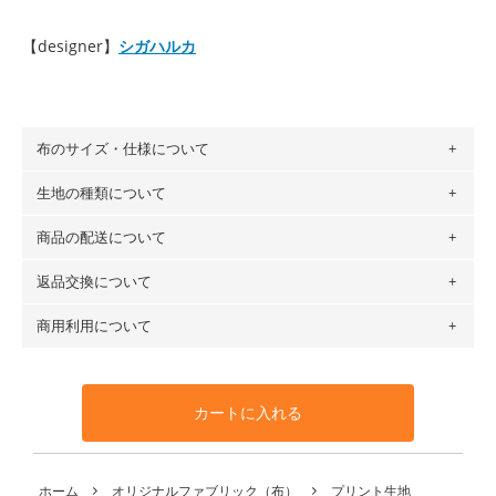
【designer】
シガハルカ
布のサイズ・仕様について
生地の種類について
布の長さは50cm単位での販売になります。
（例）150cm購入の場合 → 購入数量「3」、350cm購入の
商品の配送について
・現在、すべてのデザインのプリントに使用している生地は
場合 → 購入数量「7」
６種類です。素材は100％コットン（オックス）・100％コ
返品交換について
・ネコポスでの配送は、布は2mまで型紙は2個までとなりま
ットン（ダブルガーゼ）・100％コットン（ローン）・コッ
す（一部例外有り）それ以上の場合は、ネコポスを選択して
トンリネン（ビエラ織）・100％コットン（ツイル）・
商用利用について
・布はご注文後に注文数量のみをプリントするため、
購入後
も送料の表示が600円となり宅急便での配送となります。
100％コットン（キャンバス・11号帆布）です。
の返品および交換は承ることができません
。購入時には商品
・受注生産（印刷後発送）のため、通常2～3営業日での発送
◎
各生地の詳細を見る
・当サイトで販売している生地は、すべて商用利用可能で
や用尺をお間違えのないようお願いします。思っていた色味
となります。
◎
生地見本サンプル（無料）を購入する
す。ハンドメイドサイトなどでの販売用アイテムの製作にご
と違う、などの理由での返品は承れません。予めご了承くだ
※万が一、検品時に不備が見つかった場合は、4～5営業日後
カートに入れる
利用いただけます。「nunocoto fabric使用」といった記載
さい。
の発送となる場合がございます。
も不要です。（製品化した際に起こる全ての問題、クレーム
※土日祝は営業日に含まれません。
につきましては当店及びnunocoto fabricは一切の責任を負
返品・交換対象の基準について詳しくは
こちら
※配送日のご指定は承れません。出来上がり次第、順次発送
ホーム
オリジナルファブリック（布）
プリント生地