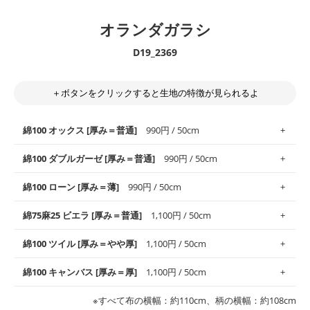
オランダガラシ
D19_2369
＋ボタンをクリックすると生地の特徴が見られるよ
綿100 オックス [厚み＝普通]
990円 / 50cm
綿100 ダブルガーゼ [厚み＝普通]
990円 / 50cm
使いやすさNo.1！しなやかさと適度な張りを併せ持ち、通気性の
綿100 ローン [厚み＝薄]
990円 / 50cm
高さがオックス生地の特徴です。当サイトのオックス生地は、
や
や薄手
のものを使用しており、とても縫いやすいため、布小物全
柔らかくふんわりとした肌触りが特徴です。ベビー用品やハンカ
綿75麻25 ビエラ [厚み＝普通]
1,100円 / 50cm
般にお使いいただけます。
チなど直接肌に触れるアイテムに最適です。高い吸湿性・通気性
も備え、お手入れも簡単なのでオールシーズンで活躍してくれま
上質で薄手の平織りの生地です。軽やかさとなめらかな手触りの
綿100 ツイル [厚み＝やや厚]
1,100円 / 50cm
※レッスンバッグ、上履き袋などの通園通学グッズにはツイル生
す。
良さが魅力。透け感があるので、涼しげなトップスなどに最適で
地がオススメです。
す。
コットン75％リネン25％の当店のビエラ生地は、オックス生地よ
綿100 キャンバス [厚み＝厚]
1,100円 / 50cm
・スタイ、おくるみなどのベビーグッズ
りもふんわりとした柔らかい質感と適度な落ち感を感じられるの
・巾着袋、インテリア小物、2枚仕立てのバッグ、ポーチなどの
・マスク、ハンカチなどの布小物
・ハンカチ、夏マスク、スカーフなどの身に着ける小物
が特徴です。
布小物
綾織りの生地です。しっかりとした張りと厚みがありながらも柔
・ブラウス、チュニック、ワンピースなどの洋服
※すべて布の横幅：約110cm、柄の横幅：約108cm
・ブラウス、シャツ、チュニックなどのトップス
・布団カバーなどの寝具、カーテン
らかいのが特徴です。生地の厚みは中厚手です。1枚でも透け感