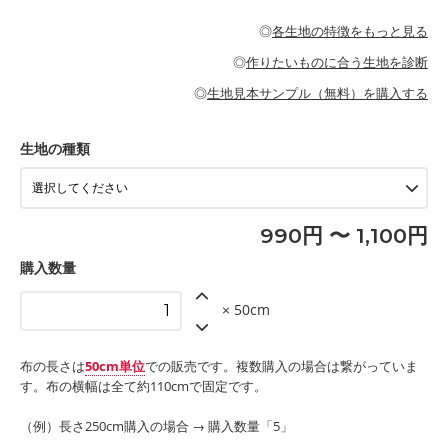
・パジャマなどの寝具
・ギャザーが多いワンピース
・シャツ、ワンピース、チュニック、イージーパンツなどの大人
・シャツなどの大人服
がないので、ボトムスやタックスカートに向いています。
当店のキャンバス生地は、11号帆布相当の厚みです。 丈夫で高い
服
◎
各生地の特徴をもっと見る
・スカート、甚平などの子ども服
もっと詳しく見る
耐久性があります。トートバッグ・ポーチ・ペンケースなどの布
もっと詳しく見る
・スカート、ワンピース、ブラウス、パンツなどの子ども服
・レッスンバッグ、上履き袋などの通園通学グッズ
小物、インテリア用品に向いています。
◎
作りたいものに合う生地を診断
・布団カバーなどの寝具
もっと詳しく見る
・トートバッグ
・甚平、浴衣など
・カーテン、エプロン、テーブルクロスなどの暮らしのアイテム
・トートバッグ
◎
生地見本サンプル（無料）を購入する
・パンツ、タックスカートなどのボトムス
・ポーチ、ペンケースなどの布小物
もっと詳しく見る
・インテリア用品
もっと詳しく見る
・工作用エプロン
生地の種類
もっと詳しく見る
990円 〜 1,100円
購入数量
× 50cm
布の長さは
50cm単位
での販売です。複数購入の場合は繋がっていま
す。布の横幅は全て約110cmで固定です。
（例）長さ250cm購入の場合 → 購入数量「5」