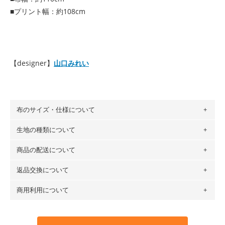
■プリント幅：約108cm
【designer】
山口みれい
布のサイズ・仕様について
生地の種類について
布の長さは50cm単位での販売になります。
（例）150cm購入の場合 → 購入数量「3」、350cm購入の
商品の配送について
・現在、すべてのデザインのプリントに使用している生地は
場合 → 購入数量「7」
６種類です。素材は100％コットン（オックス）・100％コ
返品交換について
・ネコポスでの配送は、布は2mまで型紙は2個までとなりま
ットン（ダブルガーゼ）・100％コットン（ローン）・コッ
す（一部例外有り）それ以上の場合は、ネコポスを選択して
トンリネン（ビエラ織）・100％コットン（ツイル）・
商用利用について
・布はご注文後に注文数量のみをプリントするため、
購入後
も送料の表示が600円となり宅急便での配送となります。
100％コットン（キャンバス・11号帆布）です。
の返品および交換は承ることができません
。購入時には商品
・受注生産（印刷後発送）のため、通常2～3営業日での発送
◎
各生地の詳細を見る
・当サイトで販売している生地は、すべて商用利用可能で
や用尺をお間違えのないようお願いします。思っていた色味
となります。
◎
生地見本サンプル（無料）を購入する
す。ハンドメイドサイトなどでの販売用アイテムの製作にご