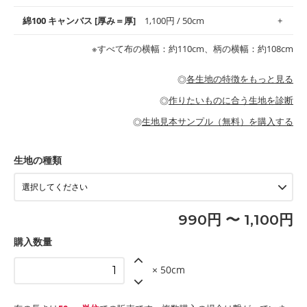
地がオススメです。
す。
コットン75％リネン25％の当店のビエラ生地は、オックス生地よ
綿100 キャンバス [厚み＝厚]
1,100円 / 50cm
・スタイ、おくるみなどのベビーグッズ
りもふんわりとした柔らかい質感と適度な落ち感を感じられるの
・巾着袋、インテリア小物、2枚仕立てのバッグ、ポーチなどの
・マスク、ハンカチなどの布小物
・ハンカチ、夏マスク、スカーフなどの身に着ける小物
が特徴です。
布小物
綾織りの生地です。しっかりとした張りと厚みがありながらも柔
・ブラウス、チュニック、ワンピースなどの洋服
※すべて布の横幅：約110cm、柄の横幅：約108cm
・ブラウス、シャツ、チュニックなどのトップス
・布団カバーなどの寝具、カーテン
らかいのが特徴です。生地の厚みは中厚手です。1枚でも透け感
・パジャマなどの寝具
・ギャザーが多いワンピース
・シャツ、ワンピース、チュニック、イージーパンツなどの大人
・シャツなどの大人服
がないので、ボトムスやタックスカートに向いています。
当店のキャンバス生地は、11号帆布相当の厚みです。 丈夫で高い
服
◎
各生地の特徴をもっと見る
・スカート、甚平などの子ども服
もっと詳しく見る
耐久性があります。トートバッグ・ポーチ・ペンケースなどの布
もっと詳しく見る
・スカート、ワンピース、ブラウス、パンツなどの子ども服
・レッスンバッグ、上履き袋などの通園通学グッズ
小物、インテリア用品に向いています。
◎
作りたいものに合う生地を診断
・布団カバーなどの寝具
もっと詳しく見る
・トートバッグ
・甚平、浴衣など
・カーテン、エプロン、テーブルクロスなどの暮らしのアイテム
・トートバッグ
◎
生地見本サンプル（無料）を購入する
・パンツ、タックスカートなどのボトムス
・ポーチ、ペンケースなどの布小物
もっと詳しく見る
・インテリア用品
もっと詳しく見る
・工作用エプロン
生地の種類
もっと詳しく見る
990円 〜 1,100円
購入数量
× 50cm