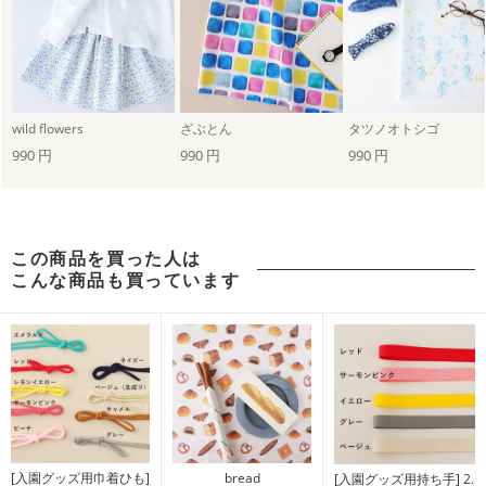
wild flowers
ざぶとん
タツノオトシゴ
990 円
990 円
990 円
この商品を買った人は
こんな商品も買っています
[入園グッズ用巾着ひも]
bread
[入園グッズ用持ち手] 2.