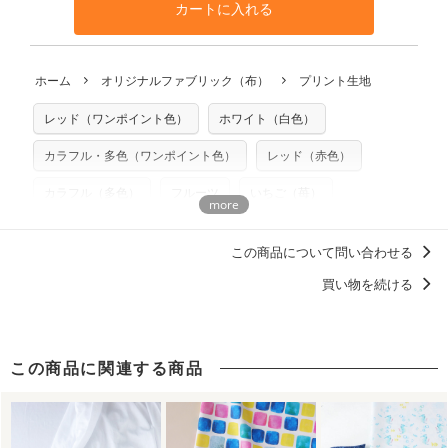
と違う、などの理由での返品は承れません。予めご了承くだ
※万が一、検品時に不備が見つかった場合は、4～5営業日後
カートに入れる
利用いただけます。「nunocoto fabric使用」といった記載
さい。
の発送となる場合がございます。
も不要です。（製品化した際に起こる全ての問題、クレーム
※土日祝は営業日に含まれません。
につきましては当店及びnunocoto fabricは一切の責任を負
返品・交換対象の基準について詳しくは
こちら
※配送日のご指定は承れません。出来上がり次第、順次発送
ホーム
オリジナルファブリック（布）
プリント生地
※カットを希望の方は備考欄に「50cmずつカット希望」など
いませんのでご了承ください）
いたします。
ご記載ください（50cm単位でのカットのみ）
※有料型紙（ホームソーイング型紙シリーズ）および柄がえ
レッド（ワンポイント色）
ホワイト（白色）
プリント布の仕様について
らべるキットに付属された型紙は商用利用できませんのでご
もっと詳しく見る
注意ください。型紙自体の転用・販売および型紙を使用して
カラフル・多色（ワンポイント色）
レッド（赤色）
製作したものの販売も禁止とさせていただいております。
カラフル（多色）
フルーツ
いちご（苺）
商用利用についての詳細はこちら
柄の向き上下左右（総柄）
ナチュラル
山口みれい
この商品について問い合わせる
リボン柄
フルーツミックス柄
買い物を続ける
ディティールに「惚れる。」デザイン
この商品に関連する商品