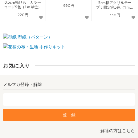
0.5cm幅ひも：カラー
5cm幅アクリルテー
990円
コード9色（1ｍ単位）
プ：限定色5色（1ｍ単
位）
220円
330円
型紙（パターン）
手作りキット
お気に入り
メルマガ登録・解除
解除の方はこちら