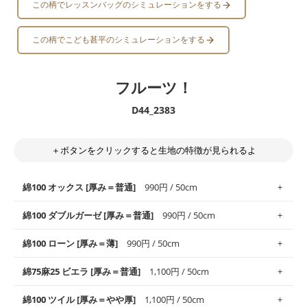
この柄でレッスンバッグのシミュレーションをする
この柄でこども甚平のシミュレーションをする
フルーツ！
D44_2383
＋ボタンをクリックすると生地の特徴が見られるよ
綿100 オックス [厚み＝普通]
990円 / 50cm
綿100 ダブルガーゼ [厚み＝普通]
990円 / 50cm
使いやすさNo.1！しなやかさと適度な張りを併せ持ち、通気性の
綿100 ローン [厚み＝薄]
990円 / 50cm
高さがオックス生地の特徴です。当サイトのオックス生地は、
や
や薄手
のものを使用しており、とても縫いやすいため、布小物全
柔らかくふんわりとした肌触りが特徴です。ベビー用品やハンカ
綿75麻25 ビエラ [厚み＝普通]
1,100円 / 50cm
般にお使いいただけます。
チなど直接肌に触れるアイテムに最適です。高い吸湿性・通気性
も備え、お手入れも簡単なのでオールシーズンで活躍してくれま
上質で薄手の平織りの生地です。軽やかさとなめらかな手触りの
綿100 ツイル [厚み＝やや厚]
1,100円 / 50cm
※レッスンバッグ、上履き袋などの通園通学グッズにはツイル生
す。
良さが魅力。透け感があるので、涼しげなトップスなどに最適で