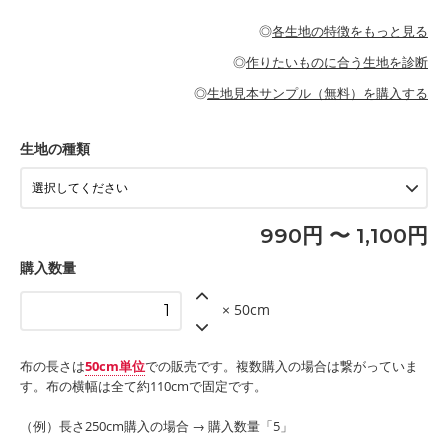
・パジャマなどの寝具
・ギャザーが多いワンピース
・シャツ、ワンピース、チュニック、イージーパンツなどの大人
・シャツなどの大人服
がないので、ボトムスやタックスカートに向いています。
当店のキャンバス生地は、11号帆布相当の厚みです。 丈夫で高い
服
◎
各生地の特徴をもっと見る
・スカート、甚平などの子ども服
もっと詳しく見る
耐久性があります。トートバッグ・ポーチ・ペンケースなどの布
もっと詳しく見る
・スカート、ワンピース、ブラウス、パンツなどの子ども服
・レッスンバッグ、上履き袋などの通園通学グッズ
小物、インテリア用品に向いています。
◎
作りたいものに合う生地を診断
・布団カバーなどの寝具
もっと詳しく見る
・トートバッグ
・甚平、浴衣など
・カーテン、エプロン、テーブルクロスなどの暮らしのアイテム
・トートバッグ
◎
生地見本サンプル（無料）を購入する
・パンツ、タックスカートなどのボトムス
・ポーチ、ペンケースなどの布小物
もっと詳しく見る
・インテリア用品
もっと詳しく見る
・工作用エプロン
生地の種類
もっと詳しく見る
990円 〜 1,100円
購入数量
× 50cm
布の長さは
50cm単位
での販売です。複数購入の場合は繋がっていま
す。布の横幅は全て約110cmで固定です。
（例）長さ250cm購入の場合 → 購入数量「5」