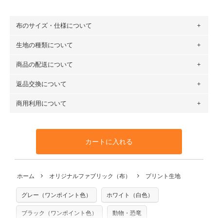
布のサイズ・仕様について
生地の種類について
布の長さは50cm単位での販売になります。
（例）150cm購入の場合 → 購入数量「3」、350cm購入の
商品の配送について
・現在、すべてのデザインのプリントに使用している生地は
場合 → 購入数量「7」
６種類です。素材は100％コットン（オックス）・100％コ
返品交換について
・ネコポスでの配送は、布は2mまで型紙は2個までとなりま
ットン（ダブルガーゼ）・100％コットン（ローン）・コッ
す（一部例外有り）それ以上の場合は、ネコポスを選択して
トンリネン（ビエラ織）・100％コットン（ツイル）・
商用利用について
・布はご注文後に注文数量のみをプリントするため、
購入後
も送料の表示が600円となり宅急便での配送となります。
100％コットン（キャンバス・11号帆布）です。
の返品および交換は承ることができません
。購入時には商品
・受注生産（印刷後発送）のため、通常2～3営業日での発送
◎
各生地の詳細を見る
・当サイトで販売している生地は、すべて商用利用可能で
や用尺をお間違えのないようお願いします。思っていた色味
となります。
◎
生地見本サンプル（無料）を購入する
す。ハンドメイドサイトなどでの販売用アイテムの製作にご
と違う、などの理由での返品は承れません。予めご了承くだ
※万が一、検品時に不備が見つかった場合は、4～5営業日後
カートに入れる
利用いただけます。「nunocoto fabric使用」といった記載
さい。
の発送となる場合がございます。
も不要です。（製品化した際に起こる全ての問題、クレーム
※土日祝は営業日に含まれません。
につきましては当店及びnunocoto fabricは一切の責任を負
返品・交換対象の基準について詳しくは
こちら
※配送日のご指定は承れません。出来上がり次第、順次発送
ホーム
オリジナルファブリック（布）
プリント生地
※カットを希望の方は備考欄に「50cmずつカット希望」など
いませんのでご了承ください）
いたします。
ご記載ください（50cm単位でのカットのみ）
※有料型紙（ホームソーイング型紙シリーズ）および柄がえ
グレー（ワンポイント色）
ホワイト（白色）
プリント布の仕様について
らべるキットに付属された型紙は商用利用できませんのでご
もっと詳しく見る
注意ください。型紙自体の転用・販売および型紙を使用して
ブラック（ワンポイント色）
動物・恐竜