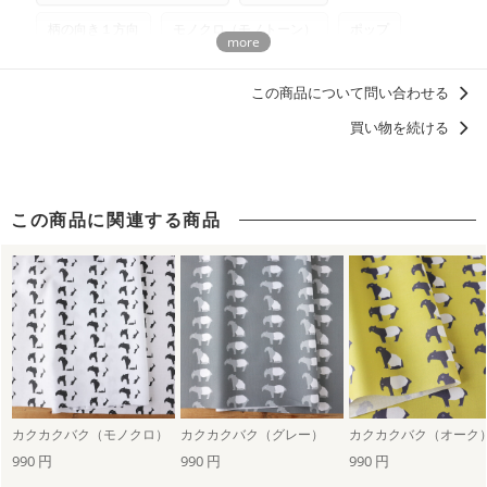
製作したものの販売も禁止とさせていただいております。
柄の向き１方向
モノクロ（モノトーン）
ポップ
商用利用についての詳細はこちら
にしまた ひろし
ベビーアイテムにおすすめのデザイン
この商品について問い合わせる
洋服に仕立てたくなるデザイン
買い物を続ける
この商品に関連する商品
カクカクバク（モノクロ）
カクカクバク（グレー）
カクカクバク（オーク
990 円
990 円
990 円