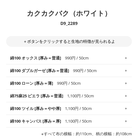
カクカクバク（ホワイト）
D9_2289
＋ボタンをクリックすると生地の特徴が見られるよ
綿100 オックス [厚み＝普通]
990円 / 50cm
綿100 ダブルガーゼ [厚み＝普通]
990円 / 50cm
使いやすさNo.1！しなやかさと適度な張りを併せ持ち、通気性の
綿100 ローン [厚み＝薄]
990円 / 50cm
高さがオックス生地の特徴です。当サイトのオックス生地は、
や
や薄手
のものを使用しており、とても縫いやすいため、布小物全
柔らかくふんわりとした肌触りが特徴です。ベビー用品やハンカ
綿75麻25 ビエラ [厚み＝普通]
1,100円 / 50cm
般にお使いいただけます。
チなど直接肌に触れるアイテムに最適です。高い吸湿性・通気性
も備え、お手入れも簡単なのでオールシーズンで活躍してくれま
上質で薄手の平織りの生地です。軽やかさとなめらかな手触りの
綿100 ツイル [厚み＝やや厚]
1,100円 / 50cm
※レッスンバッグ、上履き袋などの通園通学グッズにはツイル生
す。
良さが魅力。透け感があるので、涼しげなトップスなどに最適で
地がオススメです。
す。
コットン75％リネン25％の当店のビエラ生地は、オックス生地よ
綿100 キャンバス [厚み＝厚]
1,100円 / 50cm
・スタイ、おくるみなどのベビーグッズ
りもふんわりとした柔らかい質感と適度な落ち感を感じられるの
・巾着袋、インテリア小物、2枚仕立てのバッグ、ポーチなどの
・マスク、ハンカチなどの布小物
・ハンカチ、夏マスク、スカーフなどの身に着ける小物
が特徴です。
布小物
綾織りの生地です。しっかりとした張りと厚みがありながらも柔
・ブラウス、チュニック、ワンピースなどの洋服
※すべて布の横幅：約110cm、柄の横幅：約108cm
・ブラウス、シャツ、チュニックなどのトップス
・布団カバーなどの寝具、カーテン
らかいのが特徴です。生地の厚みは中厚手です。1枚でも透け感