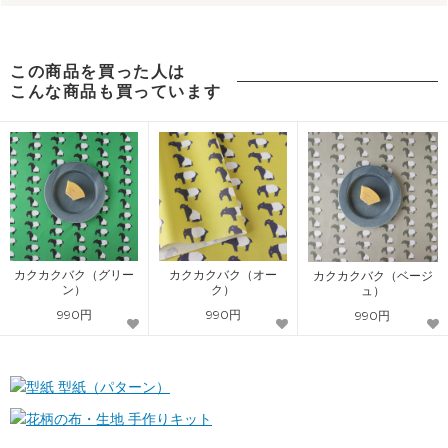
この商品を買った人は
こんな商品も買っています
カクカクバク（グリー
カクカクバク（オー
カクカクバク（ベージ
ン）
ク）
ュ）
990円
990円
990円
型紙（パターン）
手作りキット