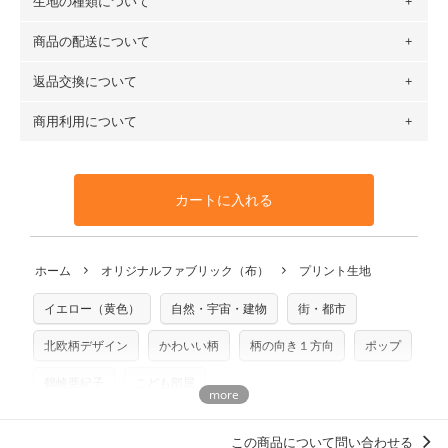
生地の種類について
布の長さは50cm単位での販売になります。
（例）150cm購入の場合 → 購入数量「3」、350cm購入の
商品の配送について
・現在、すべてのデザインのプリントに使用している生地は
場合 → 購入数量「7」
６種類です。素材は100％コットン（オックス）・100％コ
返品交換について
・ネコポスでの配送は、布は2mまで型紙は2個までとなりま
ットン（ダブルガーゼ）・100％コットン（ローン）・コッ
す（一部例外有り）それ以上の場合は、ネコポスを選択して
トンリネン（ビエラ織）・100％コットン（ツイル）・
商用利用について
・布はご注文後に注文数量のみをプリントするため、
購入後
も送料の表示が600円となり宅急便での配送となります。
100％コットン（キャンバス・11号帆布）です。
の返品および交換は承ることができません
。購入時には商品
・受注生産（印刷後発送）のため、通常2～3営業日での発送
◎
各生地の詳細を見る
・当サイトで販売している生地は、すべて商用利用可能で
や用尺をお間違えのないようお願いします。思っていた色味
となります。
◎
生地見本サンプル（無料）を購入する
す。ハンドメイドサイトなどでの販売用アイテムの製作にご
と違う、などの理由での返品は承れません。予めご了承くだ
※万が一、検品時に不備が見つかった場合は、4～5営業日後
カートに入れる
利用いただけます。「nunocoto fabric使用」といった記載
さい。
の発送となる場合がございます。
も不要です。（製品化した際に起こる全ての問題、クレーム
※土日祝は営業日に含まれません。
につきましては当店及びnunocoto fabricは一切の責任を負
返品・交換対象の基準について詳しくは
こちら
※配送日のご指定は承れません。出来上がり次第、順次発送
ホーム
オリジナルファブリック（布）
プリント生地
※カットを希望の方は備考欄に「50cmずつカット希望」など
いませんのでご了承ください）
いたします。
ご記載ください（50cm単位でのカットのみ）
※有料型紙（ホームソーイング型紙シリーズ）および柄がえ
イエロー（黄色）
自然・宇宙・建物
街・都市
プリント布の仕様について
らべるキットに付属された型紙は商用利用できませんのでご
もっと詳しく見る
注意ください。型紙自体の転用・販売および型紙を使用して
北欧柄デザイン
かわいい柄
柄の向き１方向
ポップ
製作したものの販売も禁止とさせていただいております。
鶴崎亜紀子
こども部屋
商用利用についての詳細はこちら
この商品について問い合わせる