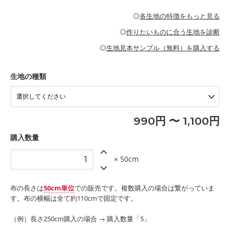
・パジャマなどの寝具
・ギャザーが多いワンピース
・シャツ、ワンピース、チュニック、イージーパンツなどの大人
・シャツなどの大人服
がないので、ボトムスやタックスカートに向いています。
当店のキャンバス生地は、11号帆布相当の厚みです。 丈夫で高い
服
◎
各生地の特徴をもっと見る
・スカート、甚平などの子ども服
もっと詳しく見る
耐久性があります。トートバッグ・ポーチ・ペンケースなどの布
もっと詳しく見る
・スカート、ワンピース、ブラウス、パンツなどの子ども服
・レッスンバッグ、上履き袋などの通園通学グッズ
小物、インテリア用品に向いています。
◎
作りたいものに合う生地を診断
・布団カバーなどの寝具
もっと詳しく見る
・トートバッグ
・甚平、浴衣など
・カーテン、エプロン、テーブルクロスなどの暮らしのアイテム
・トートバッグ
◎
生地見本サンプル（無料）を購入する
・パンツ、タックスカートなどのボトムス
・ポーチ、ペンケースなどの布小物
もっと詳しく見る
・インテリア用品
もっと詳しく見る
・工作用エプロン
生地の種類
もっと詳しく見る
990円 〜 1,100円
購入数量
× 50cm
布の長さは
50cm単位
での販売です。複数購入の場合は繋がっていま
す。布の横幅は全て約110cmで固定です。
（例）長さ250cm購入の場合 → 購入数量「5」