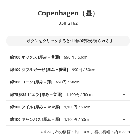
Copenhagen（昼）
D30_2162
＋ボタンをクリックすると生地の特徴が見られるよ
綿100 オックス [厚み＝普通]
990円 / 50cm
綿100 ダブルガーゼ [厚み＝普通]
990円 / 50cm
使いやすさNo.1！しなやかさと適度な張りを併せ持ち、通気性の
綿100 ローン [厚み＝薄]
990円 / 50cm
高さがオックス生地の特徴です。当サイトのオックス生地は、
や
や薄手
のものを使用しており、とても縫いやすいため、布小物全
柔らかくふんわりとした肌触りが特徴です。ベビー用品やハンカ
綿75麻25 ビエラ [厚み＝普通]
1,100円 / 50cm
般にお使いいただけます。
チなど直接肌に触れるアイテムに最適です。高い吸湿性・通気性
も備え、お手入れも簡単なのでオールシーズンで活躍してくれま
上質で薄手の平織りの生地です。軽やかさとなめらかな手触りの
綿100 ツイル [厚み＝やや厚]
1,100円 / 50cm
※レッスンバッグ、上履き袋などの通園通学グッズにはツイル生
す。
良さが魅力。透け感があるので、涼しげなトップスなどに最適で
地がオススメです。
す。
コットン75％リネン25％の当店のビエラ生地は、オックス生地よ
綿100 キャンバス [厚み＝厚]
1,100円 / 50cm
・スタイ、おくるみなどのベビーグッズ
りもふんわりとした柔らかい質感と適度な落ち感を感じられるの
・巾着袋、インテリア小物、2枚仕立てのバッグ、ポーチなどの
・マスク、ハンカチなどの布小物
・ハンカチ、夏マスク、スカーフなどの身に着ける小物
が特徴です。
布小物
綾織りの生地です。しっかりとした張りと厚みがありながらも柔
・ブラウス、チュニック、ワンピースなどの洋服
※すべて布の横幅：約110cm、柄の横幅：約108cm
・ブラウス、シャツ、チュニックなどのトップス
・布団カバーなどの寝具、カーテン
らかいのが特徴です。生地の厚みは中厚手です。1枚でも透け感