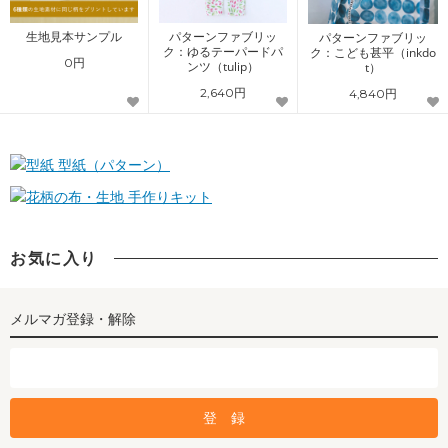
生地見本サンプル
パターンファブリッ
パターンファブリッ
ク：ゆるテーパードパ
ク：こども甚平（inkdo
0円
ンツ（tulip）
t）
2,640円
4,840円
型紙（パターン）
手作りキット
お気に入り
メルマガ登録・解除