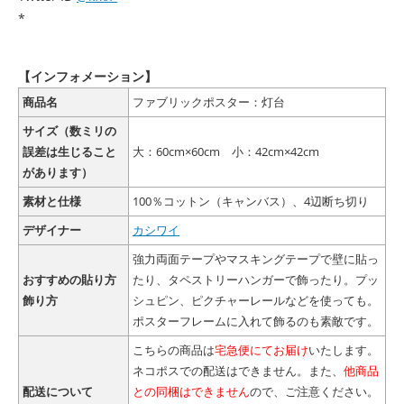
*
【インフォメーション】
商品名
ファブリックポスター：灯台
サイズ（数ミリの
誤差は生じること
大：60cm×60cm 小：42cm×42cm
があります）
素材と仕様
100％コットン（キャンバス）、4辺断ち切り
デザイナー
カシワイ
強力両面テープやマスキングテープで壁に貼っ
おすすめの貼り方
たり、タペストリーハンガーで飾ったり。プッ
飾り方
シュピン、ピクチャーレールなどを使っても。
ポスターフレームに入れて飾るのも素敵です。
こちらの商品は
宅急便にてお届け
いたします。
ネコポスでの配送はできません。また、
他商品
配送について
との同梱はできません
ので、ご注意ください。