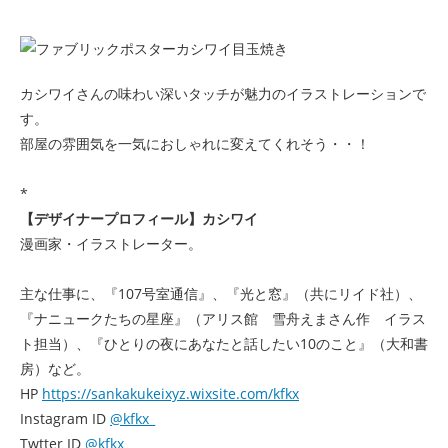
カシワイさんの味わい深いタッチが魅力のイラストレーションで
す。
部屋の雰囲気を一気におしゃれに変えてくれそう・・！
*
【デザイナープロフィール】カシワイ
漫画家・イラストレーター。
主な仕事に、『107号室通信』、『光と窓』（共にリイド社）、
『ナニュークたちの星座』（アリス館 雪舟えまさん作 イラス
ト担当）、『ひとりの夜にあなたと話したい10のこと』（大和書
房）など。
HP
https://sankakukeixyz.wixsite.com/kfkx
Instagram ID
@kfkx_
Twtter ID
@kfkx_