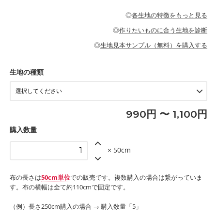
・パジャマなどの寝具
・ギャザーが多いワンピース
・シャツ、ワンピース、チュニック、イージーパンツなどの大人
・シャツなどの大人服
がないので、ボトムスやタックスカートに向いています。
当店のキャンバス生地は、11号帆布相当の厚みです。 丈夫で高い
服
◎
各生地の特徴をもっと見る
・スカート、甚平などの子ども服
もっと詳しく見る
耐久性があります。トートバッグ・ポーチ・ペンケースなどの布
もっと詳しく見る
・スカート、ワンピース、ブラウス、パンツなどの子ども服
・レッスンバッグ、上履き袋などの通園通学グッズ
小物、インテリア用品に向いています。
◎
作りたいものに合う生地を診断
・布団カバーなどの寝具
もっと詳しく見る
・トートバッグ
・甚平、浴衣など
・カーテン、エプロン、テーブルクロスなどの暮らしのアイテム
・トートバッグ
◎
生地見本サンプル（無料）を購入する
・パンツ、タックスカートなどのボトムス
・ポーチ、ペンケースなどの布小物
もっと詳しく見る
・インテリア用品
もっと詳しく見る
・工作用エプロン
生地の種類
もっと詳しく見る
990円 〜 1,100円
購入数量
× 50cm
布の長さは
50cm単位
での販売です。複数購入の場合は繋がっていま
す。布の横幅は全て約110cmで固定です。
（例）長さ250cm購入の場合 → 購入数量「5」