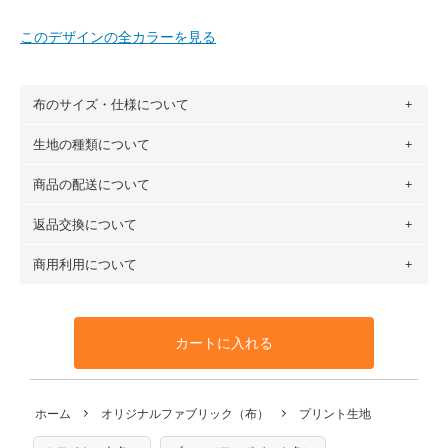
このデザインの全カラーを見る
布のサイズ・仕様について
生地の種類について
布の長さは50cm単位での販売になります。
（例）150cm購入の場合 → 購入数量「3」、350cm購入の
商品の配送について
・現在、すべてのデザインのプリントに使用している生地は
場合 → 購入数量「7」
６種類です。素材は100％コットン（オックス）・100％コ
返品交換について
・ネコポスでの配送は、布は2mまで型紙は2個までとなりま
ットン（ダブルガーゼ）・100％コットン（ローン）・コッ
す（一部例外有り）それ以上の場合は、ネコポスを選択して
トンリネン（ビエラ織）・100％コットン（ツイル）・
商用利用について
・布はご注文後に注文数量のみをプリントするため、
購入後
も送料の表示が600円となり宅急便での配送となります。
100％コットン（キャンバス・11号帆布）です。
の返品および交換は承ることができません
。購入時には商品
・受注生産（印刷後発送）のため、通常2～3営業日での発送
◎
各生地の詳細を見る
・当サイトで販売している生地は、すべて商用利用可能で
や用尺をお間違えのないようお願いします。思っていた色味
となります。
◎
生地見本サンプル（無料）を購入する
す。ハンドメイドサイトなどでの販売用アイテムの製作にご
と違う、などの理由での返品は承れません。予めご了承くだ
※万が一、検品時に不備が見つかった場合は、4～5営業日後
カートに入れる
利用いただけます。「nunocoto fabric使用」といった記載
さい。
の発送となる場合がございます。
も不要です。（製品化した際に起こる全ての問題、クレーム
※土日祝は営業日に含まれません。
につきましては当店及びnunocoto fabricは一切の責任を負
返品・交換対象の基準について詳しくは
こちら
※配送日のご指定は承れません。出来上がり次第、順次発送
ホーム
オリジナルファブリック（布）
プリント生地
※カットを希望の方は備考欄に「50cmずつカット希望」など
いませんのでご了承ください）
いたします。
ご記載ください（50cm単位でのカットのみ）
※有料型紙（ホームソーイング型紙シリーズ）および柄がえ