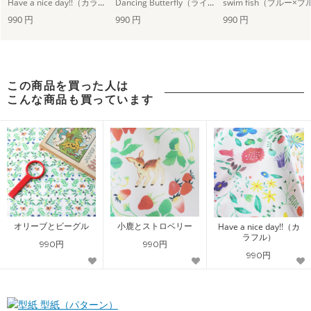
Have a nice day!!（カラフル）
Dancing Butterfly（ライトブルー）
990 円
990 円
990 円
この商品を買った人は
こんな商品も買っています
オリーブとビーグル
小鹿とストロベリー
Have a nice day!!（カ
ラフル）
990円
990円
990円
型紙（パターン）