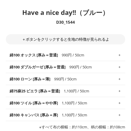
Have a nice day!!（ブルー）
D30_1544
＋ボタンをクリックすると生地の特徴が見られるよ
綿100 オックス [厚み＝普通]
990円 / 50cm
綿100 ダブルガーゼ [厚み＝普通]
990円 / 50cm
使いやすさNo.1！しなやかさと適度な張りを併せ持ち、通気性の
綿100 ローン [厚み＝薄]
990円 / 50cm
高さがオックス生地の特徴です。当サイトのオックス生地は、
や
や薄手
のものを使用しており、とても縫いやすいため、布小物全
柔らかくふんわりとした肌触りが特徴です。ベビー用品やハンカ
綿75麻25 ビエラ [厚み＝普通]
1,100円 / 50cm
般にお使いいただけます。
チなど直接肌に触れるアイテムに最適です。高い吸湿性・通気性
も備え、お手入れも簡単なのでオールシーズンで活躍してくれま
上質で薄手の平織りの生地です。軽やかさとなめらかな手触りの
綿100 ツイル [厚み＝やや厚]
1,100円 / 50cm
※レッスンバッグ、上履き袋などの通園通学グッズにはツイル生
す。
良さが魅力。透け感があるので、涼しげなトップスなどに最適で
地がオススメです。
す。
コットン75％リネン25％の当店のビエラ生地は、オックス生地よ
綿100 キャンバス [厚み＝厚]
1,100円 / 50cm
・スタイ、おくるみなどのベビーグッズ
りもふんわりとした柔らかい質感と適度な落ち感を感じられるの
・巾着袋、インテリア小物、2枚仕立てのバッグ、ポーチなどの
・マスク、ハンカチなどの布小物
・ハンカチ、夏マスク、スカーフなどの身に着ける小物
が特徴です。
布小物
綾織りの生地です。しっかりとした張りと厚みがありながらも柔
・ブラウス、チュニック、ワンピースなどの洋服
※すべて布の横幅：約110cm、柄の横幅：約108cm
・ブラウス、シャツ、チュニックなどのトップス
・布団カバーなどの寝具、カーテン
らかいのが特徴です。生地の厚みは中厚手です。1枚でも透け感