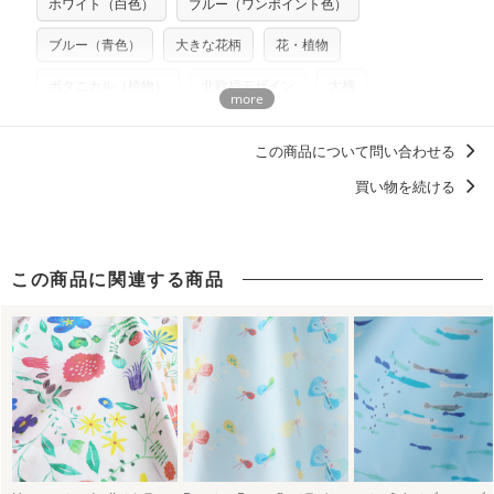
ホワイト（白色）
ブルー（ワンポイント色）
プリント布の仕様について
らべるキットに付属された型紙は商用利用できませんのでご
もっと詳しく見る
注意ください。型紙自体の転用・販売および型紙を使用して
ブルー（青色）
大きな花柄
花・植物
製作したものの販売も禁止とさせていただいております。
ボタニカル（植物）
北欧柄デザイン
大柄
商用利用についての詳細はこちら
柄の向き上下左右（総柄）
鶴崎亜紀子
花柄
この商品について問い合わせる
花柄 フラワープリント
ディティールに「惚れる。」デザイン
買い物を続ける
北欧柄
この商品に関連する商品