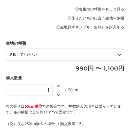
・パジャマなどの寝具
・ギャザーが多いワンピース
・シャツ、ワンピース、チュニック、イージーパンツなどの大人
・シャツなどの大人服
がないので、ボトムスやタックスカートに向いています。
当店のキャンバス生地は、11号帆布相当の厚みです。 丈夫で高い
服
◎
各生地の特徴をもっと見る
・スカート、甚平などの子ども服
もっと詳しく見る
耐久性があります。トートバッグ・ポーチ・ペンケースなどの布
もっと詳しく見る
・スカート、ワンピース、ブラウス、パンツなどの子ども服
・レッスンバッグ、上履き袋などの通園通学グッズ
小物、インテリア用品に向いています。
◎
作りたいものに合う生地を診断
・布団カバーなどの寝具
もっと詳しく見る
・トートバッグ
・甚平、浴衣など
・カーテン、エプロン、テーブルクロスなどの暮らしのアイテム
・トートバッグ
◎
生地見本サンプル（無料）を購入する
・パンツ、タックスカートなどのボトムス
・ポーチ、ペンケースなどの布小物
もっと詳しく見る
・インテリア用品
もっと詳しく見る
・工作用エプロン
生地の種類
もっと詳しく見る
990円 〜 1,100円
購入数量
× 50cm
布の長さは
50cm単位
での販売です。複数購入の場合は繋がっていま
す。布の横幅は全て約110cmで固定です。
（例）長さ250cm購入の場合 → 購入数量「5」