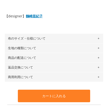
【designer】
鶴崎亜紀子
布のサイズ・仕様について
生地の種類について
布の長さは50cm単位での販売になります。
（例）150cm購入の場合 → 購入数量「3」、350cm購入の
商品の配送について
・現在、すべてのデザインのプリントに使用している生地は
場合 → 購入数量「7」
６種類です。素材は100％コットン（オックス）・100％コ
返品交換について
・ネコポスでの配送は、布は2mまで型紙は2個までとなりま
ットン（ダブルガーゼ）・100％コットン（ローン）・コッ
す（一部例外有り）それ以上の場合は、ネコポスを選択して
トンリネン（ビエラ織）・100％コットン（ツイル）・
商用利用について
・布はご注文後に注文数量のみをプリントするため、
購入後
も送料の表示が600円となり宅急便での配送となります。
100％コットン（キャンバス・11号帆布）です。
の返品および交換は承ることができません
。購入時には商品
・受注生産（印刷後発送）のため、通常2～3営業日での発送
◎
各生地の詳細を見る
・当サイトで販売している生地は、すべて商用利用可能で
や用尺をお間違えのないようお願いします。思っていた色味
となります。
◎
生地見本サンプル（無料）を購入する
す。ハンドメイドサイトなどでの販売用アイテムの製作にご
と違う、などの理由での返品は承れません。予めご了承くだ
※万が一、検品時に不備が見つかった場合は、4～5営業日後
カートに入れる
利用いただけます。「nunocoto fabric使用」といった記載
さい。
の発送となる場合がございます。
も不要です。（製品化した際に起こる全ての問題、クレーム
※土日祝は営業日に含まれません。