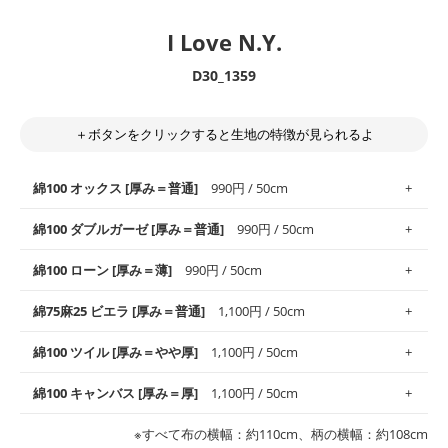
I Love N.Y.
D30_1359
＋ボタンをクリックすると生地の特徴が見られるよ
綿100 オックス [厚み＝普通]
990円 / 50cm
綿100 ダブルガーゼ [厚み＝普通]
990円 / 50cm
使いやすさNo.1！しなやかさと適度な張りを併せ持ち、通気性の
綿100 ローン [厚み＝薄]
990円 / 50cm
高さがオックス生地の特徴です。当サイトのオックス生地は、
や
や薄手
のものを使用しており、とても縫いやすいため、布小物全
柔らかくふんわりとした肌触りが特徴です。ベビー用品やハンカ
綿75麻25 ビエラ [厚み＝普通]
1,100円 / 50cm
般にお使いいただけます。
チなど直接肌に触れるアイテムに最適です。高い吸湿性・通気性
も備え、お手入れも簡単なのでオールシーズンで活躍してくれま
上質で薄手の平織りの生地です。軽やかさとなめらかな手触りの
綿100 ツイル [厚み＝やや厚]
1,100円 / 50cm
※レッスンバッグ、上履き袋などの通園通学グッズにはツイル生
す。
良さが魅力。透け感があるので、涼しげなトップスなどに最適で
地がオススメです。
す。
コットン75％リネン25％の当店のビエラ生地は、オックス生地よ
綿100 キャンバス [厚み＝厚]
1,100円 / 50cm
・スタイ、おくるみなどのベビーグッズ
りもふんわりとした柔らかい質感と適度な落ち感を感じられるの
・巾着袋、インテリア小物、2枚仕立てのバッグ、ポーチなどの
・マスク、ハンカチなどの布小物
・ハンカチ、夏マスク、スカーフなどの身に着ける小物
が特徴です。
布小物
綾織りの生地です。しっかりとした張りと厚みがありながらも柔
・ブラウス、チュニック、ワンピースなどの洋服
※すべて布の横幅：約110cm、柄の横幅：約108cm
・ブラウス、シャツ、チュニックなどのトップス
・布団カバーなどの寝具、カーテン
らかいのが特徴です。生地の厚みは中厚手です。1枚でも透け感