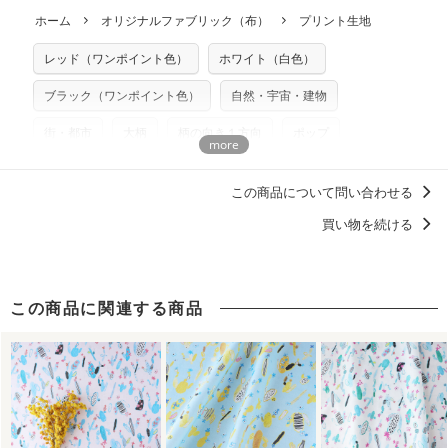
につきましては当店及びnunocoto fabricは一切の責任を負
返品・交換対象の基準について詳しくは
こちら
※配送日のご指定は承れません。出来上がり次第、順次発送
ホーム
オリジナルファブリック（布）
プリント生地
※カットを希望の方は備考欄に「50cmずつカット希望」など
いませんのでご了承ください）
いたします。
ご記載ください（50cm単位でのカットのみ）
※有料型紙（ホームソーイング型紙シリーズ）および柄がえ
レッド（ワンポイント色）
ホワイト（白色）
プリント布の仕様について
らべるキットに付属された型紙は商用利用できませんのでご
もっと詳しく見る
注意ください。型紙自体の転用・販売および型紙を使用して
ブラック（ワンポイント色）
自然・宇宙・建物
製作したものの販売も禁止とさせていただいております。
街・都市
大柄
柄の向き１方向
ポップ
商用利用についての詳細はこちら
鶴崎亜紀子
この商品について問い合わせる
買い物を続ける
この商品に関連する商品