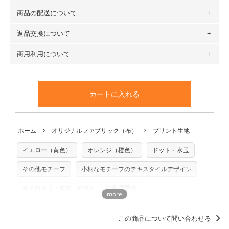
（例）150cm購入の場合 → 購入数量「3」、350cm購入の
商品の配送について
・現在、すべてのデザインのプリントに使用している生地は
場合 → 購入数量「7」
６種類です。素材は100％コットン（オックス）・100％コ
返品交換について
・ネコポスでの配送は、布は2mまで型紙は2個までとなりま
ットン（ダブルガーゼ）・100％コットン（ローン）・コッ
す（一部例外有り）それ以上の場合は、ネコポスを選択して
トンリネン（ビエラ織）・100％コットン（ツイル）・
商用利用について
・布はご注文後に注文数量のみをプリントするため、
購入後
も送料の表示が600円となり宅急便での配送となります。
100％コットン（キャンバス・11号帆布）です。
の返品および交換は承ることができません
。購入時には商品
・受注生産（印刷後発送）のため、通常2～3営業日での発送
◎
各生地の詳細を見る
・当サイトで販売している生地は、すべて商用利用可能で
や用尺をお間違えのないようお願いします。思っていた色味
となります。
◎
生地見本サンプル（無料）を購入する
す。ハンドメイドサイトなどでの販売用アイテムの製作にご
と違う、などの理由での返品は承れません。予めご了承くだ
※万が一、検品時に不備が見つかった場合は、4～5営業日後
カートに入れる
利用いただけます。「nunocoto fabric使用」といった記載
さい。
の発送となる場合がございます。
も不要です。（製品化した際に起こる全ての問題、クレーム
※土日祝は営業日に含まれません。
につきましては当店及びnunocoto fabricは一切の責任を負
返品・交換対象の基準について詳しくは
こちら
※配送日のご指定は承れません。出来上がり次第、順次発送
ホーム
オリジナルファブリック（布）
プリント生地
※カットを希望の方は備考欄に「50cmずつカット希望」など
いませんのでご了承ください）
いたします。
ご記載ください（50cm単位でのカットのみ）
※有料型紙（ホームソーイング型紙シリーズ）および柄がえ
イエロー（黄色）
オレンジ（橙色）
ドット・水玉
プリント布の仕様について
らべるキットに付属された型紙は商用利用できませんのでご
もっと詳しく見る
注意ください。型紙自体の転用・販売および型紙を使用して
その他モチーフ
小柄なモチーフのテキスタイルデザイン
製作したものの販売も禁止とさせていただいております。
柄の向き上下左右（総柄）
中澤季絵
商用利用についての詳細はこちら
この商品について問い合わせる