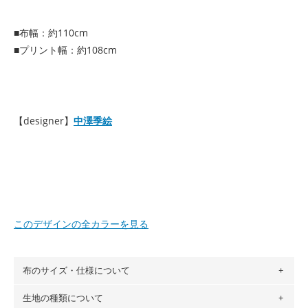
■布幅：約110cm
■プリント幅：約108cm
【designer】
中澤季絵
このデザインの全カラーを見る
布のサイズ・仕様について
生地の種類について
布の長さは50cm単位での販売になります。