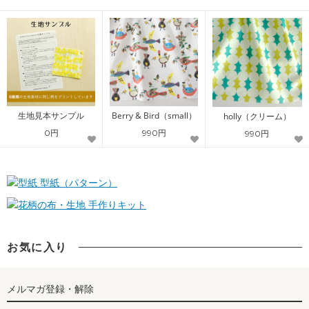
生地見本サンプル
Berry & Bird（small）
holly（クリーム）
0円
990円
990円
型紙（パターン）
手作りキット
お気に入り
メルマガ登録・解除