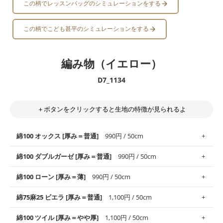
この柄でレッスンバッグのシミュレーションをする
この柄でこども甚平のシミュレーションをする
編み物（イエロー）
D7_1134
＋ボタンをクリックすると生地の特徴が見られるよ
綿100 オックス [厚み＝普通]
990円 / 50cm
綿100 ダブルガーゼ [厚み＝普通]
990円 / 50cm
使いやすさNo.1！しなやかさと適度な張りを併せ持ち、通気性の
綿100 ローン [厚み＝薄]
990円 / 50cm
高さがオックス生地の特徴です。当サイトのオックス生地は、
や
や薄手
のものを使用しており、とても縫いやすいため、布小物全
柔らかくふんわりとした肌触りが特徴です。ベビー用品やハンカ
綿75麻25 ビエラ [厚み＝普通]
1,100円 / 50cm
般にお使いいただけます。
チなど直接肌に触れるアイテムに最適です。高い吸湿性・通気性
も備え、お手入れも簡単なのでオールシーズンで活躍してくれま
上質で薄手の平織りの生地です。軽やかさとなめらかな手触りの
綿100 ツイル [厚み＝やや厚]
1,100円 / 50cm
※レッスンバッグ、上履き袋などの通園通学グッズにはツイル生
す。
良さが魅力。透け感があるので、涼しげなトップスなどに最適で