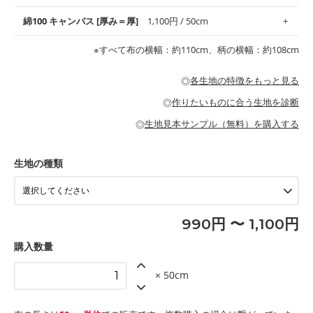
地がオススメです。
す。
コットン75％リネン25％の当店のビエラ生地は、オックス生地よ
綿100 キャンバス [厚み＝厚]
1,100円 / 50cm
・スタイ、おくるみなどのベビーグッズ
りもふんわりとした柔らかい質感と適度な落ち感を感じられるの
・巾着袋、インテリア小物、2枚仕立てのバッグ、ポーチなどの
・マスク、ハンカチなどの布小物
・ハンカチ、夏マスク、スカーフなどの身に着ける小物
が特徴です。
布小物
綾織りの生地です。しっかりとした張りと厚みがありながらも柔
・ブラウス、チュニック、ワンピースなどの洋服
※すべて布の横幅：約110cm、柄の横幅：約108cm
・ブラウス、シャツ、チュニックなどのトップス
・布団カバーなどの寝具、カーテン
らかいのが特徴です。生地の厚みは中厚手です。1枚でも透け感
・パジャマなどの寝具
・ギャザーが多いワンピース
・シャツ、ワンピース、チュニック、イージーパンツなどの大人
・シャツなどの大人服
がないので、ボトムスやタックスカートに向いています。
当店のキャンバス生地は、11号帆布相当の厚みです。 丈夫で高い
服
◎
各生地の特徴をもっと見る
・スカート、甚平などの子ども服
もっと詳しく見る
耐久性があります。トートバッグ・ポーチ・ペンケースなどの布
もっと詳しく見る
・スカート、ワンピース、ブラウス、パンツなどの子ども服
・レッスンバッグ、上履き袋などの通園通学グッズ
小物、インテリア用品に向いています。
◎
作りたいものに合う生地を診断
・布団カバーなどの寝具
もっと詳しく見る
・トートバッグ
・甚平、浴衣など
・カーテン、エプロン、テーブルクロスなどの暮らしのアイテム
・トートバッグ
◎
生地見本サンプル（無料）を購入する
・パンツ、タックスカートなどのボトムス
・ポーチ、ペンケースなどの布小物
もっと詳しく見る
・インテリア用品
もっと詳しく見る
・工作用エプロン
生地の種類
もっと詳しく見る
990円 〜 1,100円
購入数量
× 50cm