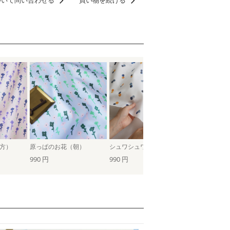
ついて問い合わせる
買い物を続ける
方）
原っぱのお花（朝）
シュワシュワ（ホワイト）
sea flower
990 円
990 円
990 円