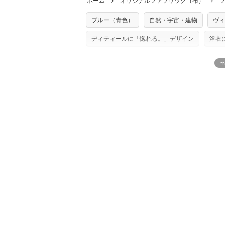
ホーム
オリジナルファブリック（布）
た記載も不要です。（製品化した際に起こ
返品・交換対象の基準について詳しくは
こ
※土日祝は営業日に含まれません。
店及びnunocoto fabricは一切の責
※配送日のご指定は承れません。出来上が
ブルー（青色）
自然・宇宙・建物
ヴィ
※カットを希望の方は備考欄に「50cmず
※有料型紙（ホームソーイング型紙シリー
単位でのカットのみ）
型紙は商用利用できませんのでご注意くだ
ディティールに「惚れる。」デザイン
浴衣
プリント布の仕様について
使用して製作したものの販売も禁止とさせ
もっと詳しく見
商用利用についての詳細はこちら