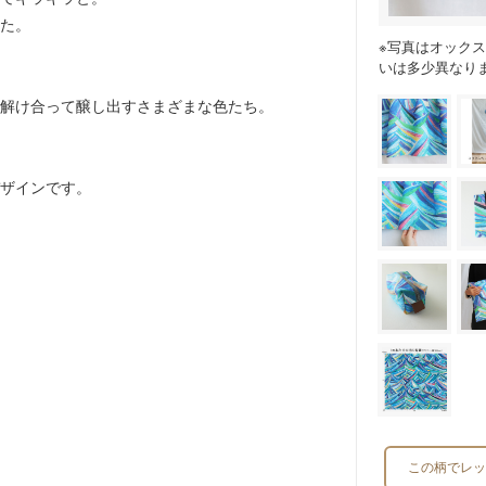
た。
※写真はオック
いは多少異なり
解け合って醸し出すさまざまな色たち。
ザインです。
この柄でレッ