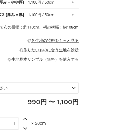
 [厚み＝やや厚]
1,100円 / 50cm
ッグ、上履き袋などの通園通学グッズには
躍してくれます。
が魅力。透け感があるので、涼しげなトッ
オススメです。
適です。
リネン25％の当店のビエラ生地は、オック
バス [厚み＝厚]
1,100円 / 50cm
くるみなどのベビーグッズ
ふんわりとした柔らかい質感と適度な落ち
ンテリア小物、2枚仕立てのバッグ、ポーチ
ンカチなどの布小物
夏マスク、スカーフなどの身に着ける小物
るのが特徴です。
です。しっかりとした張りと厚みがありな
チュニック、ワンピースなどの洋服
て布の横幅：約110cm、柄の横幅：約108cm
シャツ、チュニックなどのトップス
などの寝具、カーテン
いのが特徴です。生地の厚みは中厚手で
どの寝具
多いワンピース
ンピース、チュニック、イージーパンツな
の大人服
透け感がないので、ボトムスやタックスカー
ス生地は、11号帆布相当の厚みです。 丈
◎
各生地の特徴をもっと見る
甚平などの子ども服
ます。
見る
性があります。トートバッグ・ポーチ・ペ
見る
ワンピース、ブラウス、パンツなどの子ど
の布小物、インテリア用品に向いていま
◎
作りたいものに合う生地を診断
見る
ッグ、上履き袋などの通園通学グッズ
などの寝具
グ
◎
生地見本サンプル（無料）を購入する
など
エプロン、テーブルクロスなどの暮らしの
グ
ンケースなどの布小物
見る
ックスカートなどのボトムス
用品
ロン
見る
見る
990円 〜 1,100円
× 50cm