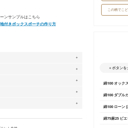
この柄でこど
ーンサンプルはこちら
地付きボックスポーチの作り方
＋ボタンを
。
」、350cm購入の場合 → 購入数量「7」
用している生地は６種類です。素材は
綿100 オック
ットン（ダブルガーゼ）・100％コットン（ロ
は2個までとなります（一部例外有り）それ
0％コットン（ツイル）・100％コットン
綿100 ダブル
の表示が600円となり宅急便での配送とな
使いやすさNo
するため、
購入後の返品および交換は承る
綿100 ローン 
通気性の高さ
をお間違えのないようお願いします。思っ
～3営業日での発送となります。
ックス生地は
商用利用可能です。ハンドメイドサイトな
柔らかくふん
承れません。予めご了承ください。
綿75麻25 ビエ
は、4～5営業日後の発送となる場合がござ
縫いやすいた
やハンカチな
す。「nunocoto fabric使用」といっ
い吸湿性・通
上質で薄手の