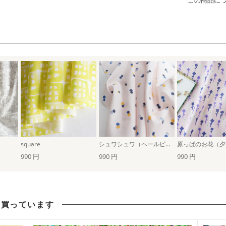
この商品に
square
シュワシュワ（ペールピンク）
原っぱのお花（夕
990 円
990 円
990 円
も買っています