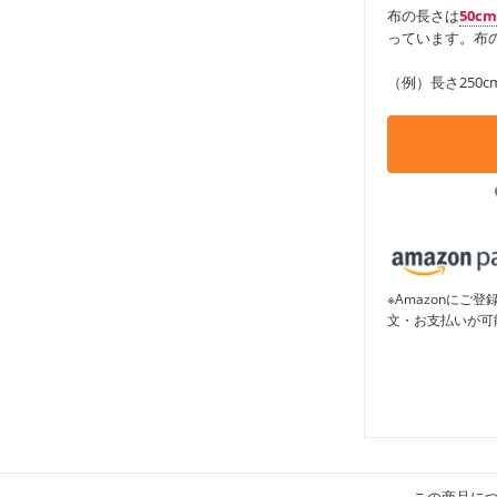
布の長さは
50c
っています。布の
（例）長さ250c
※Amazonに
文・お支払いが可