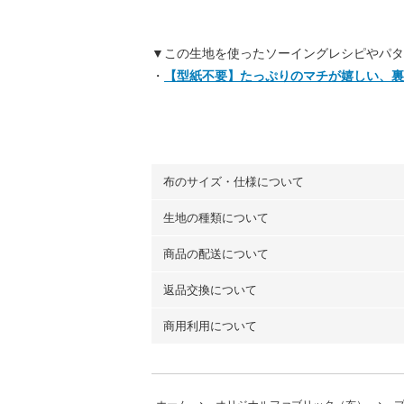
▼この生地を使ったソーイングレシピやパタ
・
【型紙不要】たっぷりのマチが嬉しい、裏
布のサイズ・仕様について
生地の種類について
布の長さは50cm単位での販売になります
（例）150cm購入の場合 → 購入数量「3
商品の配送について
・現在、すべてのデザインのプリントに使
100％コットン（オックス）・100％コ
返品交換について
・ネコポスでの配送は、布は2mまで型紙
ーン）・コットンリネン（ビエラ織）・10
以上の場合は、ネコポスを選択しても送料
（キャンバス・11号帆布）です。
商用利用について
・布はご注文後に注文数量のみをプリント
ります。
◎
各生地の詳細を見る
ことができません
。購入時には商品や用尺
・受注生産（印刷後発送）のため、通常2
◎
生地見本サンプル（無料）を購入する
・当サイトで販売している生地は、すべて
ていた色味と違う、などの理由での返品は
※万が一、検品時に不備が見つかった場合
どでの販売用アイテムの製作にご利用いただけま
います。