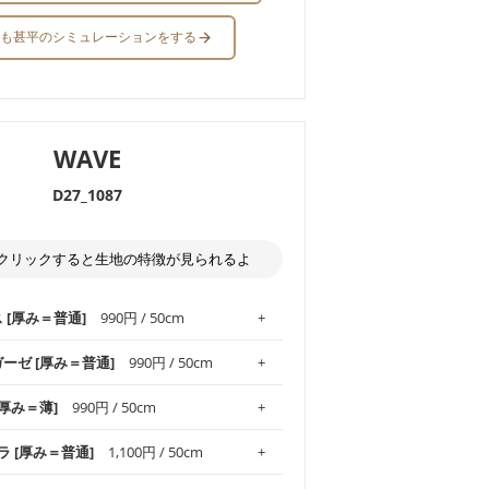
も甚平のシミュレーションをする
WAVE
D27_1087
クリックすると生地の特徴が見られるよ
ス [厚み＝普通]
990円 / 50cm
ガーゼ [厚み＝普通]
990円 / 50cm
.1！しなやかさと適度な張りを併せ持ち、
[厚み＝薄]
990円 / 50cm
がオックス生地の特徴です。当サイトのオ
、
やや薄手
のものを使用しており、とても
わりとした肌触りが特徴です。ベビー用品
ラ [厚み＝普通]
1,100円 / 50cm
め、布小物全般にお使いいただけます。
ど直接肌に触れるアイテムに最適です。高
気性も備え、お手入れも簡単なのでオール
平織りの生地です。軽やかさとなめらかな