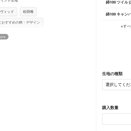
プリント生地
る全ての問題、クレームにつきましては当
ちら
綿100 ツイル
※レッスンバ
シーズンで活
手触りの良さ
任を負いませんのでご了承ください）
ツイル生地が
り次第、順次発送いたします。
プスなどに最
ヴィッド
松田唯
コットン75％
つカット希望」などご記載ください（50cm
ズ）および柄がえらべるキットに付属された
綿100 キャン
・スタイ、お
ス生地よりも
・巾着袋、イ
・マスク、ハ
さい。型紙自体の転用・販売および型紙を
・ハンカチ、
感を感じられ
におすすめの柄・デザイン
などの布小物
綾織りの生地
・ブラウス、
※すべ
・ブラウス、
ていただいております。
る
・布団カバー
がらも柔らか
・パジャマな
・ギャザーが
・シャツ、ワ
・シャツなど
す。1枚でも
当店のキャンバ
どの大人服
・スカート、
トに向いてい
もっと詳しく
夫で高い耐久
もっと詳しく
・スカート、
ンケースなど
も服
もっと詳しく
・レッスンバ
す。
・布団カバー
・トートバッ
・甚平、浴衣
・カーテン、
・トートバッ
アイテム
・ポーチ、ペ
もっと詳しく
・パンツ、タ
・インテリア
生地の種類
・工作用エプ
もっと詳しく
もっと詳しく
購入数量