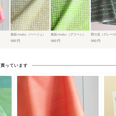
無垢-muku-（ベージュ）
無垢-muku-（グリーン）
野の花（グレー/
990 円
990 円
990 円
も買っています