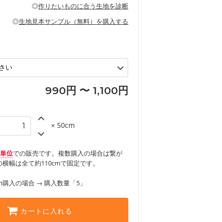
の布小物、インテリア用品に向いていま
◎
作りたいものに合う生地を診断
見る
ッグ、上履き袋などの通園通学グッズ
などの寝具
グ
◎
生地見本サンプル（無料）を購入する
など
エプロン、テーブルクロスなどの暮らしの
グ
ンケースなどの布小物
見る
ックスカートなどのボトムス
用品
ロン
見る
見る
990円 〜 1,100円
× 50cm
m単位
での販売です。複数購入の場合は繋が
横幅は全て約110cmで固定です。
m購入の場合 → 購入数量「5」
カートに入れる