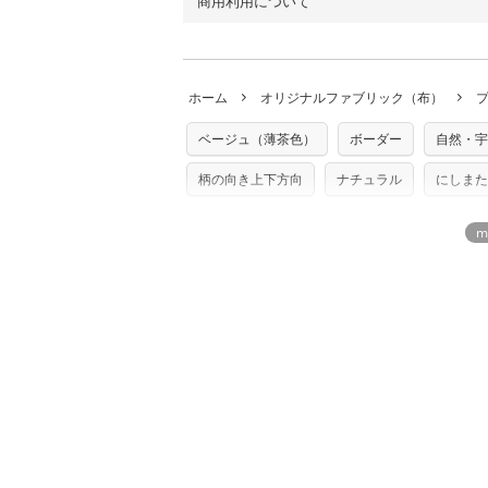
商用利用について
・布はご注文後に注文数量のみをプリント
ります。
◎
各生地の詳細を見る
ことができません
。購入時には商品や用尺
・受注生産（印刷後発送）のため、通常2
◎
生地見本サンプル（無料）を購入する
・当サイトで販売している生地は、すべて
ていた色味と違う、などの理由での返品は
※万が一、検品時に不備が見つかった場合
どでの販売用アイテムの製作にご利用いただけま
います。
ホーム
オリジナルファブリック（布）
た記載も不要です。（製品化した際に起こ
返品・交換対象の基準について詳しくは
こ
※土日祝は営業日に含まれません。
店及びnunocoto fabricは一切の責
※配送日のご指定は承れません。出来上が
ベージュ（薄茶色）
ボーダー
自然・宇
※カットを希望の方は備考欄に「50cmず
※有料型紙（ホームソーイング型紙シリー
単位でのカットのみ）
型紙は商用利用できませんのでご注意くだ
柄の向き上下方向
ナチュラル
にしまた
プリント布の仕様について
使用して製作したものの販売も禁止とさせ
もっと詳しく見
商用利用についての詳細はこちら