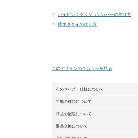
パイピングクッションカバーの作り方
蝶ネクタイの作り方
このデザインの全カラーを見る
布のサイズ・仕様について
生地の種類について
布の長さは50cm単位での販売になります
（例）150cm購入の場合 → 購入数量「3
商品の配送について
・現在、すべてのデザインのプリントに使
100％コットン（オックス）・100％コ
返品交換について
・ネコポスでの配送は、布は2mまで型紙
ーン）・コットンリネン（ビエラ織）・10
以上の場合は、ネコポスを選択しても送料
（キャンバス・11号帆布）です。