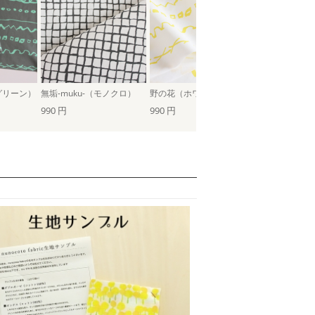
グリーン）
無垢-muku-（モノクロ）
野の花（ホワイト/イエロー）
990 円
990 円
990 円