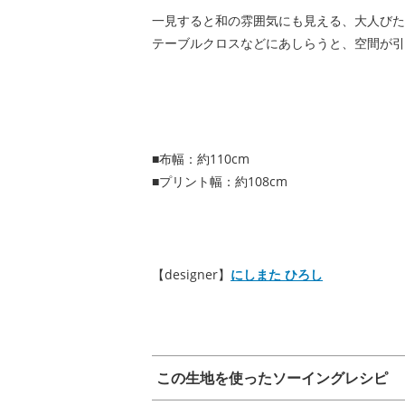
一見すると和の雰囲気にも見える、大人びた
テーブルクロスなどにあしらうと、空間が引
■布幅：約110cm
■プリント幅：約108cm
【designer】
にしまた ひろし
この生地を使ったソーイングレシピ