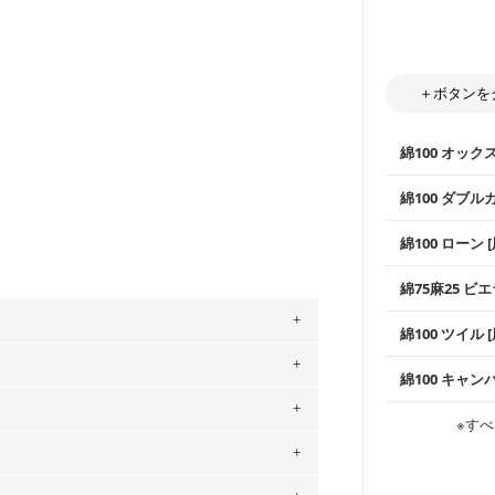
＋ボタンを
綿100 オック
綿100 ダブル
使いやすさNo
綿100 ローン 
通気性の高さ
ックス生地は
柔らかくふん
綿75麻25 ビエ
縫いやすいた
やハンカチな
い吸湿性・通
上質で薄手の
綿100 ツイル
※レッスンバ
シーズンで活
手触りの良さ
ツイル生地が
プスなどに最
。
コットン75％
綿100 キャン
・スタイ、お
ス生地よりも
」、350cm購入の場合 → 購入数量「7」
・巾着袋、イ
・マスク、ハ
・ハンカチ、
感を感じられ
用している生地は６種類です。素材は
などの布小物
綾織りの生地
・ブラウス、
※すべ
・ブラウス、
・布団カバー
がらも柔らか
ットン（ダブルガーゼ）・100％コットン（ロ
・パジャマな
・ギャザーが
・シャツ、ワ
・シャツなど
す。1枚でも
は2個までとなります（一部例外有り）それ
0％コットン（ツイル）・100％コットン
当店のキャンバ
どの大人服
・スカート、
トに向いてい
もっと詳しく
の表示が600円となり宅急便での配送とな
夫で高い耐久
もっと詳しく
・スカート、