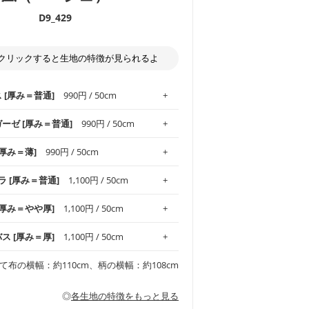
D9_429
クリックすると生地の特徴が見られるよ
ス [厚み＝普通]
990円 / 50cm
ガーゼ [厚み＝普通]
990円 / 50cm
.1！しなやかさと適度な張りを併せ持ち、
[厚み＝薄]
990円 / 50cm
がオックス生地の特徴です。当サイトのオ
、
やや薄手
のものを使用しており、とても
わりとした肌触りが特徴です。ベビー用品
ラ [厚み＝普通]
1,100円 / 50cm
め、布小物全般にお使いいただけます。
ど直接肌に触れるアイテムに最適です。高
気性も備え、お手入れも簡単なのでオール
平織りの生地です。軽やかさとなめらかな
 [厚み＝やや厚]
1,100円 / 50cm
ッグ、上履き袋などの通園通学グッズには
躍してくれます。
が魅力。透け感があるので、涼しげなトッ
オススメです。
適です。
リネン25％の当店のビエラ生地は、オック
バス [厚み＝厚]
1,100円 / 50cm
くるみなどのベビーグッズ
ふんわりとした柔らかい質感と適度な落ち
ンテリア小物、2枚仕立てのバッグ、ポーチ
ンカチなどの布小物
夏マスク、スカーフなどの身に着ける小物
るのが特徴です。
です。しっかりとした張りと厚みがありな
チュニック、ワンピースなどの洋服
て布の横幅：約110cm、柄の横幅：約108cm
シャツ、チュニックなどのトップス
などの寝具、カーテン
いのが特徴です。生地の厚みは中厚手で
どの寝具
多いワンピース
ンピース、チュニック、イージーパンツな
の大人服
透け感がないので、ボトムスやタックスカー
ス生地は、11号帆布相当の厚みです。 丈
◎
各生地の特徴をもっと見る
甚平などの子ども服
ます。
見る
性があります。トートバッグ・ポーチ・ペ
見る
ワンピース、ブラウス、パンツなどの子ど