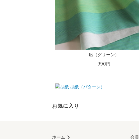
凪（グリーン）
990円
型紙（パターン）
お気に入り
ホーム
会員