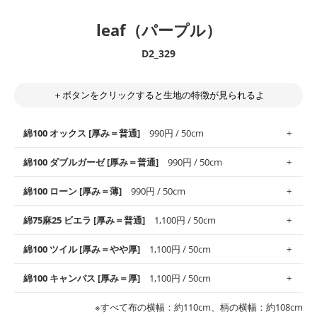
leaf（パープル）
D2_329
＋ボタンをクリックすると生地の特徴が見られるよ
綿100 オックス [厚み＝普通]
990円 / 50cm
綿100 ダブルガーゼ [厚み＝普通]
990円 / 50cm
使いやすさNo.1！しなやかさと適度な張りを併せ持ち、通気性の
綿100 ローン [厚み＝薄]
990円 / 50cm
高さがオックス生地の特徴です。当サイトのオックス生地は、
や
や薄手
のものを使用しており、とても縫いやすいため、布小物全
柔らかくふんわりとした肌触りが特徴です。ベビー用品やハンカ
綿75麻25 ビエラ [厚み＝普通]
1,100円 / 50cm
般にお使いいただけます。
チなど直接肌に触れるアイテムに最適です。高い吸湿性・通気性
も備え、お手入れも簡単なのでオールシーズンで活躍してくれま
上質で薄手の平織りの生地です。軽やかさとなめらかな手触りの
綿100 ツイル [厚み＝やや厚]
1,100円 / 50cm
※レッスンバッグ、上履き袋などの通園通学グッズにはツイル生
す。
良さが魅力。透け感があるので、涼しげなトップスなどに最適で
地がオススメです。
す。
コットン75％リネン25％の当店のビエラ生地は、オックス生地よ
綿100 キャンバス [厚み＝厚]
1,100円 / 50cm
・スタイ、おくるみなどのベビーグッズ
りもふんわりとした柔らかい質感と適度な落ち感を感じられるの
・巾着袋、インテリア小物、2枚仕立てのバッグ、ポーチなどの
・マスク、ハンカチなどの布小物
・ハンカチ、夏マスク、スカーフなどの身に着ける小物
が特徴です。
布小物
綾織りの生地です。しっかりとした張りと厚みがありながらも柔
・ブラウス、チュニック、ワンピースなどの洋服
※すべて布の横幅：約110cm、柄の横幅：約108cm
・ブラウス、シャツ、チュニックなどのトップス
・布団カバーなどの寝具、カーテン
らかいのが特徴です。生地の厚みは中厚手です。1枚でも透け感