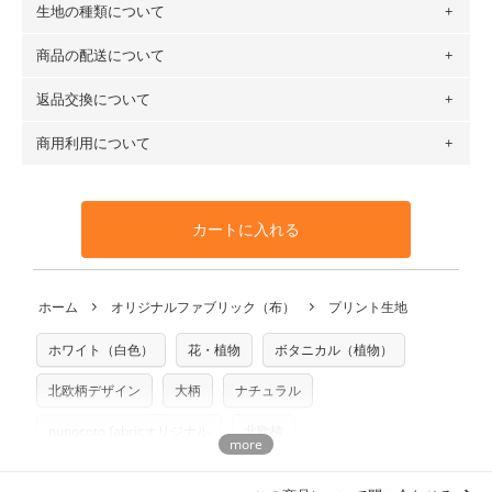
生地の種類について
布の長さは50cm単位での販売になります。
（例）150cm購入の場合 → 購入数量「3」、350cm購入の
商品の配送について
・現在、すべてのデザインのプリントに使用している生地は
場合 → 購入数量「7」
６種類です。素材は100％コットン（オックス）・100％コ
返品交換について
・ネコポスでの配送は、布は2mまで型紙は2個までとなりま
ットン（ダブルガーゼ）・100％コットン（ローン）・コッ
す（一部例外有り）それ以上の場合は、ネコポスを選択して
トンリネン（ビエラ織）・100％コットン（ツイル）・
商用利用について
・布はご注文後に注文数量のみをプリントするため、
購入後
も送料の表示が600円となり宅急便での配送となります。
100％コットン（キャンバス・11号帆布）です。
の返品および交換は承ることができません
。購入時には商品
・受注生産（印刷後発送）のため、通常2～3営業日での発送
◎
各生地の詳細を見る
・当サイトで販売している生地は、すべて商用利用可能で
や用尺をお間違えのないようお願いします。思っていた色味
となります。
◎
生地見本サンプル（無料）を購入する
す。ハンドメイドサイトなどでの販売用アイテムの製作にご
と違う、などの理由での返品は承れません。予めご了承くだ
※万が一、検品時に不備が見つかった場合は、4～5営業日後
カートに入れる
利用いただけます。「nunocoto fabric使用」といった記載
さい。
の発送となる場合がございます。
も不要です。（製品化した際に起こる全ての問題、クレーム
※土日祝は営業日に含まれません。
につきましては当店及びnunocoto fabricは一切の責任を負
返品・交換対象の基準について詳しくは
こちら
※配送日のご指定は承れません。出来上がり次第、順次発送
ホーム
オリジナルファブリック（布）
プリント生地
※カットを希望の方は備考欄に「50cmずつカット希望」など
いませんのでご了承ください）
いたします。
ご記載ください（50cm単位でのカットのみ）
※有料型紙（ホームソーイング型紙シリーズ）および柄がえ
ホワイト（白色）
花・植物
ボタニカル（植物）
プリント布の仕様について
らべるキットに付属された型紙は商用利用できませんのでご
もっと詳しく見る
注意ください。型紙自体の転用・販売および型紙を使用して
北欧柄デザイン
大柄
ナチュラル
製作したものの販売も禁止とさせていただいております。
nunocoto fabricオリジナル
北欧柄
商用利用についての詳細はこちら