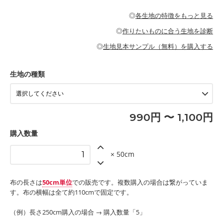
・パジャマなどの寝具
・ギャザーが多いワンピース
・シャツ、ワンピース、チュニック、イージーパンツなどの大人
・シャツなどの大人服
がないので、ボトムスやタックスカートに向いています。
当店のキャンバス生地は、11号帆布相当の厚みです。 丈夫で高い
服
◎
各生地の特徴をもっと見る
・スカート、甚平などの子ども服
もっと詳しく見る
耐久性があります。トートバッグ・ポーチ・ペンケースなどの布
もっと詳しく見る
・スカート、ワンピース、ブラウス、パンツなどの子ども服
・レッスンバッグ、上履き袋などの通園通学グッズ
小物、インテリア用品に向いています。
◎
作りたいものに合う生地を診断
・布団カバーなどの寝具
もっと詳しく見る
・トートバッグ
・甚平、浴衣など
・カーテン、エプロン、テーブルクロスなどの暮らしのアイテム
・トートバッグ
◎
生地見本サンプル（無料）を購入する
・パンツ、タックスカートなどのボトムス
・ポーチ、ペンケースなどの布小物
もっと詳しく見る
・インテリア用品
もっと詳しく見る
・工作用エプロン
生地の種類
もっと詳しく見る
990円 〜 1,100円
購入数量
× 50cm
布の長さは
50cm単位
での販売です。複数購入の場合は繋がっていま
す。布の横幅は全て約110cmで固定です。
（例）長さ250cm購入の場合 → 購入数量「5」