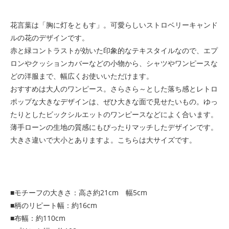
花言葉は「胸に灯をともす」。可愛らしいストロベリーキャンド
ルの花のデザインです。
赤と緑コントラストが効いた印象的なテキスタイルなので、エプ
ロンやクッションカバーなどの小物から、シャツやワンピースな
どの洋服まで、幅広くお使いいただけます。
おすすめは大人のワンピース。さらさら～とした落ち感とレトロ
ポップな大きなデザインは、ぜひ大きな面で見せたいもの。ゆっ
たりとしたビックシルエットのワンピースなどによく合います。
薄手ローンの生地の質感にもぴったりマッチしたデザインです。
大きさ違いで大小とありますよ。こちらは大サイズです。
■モチーフの大きさ：高さ約21cm 幅5cm
■柄のリピート幅：約16cm
■布幅：約110cm