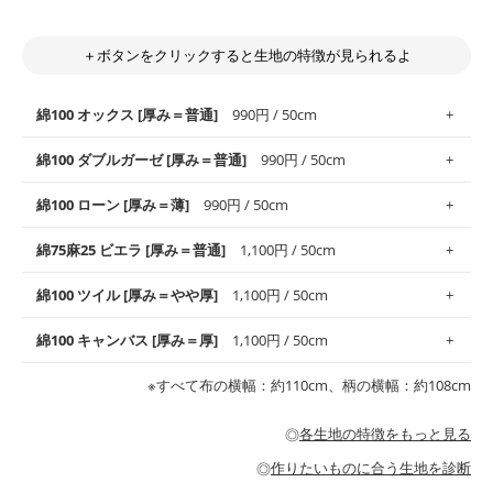
＋ボタンをクリックすると生地の特徴が見られるよ
綿100 オックス [厚み＝普通]
990円 / 50cm
綿100 ダブルガーゼ [厚み＝普通]
990円 / 50cm
使いやすさNo.1！しなやかさと適度な張りを併せ持ち、通気性の
綿100 ローン [厚み＝薄]
990円 / 50cm
高さがオックス生地の特徴です。当サイトのオックス生地は、
や
や薄手
のものを使用しており、とても縫いやすいため、布小物全
柔らかくふんわりとした肌触りが特徴です。ベビー用品やハンカ
綿75麻25 ビエラ [厚み＝普通]
1,100円 / 50cm
般にお使いいただけます。
チなど直接肌に触れるアイテムに最適です。高い吸湿性・通気性
も備え、お手入れも簡単なのでオールシーズンで活躍してくれま
上質で薄手の平織りの生地です。軽やかさとなめらかな手触りの
綿100 ツイル [厚み＝やや厚]
1,100円 / 50cm
※レッスンバッグ、上履き袋などの通園通学グッズにはツイル生
す。
良さが魅力。透け感があるので、涼しげなトップスなどに最適で
地がオススメです。
す。
コットン75％リネン25％の当店のビエラ生地は、オックス生地よ
綿100 キャンバス [厚み＝厚]
1,100円 / 50cm
・スタイ、おくるみなどのベビーグッズ
りもふんわりとした柔らかい質感と適度な落ち感を感じられるの
・巾着袋、インテリア小物、2枚仕立てのバッグ、ポーチなどの
・マスク、ハンカチなどの布小物
・ハンカチ、夏マスク、スカーフなどの身に着ける小物
が特徴です。
布小物
綾織りの生地です。しっかりとした張りと厚みがありながらも柔
・ブラウス、チュニック、ワンピースなどの洋服
※すべて布の横幅：約110cm、柄の横幅：約108cm
・ブラウス、シャツ、チュニックなどのトップス
・布団カバーなどの寝具、カーテン
らかいのが特徴です。生地の厚みは中厚手です。1枚でも透け感
・パジャマなどの寝具
・ギャザーが多いワンピース
・シャツ、ワンピース、チュニック、イージーパンツなどの大人
・シャツなどの大人服
がないので、ボトムスやタックスカートに向いています。
当店のキャンバス生地は、11号帆布相当の厚みです。 丈夫で高い
服
◎
各生地の特徴をもっと見る
・スカート、甚平などの子ども服
もっと詳しく見る
耐久性があります。トートバッグ・ポーチ・ペンケースなどの布
もっと詳しく見る
・スカート、ワンピース、ブラウス、パンツなどの子ども服
・レッスンバッグ、上履き袋などの通園通学グッズ
小物、インテリア用品に向いています。
◎
作りたいものに合う生地を診断
・布団カバーなどの寝具
もっと詳しく見る
・トートバッグ
・甚平、浴衣など