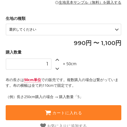
・カーテン、エプロン、テーブルクロスなどの暮らしのアイテム
・トートバッグ
◎
生地見本サンプル（無料）を購入する
・パンツ、タックスカートなどのボトムス
・ポーチ、ペンケースなどの布小物
もっと詳しく見る
・インテリア用品
もっと詳しく見る
・工作用エプロン
生地の種類
もっと詳しく見る
990円 〜 1,100円
購入数量
× 50cm
布の長さは
50cm単位
での販売です。複数購入の場合は繋がっていま
す。布の横幅は全て約110cmで固定です。
（例）長さ250cm購入の場合 → 購入数量「5」
カートに入れる
お気に入りに追加する