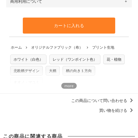
商用利用について
・布はご注文後に注文数量のみをプリントするため、
購入後
も送料の表示が600円となり宅急便での配送となります。
100％コットン（キャンバス・11号帆布）です。
の返品および交換は承ることができません
。購入時には商品
・受注生産（印刷後発送）のため、通常2～3営業日での発送
◎
各生地の詳細を見る
・当サイトで販売している生地は、すべて商用利用可能で
や用尺をお間違えのないようお願いします。思っていた色味
となります。
◎
生地見本サンプル（無料）を購入する
す。ハンドメイドサイトなどでの販売用アイテムの製作にご
と違う、などの理由での返品は承れません。予めご了承くだ
※万が一、検品時に不備が見つかった場合は、4～5営業日後
カートに入れる
利用いただけます。「nunocoto fabric使用」といった記載
さい。
の発送となる場合がございます。
も不要です。（製品化した際に起こる全ての問題、クレーム
※土日祝は営業日に含まれません。
につきましては当店及びnunocoto fabricは一切の責任を負
返品・交換対象の基準について詳しくは
こちら
※配送日のご指定は承れません。出来上がり次第、順次発送
ホーム
オリジナルファブリック（布）
プリント生地
※カットを希望の方は備考欄に「50cmずつカット希望」など
いませんのでご了承ください）
いたします。
ご記載ください（50cm単位でのカットのみ）
※有料型紙（ホームソーイング型紙シリーズ）および柄がえ
ホワイト（白色）
レッド（ワンポイント色）
花・植物
プリント布の仕様について
らべるキットに付属された型紙は商用利用できませんのでご
もっと詳しく見る
注意ください。型紙自体の転用・販売および型紙を使用して
北欧柄デザイン
大柄
柄の向き１方向
製作したものの販売も禁止とさせていただいております。
オオノ・マユミ
商用利用についての詳細はこちら
この商品について問い合わせる
買い物を続ける
この商品に関連する商品