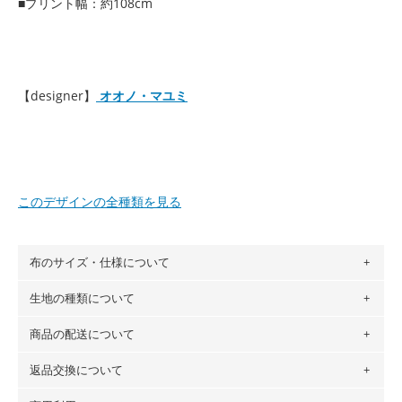
■プリント幅：約108cm
【designer】
オオノ・マユミ
このデザインの全種類を見る
布のサイズ・仕様について
生地の種類について
布の長さは50cm単位での販売になります。
（例）150cm購入の場合 → 購入数量「3」、350cm購入の
商品の配送について
・現在、すべてのデザインのプリントに使用している生地は
場合 → 購入数量「7」
６種類です。素材は100％コットン（オックス）・100％コ
返品交換について
・ネコポスでの配送は、布は2mまで型紙は2個までとなりま
ットン（ダブルガーゼ）・100％コットン（ローン）・コッ
す（一部例外有り）それ以上の場合は、ネコポスを選択して
トンリネン（ビエラ織）・100％コットン（ツイル）・