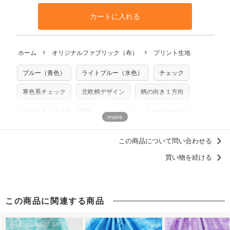
や用尺をお間違えのないようお願いします。思っていた色味
となります。
◎
生地見本サンプル（無料）を購入する
す。ハンドメイドサイトなどでの販売用アイテムの製作にご
と違う、などの理由での返品は承れません。予めご了承くだ
※万が一、検品時に不備が見つかった場合は、4～5営業日後
カートに入れる
利用いただけます。「nunocoto fabric使用」といった記載
さい。
の発送となる場合がございます。
も不要です。（製品化した際に起こる全ての問題、クレーム
※土日祝は営業日に含まれません。
につきましては当店及びnunocoto fabricは一切の責任を負
返品・交換対象の基準について詳しくは
こちら
※配送日のご指定は承れません。出来上がり次第、順次発送
ホーム
オリジナルファブリック（布）
プリント生地
※カットを希望の方は備考欄に「50cmずつカット希望」など
いませんのでご了承ください）
いたします。
ご記載ください（50cm単位でのカットのみ）
※有料型紙（ホームソーイング型紙シリーズ）および柄がえ
ブルー（青色）
ライトブルー（水色）
チェック
プリント布の仕様について
らべるキットに付属された型紙は商用利用できませんのでご
もっと詳しく見る
注意ください。型紙自体の転用・販売および型紙を使用して
寒色系チェック
北欧柄デザイン
柄の向き１方向
製作したものの販売も禁止とさせていただいております。
柄の向き上下左右（総柄）
クール
Kayo Aoyama
商用利用についての詳細はこちら
永遠に推せる！チェック柄・ストライプ柄
この商品について問い合わせる
浴衣におすすめの柄・デザイン
買い物を続ける
この商品に関連する商品