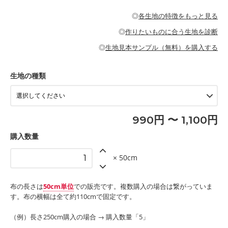
・パジャマなどの寝具
・ギャザーが多いワンピース
・シャツ、ワンピース、チュニック、イージーパンツなどの大人
・シャツなどの大人服
がないので、ボトムスやタックスカートに向いています。
当店のキャンバス生地は、11号帆布相当の厚みです。 丈夫で高い
服
◎
各生地の特徴をもっと見る
・スカート、甚平などの子ども服
もっと詳しく見る
耐久性があります。トートバッグ・ポーチ・ペンケースなどの布
もっと詳しく見る
・スカート、ワンピース、ブラウス、パンツなどの子ども服
・レッスンバッグ、上履き袋などの通園通学グッズ
小物、インテリア用品に向いています。
◎
作りたいものに合う生地を診断
・布団カバーなどの寝具
もっと詳しく見る
・トートバッグ
・甚平、浴衣など
・カーテン、エプロン、テーブルクロスなどの暮らしのアイテム
・トートバッグ
◎
生地見本サンプル（無料）を購入する
・パンツ、タックスカートなどのボトムス
・ポーチ、ペンケースなどの布小物
もっと詳しく見る
・インテリア用品
もっと詳しく見る
・工作用エプロン
生地の種類
もっと詳しく見る
990円 〜 1,100円
購入数量
× 50cm
布の長さは
50cm単位
での販売です。複数購入の場合は繋がっていま
す。布の横幅は全て約110cmで固定です。
（例）長さ250cm購入の場合 → 購入数量「5」