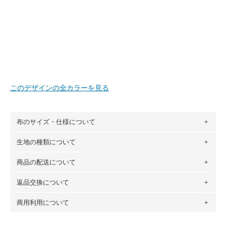
このデザインの全カラーを見る
布のサイズ・仕様について
生地の種類について
布の長さは50cm単位での販売になります。
（例）150cm購入の場合 → 購入数量「3」、350cm購入の
商品の配送について
・現在、すべてのデザインのプリントに使用している生地は
場合 → 購入数量「7」
６種類です。素材は100％コットン（オックス）・100％コ
返品交換について
・ネコポスでの配送は、布は2mまで型紙は2個までとなりま
ットン（ダブルガーゼ）・100％コットン（ローン）・コッ
す（一部例外有り）それ以上の場合は、ネコポスを選択して
トンリネン（ビエラ織）・100％コットン（ツイル）・
商用利用について
・布はご注文後に注文数量のみをプリントするため、
購入後
も送料の表示が600円となり宅急便での配送となります。
100％コットン（キャンバス・11号帆布）です。
の返品および交換は承ることができません
。購入時には商品
・受注生産（印刷後発送）のため、通常2～3営業日での発送
◎
各生地の詳細を見る
・当サイトで販売している生地は、すべて商用利用可能で