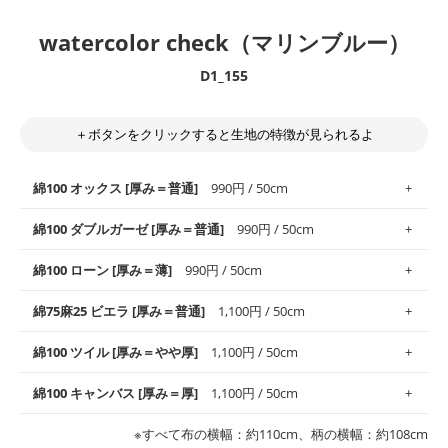
watercolor check（マリンブルー）
D1_155
＋ボタンをクリックすると生地の特徴が見られるよ
綿100 オックス [厚み＝普通]
990円 / 50cm
綿100 ダブルガーゼ [厚み＝普通]
990円 / 50cm
使いやすさNo.1！しなやかさと適度な張りを併せ持ち、通気性の
綿100 ローン [厚み＝薄]
990円 / 50cm
高さがオックス生地の特徴です。当サイトのオックス生地は、
や
や薄手
のものを使用しており、とても縫いやすいため、布小物全
柔らかくふんわりとした肌触りが特徴です。ベビー用品やハンカ
綿75麻25 ビエラ [厚み＝普通]
1,100円 / 50cm
般にお使いいただけます。
チなど直接肌に触れるアイテムに最適です。高い吸湿性・通気性
も備え、お手入れも簡単なのでオールシーズンで活躍してくれま
上質で薄手の平織りの生地です。軽やかさとなめらかな手触りの
綿100 ツイル [厚み＝やや厚]
1,100円 / 50cm
※レッスンバッグ、上履き袋などの通園通学グッズにはツイル生
す。
良さが魅力。透け感があるので、涼しげなトップスなどに最適で
地がオススメです。
す。
コットン75％リネン25％の当店のビエラ生地は、オックス生地よ
綿100 キャンバス [厚み＝厚]
1,100円 / 50cm
・スタイ、おくるみなどのベビーグッズ
りもふんわりとした柔らかい質感と適度な落ち感を感じられるの
・巾着袋、インテリア小物、2枚仕立てのバッグ、ポーチなどの
・マスク、ハンカチなどの布小物
・ハンカチ、夏マスク、スカーフなどの身に着ける小物
が特徴です。
布小物
綾織りの生地です。しっかりとした張りと厚みがありながらも柔
・ブラウス、チュニック、ワンピースなどの洋服
※すべて布の横幅：約110cm、柄の横幅：約108cm
・ブラウス、シャツ、チュニックなどのトップス
・布団カバーなどの寝具、カーテン
らかいのが特徴です。生地の厚みは中厚手です。1枚でも透け感