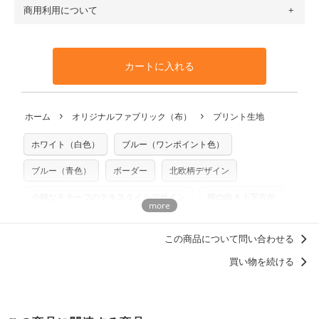
す（一部例外有り）それ以上の場合は、ネコポスを選択して
トンリネン（ビエラ織）・100％コットン（ツイル）・
商用利用について
・布はご注文後に注文数量のみをプリントするため、
購入後
も送料の表示が600円となり宅急便での配送となります。
100％コットン（キャンバス・11号帆布）です。
の返品および交換は承ることができません
。購入時には商品
・受注生産（印刷後発送）のため、通常2～3営業日での発送
◎
各生地の詳細を見る
・当サイトで販売している生地は、すべて商用利用可能で
や用尺をお間違えのないようお願いします。思っていた色味
となります。
◎
生地見本サンプル（無料）を購入する
す。ハンドメイドサイトなどでの販売用アイテムの製作にご
と違う、などの理由での返品は承れません。予めご了承くだ
※万が一、検品時に不備が見つかった場合は、4～5営業日後
カートに入れる
利用いただけます。「nunocoto fabric使用」といった記載
さい。
の発送となる場合がございます。
も不要です。（製品化した際に起こる全ての問題、クレーム
※土日祝は営業日に含まれません。
につきましては当店及びnunocoto fabricは一切の責任を負
返品・交換対象の基準について詳しくは
こちら
※配送日のご指定は承れません。出来上がり次第、順次発送
ホーム
オリジナルファブリック（布）
プリント生地
※カットを希望の方は備考欄に「50cmずつカット希望」など
いませんのでご了承ください）
いたします。
ご記載ください（50cm単位でのカットのみ）
※有料型紙（ホームソーイング型紙シリーズ）および柄がえ
ホワイト（白色）
ブルー（ワンポイント色）
プリント布の仕様について
らべるキットに付属された型紙は商用利用できませんのでご
もっと詳しく見る
注意ください。型紙自体の転用・販売および型紙を使用して
ブルー（青色）
ボーダー
北欧柄デザイン
製作したものの販売も禁止とさせていただいております。
小柄なモチーフのテキスタイルデザイン
柄の向き上下方向
商用利用についての詳細はこちら
ポップ
nunocoto fabricオリジナル
この商品について問い合わせる
ベビーアイテムにおすすめのデザイン
買い物を続ける
男の子に人気・おすすめの柄デザイン
ハロウィンにおすすめの柄デザイン