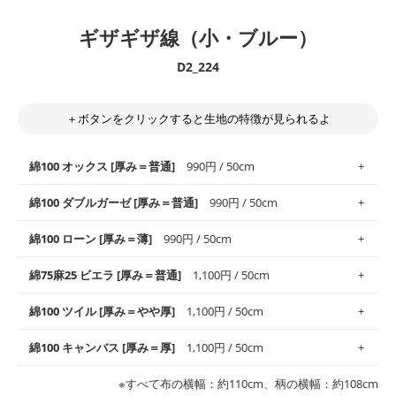
ギザギザ線（小・ブルー）
D2_224
＋ボタンをクリックすると生地の特徴が見られるよ
綿100 オックス [厚み＝普通]
990円 / 50cm
綿100 ダブルガーゼ [厚み＝普通]
990円 / 50cm
使いやすさNo.1！しなやかさと適度な張りを併せ持ち、通気性の
綿100 ローン [厚み＝薄]
990円 / 50cm
高さがオックス生地の特徴です。当サイトのオックス生地は、
や
や薄手
のものを使用しており、とても縫いやすいため、布小物全
柔らかくふんわりとした肌触りが特徴です。ベビー用品やハンカ
綿75麻25 ビエラ [厚み＝普通]
1,100円 / 50cm
般にお使いいただけます。
チなど直接肌に触れるアイテムに最適です。高い吸湿性・通気性
も備え、お手入れも簡単なのでオールシーズンで活躍してくれま
上質で薄手の平織りの生地です。軽やかさとなめらかな手触りの
綿100 ツイル [厚み＝やや厚]
1,100円 / 50cm
※レッスンバッグ、上履き袋などの通園通学グッズにはツイル生
す。
良さが魅力。透け感があるので、涼しげなトップスなどに最適で
地がオススメです。
す。
コットン75％リネン25％の当店のビエラ生地は、オックス生地よ
綿100 キャンバス [厚み＝厚]
1,100円 / 50cm
・スタイ、おくるみなどのベビーグッズ
りもふんわりとした柔らかい質感と適度な落ち感を感じられるの
・巾着袋、インテリア小物、2枚仕立てのバッグ、ポーチなどの
・マスク、ハンカチなどの布小物
・ハンカチ、夏マスク、スカーフなどの身に着ける小物
が特徴です。
布小物
綾織りの生地です。しっかりとした張りと厚みがありながらも柔
・ブラウス、チュニック、ワンピースなどの洋服
※すべて布の横幅：約110cm、柄の横幅：約108cm
・ブラウス、シャツ、チュニックなどのトップス
・布団カバーなどの寝具、カーテン
らかいのが特徴です。生地の厚みは中厚手です。1枚でも透け感