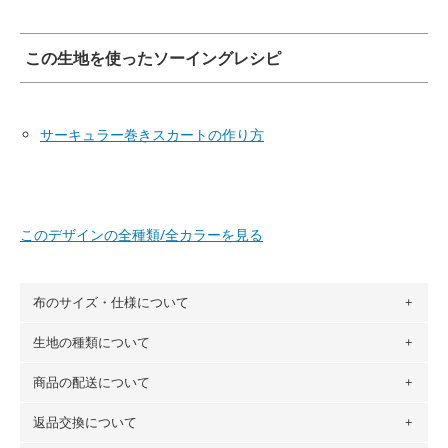
この生地を使ったソーイングレシピ
サーキュラー巻きスカートの作り方
このデザインの全種類/全カラーを見る
布のサイズ・仕様について
生地の種類について
布の長さは50cm単位での販売になります。
（例）150cm購入の場合 → 購入数量「3」、350cm購入の
商品の配送について
・現在、すべてのデザインのプリントに使用している生地は
場合 → 購入数量「7」
６種類です。素材は100％コットン（オックス）・100％コ
返品交換について
・ネコポスでの配送は、布は2mまで型紙は2個までとなりま
ットン（ダブルガーゼ）・100％コットン（ローン）・コッ