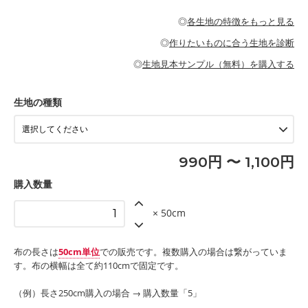
・パジャマなどの寝具
・ギャザーが多いワンピース
・シャツ、ワンピース、チュニック、イージーパンツなどの大人
・シャツなどの大人服
がないので、ボトムスやタックスカートに向いています。
当店のキャンバス生地は、11号帆布相当の厚みです。 丈夫で高い
服
◎
各生地の特徴をもっと見る
・スカート、甚平などの子ども服
もっと詳しく見る
耐久性があります。トートバッグ・ポーチ・ペンケースなどの布
もっと詳しく見る
・スカート、ワンピース、ブラウス、パンツなどの子ども服
・レッスンバッグ、上履き袋などの通園通学グッズ
小物、インテリア用品に向いています。
◎
作りたいものに合う生地を診断
・布団カバーなどの寝具
もっと詳しく見る
・トートバッグ
・甚平、浴衣など
・カーテン、エプロン、テーブルクロスなどの暮らしのアイテム
・トートバッグ
◎
生地見本サンプル（無料）を購入する
・パンツ、タックスカートなどのボトムス
・ポーチ、ペンケースなどの布小物
もっと詳しく見る
・インテリア用品
もっと詳しく見る
・工作用エプロン
生地の種類
もっと詳しく見る
990円 〜 1,100円
購入数量
× 50cm
布の長さは
50cm単位
での販売です。複数購入の場合は繋がっていま
す。布の横幅は全て約110cmで固定です。
（例）長さ250cm購入の場合 → 購入数量「5」