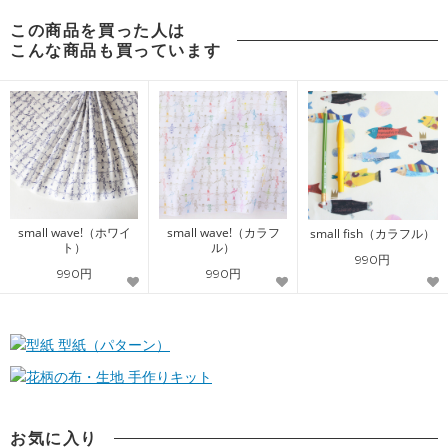
この商品を買った人は
こんな商品も買っています
small wave!（ホワイ
small wave!（カラフ
small fish（カラフル）
ト）
ル）
990円
990円
990円
型紙（パターン）
手作りキット
お気に入り