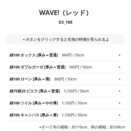
WAVE!（レッド）
D3_188
＋ボタンをクリックすると生地の特徴が見られるよ
綿100 オックス [厚み＝普通]
990円 / 50cm
綿100 ダブルガーゼ [厚み＝普通]
990円 / 50cm
使いやすさNo.1！しなやかさと適度な張りを併せ持ち、通気性の
綿100 ローン [厚み＝薄]
990円 / 50cm
高さがオックス生地の特徴です。当サイトのオックス生地は、
や
や薄手
のものを使用しており、とても縫いやすいため、布小物全
柔らかくふんわりとした肌触りが特徴です。ベビー用品やハンカ
綿75麻25 ビエラ [厚み＝普通]
1,100円 / 50cm
般にお使いいただけます。
チなど直接肌に触れるアイテムに最適です。高い吸湿性・通気性
も備え、お手入れも簡単なのでオールシーズンで活躍してくれま
上質で薄手の平織りの生地です。軽やかさとなめらかな手触りの
綿100 ツイル [厚み＝やや厚]
1,100円 / 50cm
※レッスンバッグ、上履き袋などの通園通学グッズにはツイル生
す。
良さが魅力。透け感があるので、涼しげなトップスなどに最適で
地がオススメです。
す。
コットン75％リネン25％の当店のビエラ生地は、オックス生地よ
綿100 キャンバス [厚み＝厚]
1,100円 / 50cm
・スタイ、おくるみなどのベビーグッズ
りもふんわりとした柔らかい質感と適度な落ち感を感じられるの
・巾着袋、インテリア小物、2枚仕立てのバッグ、ポーチなどの
・マスク、ハンカチなどの布小物
・ハンカチ、夏マスク、スカーフなどの身に着ける小物
が特徴です。
布小物
綾織りの生地です。しっかりとした張りと厚みがありながらも柔
・ブラウス、チュニック、ワンピースなどの洋服
※すべて布の横幅：約110cm、柄の横幅：約108cm
・ブラウス、シャツ、チュニックなどのトップス
・布団カバーなどの寝具、カーテン
らかいのが特徴です。生地の厚みは中厚手です。1枚でも透け感