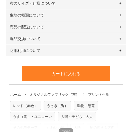
布のサイズ・仕様について
生地の種類について
布の長さは50cm単位での販売になります。
（例）150cm購入の場合 → 購入数量「3」、350cm購入の
商品の配送について
・現在、すべてのデザインのプリントに使用している生地は
場合 → 購入数量「7」
６種類です。素材は100％コットン（オックス）・100％コ
返品交換について
・ネコポスでの配送は、布は2mまで型紙は2個までとなりま
ットン（ダブルガーゼ）・100％コットン（ローン）・コッ
す（一部例外有り）それ以上の場合は、ネコポスを選択して
トンリネン（ビエラ織）・100％コットン（ツイル）・
商用利用について
・布はご注文後に注文数量のみをプリントするため、
購入後
も送料の表示が600円となり宅急便での配送となります。
100％コットン（キャンバス・11号帆布）です。
の返品および交換は承ることができません
。購入時には商品
・受注生産（印刷後発送）のため、通常2～3営業日での発送
◎
各生地の詳細を見る
・当サイトで販売している生地は、すべて商用利用可能で
や用尺をお間違えのないようお願いします。思っていた色味
となります。
◎
生地見本サンプル（無料）を購入する
す。ハンドメイドサイトなどでの販売用アイテムの製作にご
と違う、などの理由での返品は承れません。予めご了承くだ
※万が一、検品時に不備が見つかった場合は、4～5営業日後
カートに入れる
利用いただけます。「nunocoto fabric使用」といった記載
さい。
の発送となる場合がございます。
も不要です。（製品化した際に起こる全ての問題、クレーム
※土日祝は営業日に含まれません。
につきましては当店及びnunocoto fabricは一切の責任を負
返品・交換対象の基準について詳しくは
こちら
※配送日のご指定は承れません。出来上がり次第、順次発送
ホーム
オリジナルファブリック（布）
プリント生地
※カットを希望の方は備考欄に「50cmずつカット希望」など
いませんのでご了承ください）
いたします。
ご記載ください（50cm単位でのカットのみ）
※有料型紙（ホームソーイング型紙シリーズ）および柄がえ
レッド（赤色）
うさぎ（兎）
動物・恐竜
プリント布の仕様について
らべるキットに付属された型紙は商用利用できませんのでご
もっと詳しく見る
注意ください。型紙自体の転用・販売および型紙を使用して
うま（馬）・ユニコーン
人間・子ども・大人
製作したものの販売も禁止とさせていただいております。
その他モチーフ
かわいい柄
大柄
柄の向き１方向
商用利用についての詳細はこちら