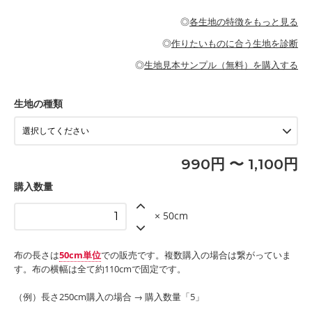
・パジャマなどの寝具
・ギャザーが多いワンピース
・シャツ、ワンピース、チュニック、イージーパンツなどの大人
・シャツなどの大人服
がないので、ボトムスやタックスカートに向いています。
当店のキャンバス生地は、11号帆布相当の厚みです。 丈夫で高い
服
◎
各生地の特徴をもっと見る
・スカート、甚平などの子ども服
もっと詳しく見る
耐久性があります。トートバッグ・ポーチ・ペンケースなどの布
もっと詳しく見る
・スカート、ワンピース、ブラウス、パンツなどの子ども服
・レッスンバッグ、上履き袋などの通園通学グッズ
小物、インテリア用品に向いています。
◎
作りたいものに合う生地を診断
・布団カバーなどの寝具
もっと詳しく見る
・トートバッグ
・甚平、浴衣など
・カーテン、エプロン、テーブルクロスなどの暮らしのアイテム
・トートバッグ
◎
生地見本サンプル（無料）を購入する
・パンツ、タックスカートなどのボトムス
・ポーチ、ペンケースなどの布小物
もっと詳しく見る
・インテリア用品
もっと詳しく見る
・工作用エプロン
生地の種類
もっと詳しく見る
990円 〜 1,100円
購入数量
× 50cm
布の長さは
50cm単位
での販売です。複数購入の場合は繋がっていま
す。布の横幅は全て約110cmで固定です。
（例）長さ250cm購入の場合 → 購入数量「5」