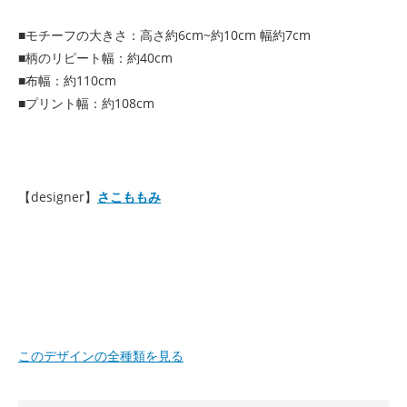
■モチーフの大きさ：高さ約6cm~約10cm 幅約7cm
■柄のリピート幅：約40cm
■布幅：約110cm
■プリント幅：約108cm
【designer】
さこももみ
このデザインの全種類を見る