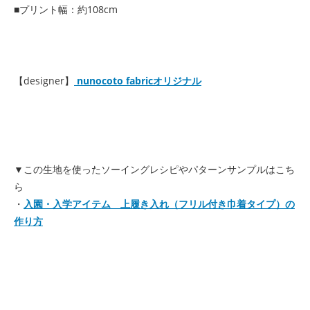
■プリント幅：約108cm
【designer】
nunocoto fabricオリジナル
▼この生地を使ったソーイングレシピやパターンサンプルはこち
ら
・
入園・入学アイテム 上履き入れ（フリル付き巾着タイプ）の
作り方