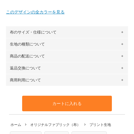
このデザインの全カラーを見る
布のサイズ・仕様について
生地の種類について
布の長さは50cm単位での販売になります。
（例）150cm購入の場合 → 購入数量「3」、350cm購入の
商品の配送について
・現在、すべてのデザインのプリントに使用している生地は
場合 → 購入数量「7」
６種類です。素材は100％コットン（オックス）・100％コ
返品交換について
・ネコポスでの配送は、布は2mまで型紙は2個までとなりま
ットン（ダブルガーゼ）・100％コットン（ローン）・コッ
す（一部例外有り）それ以上の場合は、ネコポスを選択して
トンリネン（ビエラ織）・100％コットン（ツイル）・
商用利用について
・布はご注文後に注文数量のみをプリントするため、
購入後
も送料の表示が600円となり宅急便での配送となります。
100％コットン（キャンバス・11号帆布）です。
の返品および交換は承ることができません
。購入時には商品
・受注生産（印刷後発送）のため、通常2～3営業日での発送
◎
各生地の詳細を見る
・当サイトで販売している生地は、すべて商用利用可能で
や用尺をお間違えのないようお願いします。思っていた色味
となります。
◎
生地見本サンプル（無料）を購入する
す。ハンドメイドサイトなどでの販売用アイテムの製作にご
と違う、などの理由での返品は承れません。予めご了承くだ
※万が一、検品時に不備が見つかった場合は、4～5営業日後
カートに入れる
利用いただけます。「nunocoto fabric使用」といった記載
さい。
の発送となる場合がございます。
も不要です。（製品化した際に起こる全ての問題、クレーム
※土日祝は営業日に含まれません。
につきましては当店及びnunocoto fabricは一切の責任を負
返品・交換対象の基準について詳しくは
こちら
※配送日のご指定は承れません。出来上がり次第、順次発送
ホーム
オリジナルファブリック（布）
プリント生地
※カットを希望の方は備考欄に「50cmずつカット希望」など
いませんのでご了承ください）
いたします。
ご記載ください（50cm単位でのカットのみ）
※有料型紙（ホームソーイング型紙シリーズ）および柄がえ