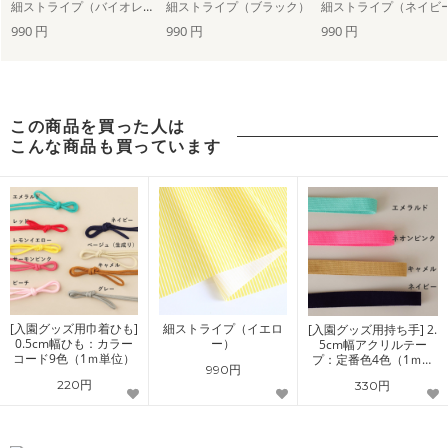
細ストライプ（バイオレット）
細ストライプ（ブラック）
細ストライプ（ネイビ
990 円
990 円
990 円
この商品を買った人は
こんな商品も買っています
[入園グッズ用巾着ひも]
細ストライプ（イエロ
[入園グッズ用持ち手] 2.
0.5cm幅ひも：カラー
ー）
5cm幅アクリルテー
コード9色（1ｍ単位）
プ：定番色4色（1ｍ単
990円
位）
220円
330円