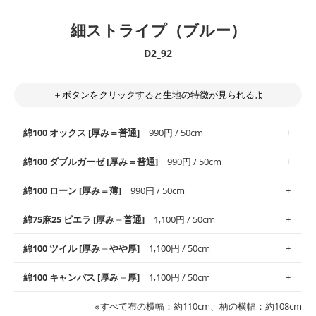
細ストライプ（ブルー）
D2_92
＋ボタンをクリックすると生地の特徴が見られるよ
綿100 オックス [厚み＝普通]
990円 / 50cm
綿100 ダブルガーゼ [厚み＝普通]
990円 / 50cm
使いやすさNo.1！しなやかさと適度な張りを併せ持ち、通気性の
綿100 ローン [厚み＝薄]
990円 / 50cm
高さがオックス生地の特徴です。当サイトのオックス生地は、
や
や薄手
のものを使用しており、とても縫いやすいため、布小物全
柔らかくふんわりとした肌触りが特徴です。ベビー用品やハンカ
綿75麻25 ビエラ [厚み＝普通]
1,100円 / 50cm
般にお使いいただけます。
チなど直接肌に触れるアイテムに最適です。高い吸湿性・通気性
も備え、お手入れも簡単なのでオールシーズンで活躍してくれま
上質で薄手の平織りの生地です。軽やかさとなめらかな手触りの
綿100 ツイル [厚み＝やや厚]
1,100円 / 50cm
※レッスンバッグ、上履き袋などの通園通学グッズにはツイル生
す。
良さが魅力。透け感があるので、涼しげなトップスなどに最適で
地がオススメです。
す。
コットン75％リネン25％の当店のビエラ生地は、オックス生地よ
綿100 キャンバス [厚み＝厚]
1,100円 / 50cm
・スタイ、おくるみなどのベビーグッズ
りもふんわりとした柔らかい質感と適度な落ち感を感じられるの
・巾着袋、インテリア小物、2枚仕立てのバッグ、ポーチなどの
・マスク、ハンカチなどの布小物
・ハンカチ、夏マスク、スカーフなどの身に着ける小物
が特徴です。
布小物
綾織りの生地です。しっかりとした張りと厚みがありながらも柔
・ブラウス、チュニック、ワンピースなどの洋服
※すべて布の横幅：約110cm、柄の横幅：約108cm
・ブラウス、シャツ、チュニックなどのトップス
・布団カバーなどの寝具、カーテン
らかいのが特徴です。生地の厚みは中厚手です。1枚でも透け感