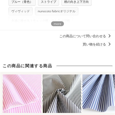
ブルー（青色）
ストライプ
柄の向き上下方向
プリント布の仕様について
らべるキットに付属された型紙は商用利用できませんのでご
もっと詳しく見る
注意ください。型紙自体の転用・販売および型紙を使用して
ヴィヴィッド
nunocoto fabricオリジナル
製作したものの販売も禁止とさせていただいております。
永遠に推せる！チェック柄・ストライプ柄
商用利用についての詳細はこちら
ずっと好きなマイスタンダード、定番デザイン
シンプル柄
この商品について問い合わせる
買い物を続ける
この商品に関連する商品