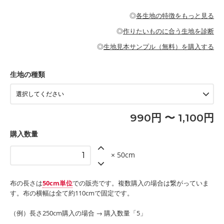
・パジャマなどの寝具
・ギャザーが多いワンピース
・シャツ、ワンピース、チュニック、イージーパンツなどの大人
・シャツなどの大人服
がないので、ボトムスやタックスカートに向いています。
当店のキャンバス生地は、11号帆布相当の厚みです。 丈夫で高い
服
◎
各生地の特徴をもっと見る
・スカート、甚平などの子ども服
もっと詳しく見る
耐久性があります。トートバッグ・ポーチ・ペンケースなどの布
もっと詳しく見る
・スカート、ワンピース、ブラウス、パンツなどの子ども服
・レッスンバッグ、上履き袋などの通園通学グッズ
小物、インテリア用品に向いています。
◎
作りたいものに合う生地を診断
・布団カバーなどの寝具
もっと詳しく見る
・トートバッグ
・甚平、浴衣など
・カーテン、エプロン、テーブルクロスなどの暮らしのアイテム
・トートバッグ
◎
生地見本サンプル（無料）を購入する
・パンツ、タックスカートなどのボトムス
・ポーチ、ペンケースなどの布小物
もっと詳しく見る
・インテリア用品
もっと詳しく見る
・工作用エプロン
生地の種類
もっと詳しく見る
990円 〜 1,100円
購入数量
× 50cm
布の長さは
50cm単位
での販売です。複数購入の場合は繋がっていま
す。布の横幅は全て約110cmで固定です。
（例）長さ250cm購入の場合 → 購入数量「5」