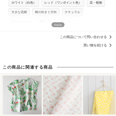
ホワイト（白色）
レッド（ワンポイント色）
花・植物
プリント布の仕様について
らべるキットに付属された型紙は商用利用できませんのでご
もっと詳しく見る
注意ください。型紙自体の転用・販売および型紙を使用して
大きな花柄
柄の向き１方向
ナチュラル
製作したものの販売も禁止とさせていただいております。
Kayo Aoyama
花柄 フラワープリント
商用利用についての詳細はこちら
この商品について問い合わせる
買い物を続ける
この商品に関連する商品