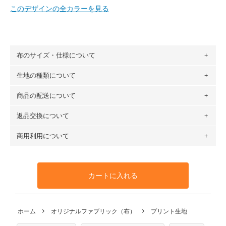
このデザインの全カラーを見る
布のサイズ・仕様について
生地の種類について
布の長さは50cm単位での販売になります。
（例）150cm購入の場合 → 購入数量「3」、350cm購入の
商品の配送について
・現在、すべてのデザインのプリントに使用している生地は
場合 → 購入数量「7」
６種類です。素材は100％コットン（オックス）・100％コ
返品交換について
・ネコポスでの配送は、布は2mまで型紙は2個までとなりま
ットン（ダブルガーゼ）・100％コットン（ローン）・コッ
す（一部例外有り）それ以上の場合は、ネコポスを選択して
トンリネン（ビエラ織）・100％コットン（ツイル）・
商用利用について
・布はご注文後に注文数量のみをプリントするため、
購入後
も送料の表示が600円となり宅急便での配送となります。
100％コットン（キャンバス・11号帆布）です。
の返品および交換は承ることができません
。購入時には商品
・受注生産（印刷後発送）のため、通常2～3営業日での発送
◎
各生地の詳細を見る
・当サイトで販売している生地は、すべて商用利用可能で
や用尺をお間違えのないようお願いします。思っていた色味
となります。
◎
生地見本サンプル（無料）を購入する
す。ハンドメイドサイトなどでの販売用アイテムの製作にご
と違う、などの理由での返品は承れません。予めご了承くだ
※万が一、検品時に不備が見つかった場合は、4～5営業日後
カートに入れる
利用いただけます。「nunocoto fabric使用」といった記載
さい。
の発送となる場合がございます。
も不要です。（製品化した際に起こる全ての問題、クレーム
※土日祝は営業日に含まれません。
につきましては当店及びnunocoto fabricは一切の責任を負
返品・交換対象の基準について詳しくは
こちら
※配送日のご指定は承れません。出来上がり次第、順次発送
ホーム
オリジナルファブリック（布）
プリント生地
※カットを希望の方は備考欄に「50cmずつカット希望」など
いませんのでご了承ください）
いたします。
ご記載ください（50cm単位でのカットのみ）
※有料型紙（ホームソーイング型紙シリーズ）および柄がえ