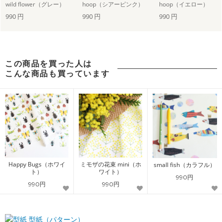
wild flower（グレー）
hoop（シアーピンク）
hoop（イエロー）
990 円
990 円
990 円
この商品を買った人は
こんな商品も買っています
Happy Bugs（ホワイ
ミモザの花束 mini（ホ
small fish（カラフル）
ト）
ワイト）
990円
990円
990円
型紙（パターン）