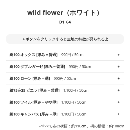
wild flower（ホワイト）
D1_64
＋ボタンをクリックすると生地の特徴が見られるよ
綿100 オックス [厚み＝普通]
990円 / 50cm
綿100 ダブルガーゼ [厚み＝普通]
990円 / 50cm
使いやすさNo.1！しなやかさと適度な張りを併せ持ち、通気性の
綿100 ローン [厚み＝薄]
990円 / 50cm
高さがオックス生地の特徴です。当サイトのオックス生地は、
や
や薄手
のものを使用しており、とても縫いやすいため、布小物全
柔らかくふんわりとした肌触りが特徴です。ベビー用品やハンカ
綿75麻25 ビエラ [厚み＝普通]
1,100円 / 50cm
般にお使いいただけます。
チなど直接肌に触れるアイテムに最適です。高い吸湿性・通気性
も備え、お手入れも簡単なのでオールシーズンで活躍してくれま
上質で薄手の平織りの生地です。軽やかさとなめらかな手触りの
綿100 ツイル [厚み＝やや厚]
1,100円 / 50cm
※レッスンバッグ、上履き袋などの通園通学グッズにはツイル生
す。
良さが魅力。透け感があるので、涼しげなトップスなどに最適で
地がオススメです。
す。
コットン75％リネン25％の当店のビエラ生地は、オックス生地よ
綿100 キャンバス [厚み＝厚]
1,100円 / 50cm
・スタイ、おくるみなどのベビーグッズ
りもふんわりとした柔らかい質感と適度な落ち感を感じられるの
・巾着袋、インテリア小物、2枚仕立てのバッグ、ポーチなどの
・マスク、ハンカチなどの布小物
・ハンカチ、夏マスク、スカーフなどの身に着ける小物
が特徴です。
布小物
綾織りの生地です。しっかりとした張りと厚みがありながらも柔
・ブラウス、チュニック、ワンピースなどの洋服
※すべて布の横幅：約110cm、柄の横幅：約108cm
・ブラウス、シャツ、チュニックなどのトップス
・布団カバーなどの寝具、カーテン
らかいのが特徴です。生地の厚みは中厚手です。1枚でも透け感