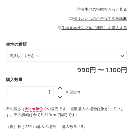
・パジャマなどの寝具
・ギャザーが多いワンピース
・シャツ、ワンピース、チュニック、イージーパンツなどの大人
・シャツなどの大人服
がないので、ボトムスやタックスカートに向いています。
当店のキャンバス生地は、11号帆布相当の厚みです。 丈夫で高い
服
◎
各生地の特徴をもっと見る
・スカート、甚平などの子ども服
もっと詳しく見る
耐久性があります。トートバッグ・ポーチ・ペンケースなどの布
もっと詳しく見る
・スカート、ワンピース、ブラウス、パンツなどの子ども服
・レッスンバッグ、上履き袋などの通園通学グッズ
小物、インテリア用品に向いています。
◎
作りたいものに合う生地を診断
・布団カバーなどの寝具
もっと詳しく見る
・トートバッグ
・甚平、浴衣など
・カーテン、エプロン、テーブルクロスなどの暮らしのアイテム
・トートバッグ
◎
生地見本サンプル（無料）を購入する
・パンツ、タックスカートなどのボトムス
・ポーチ、ペンケースなどの布小物
もっと詳しく見る
・インテリア用品
もっと詳しく見る
・工作用エプロン
生地の種類
もっと詳しく見る
990円 〜 1,100円
購入数量
× 50cm
布の長さは
50cm単位
での販売です。複数購入の場合は繋がっていま
す。布の横幅は全て約110cmで固定です。
（例）長さ250cm購入の場合 → 購入数量「5」