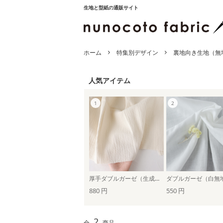
生地と型紙の通販サイト
ホーム
特集別デザイン
裏地向き生地（無
人気アイテム
厚手ダブルガーゼ（生成り・無地）
ダブルガーゼ（白無
880 円
550 円
2
全
商品