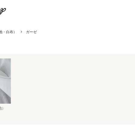
地・白布）
ガーゼ
地）