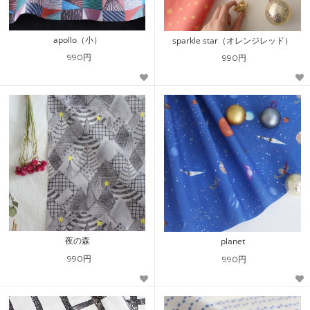
apollo（小）
sparkle star（オレンジレッド）
990円
990円
夜の森
planet
990円
990円