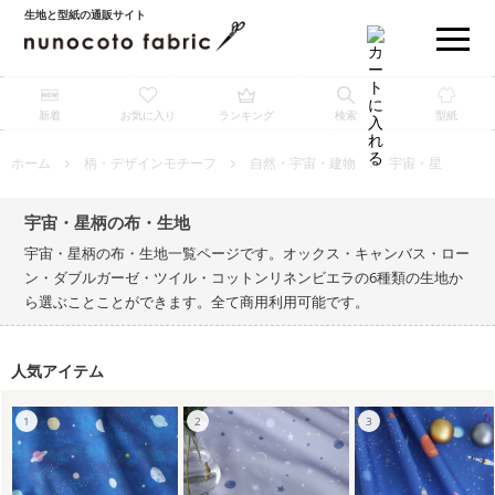
生地と型紙の通販サイト
新着
お気に入り
ランキング
検索
型紙
ホーム
柄・デザインモチーフ
自然・宇宙・建物
宇宙・星
宇宙・星柄の布・生地
宇宙・星柄の布・生地一覧ページです。オックス・キャンバス・ロー
ン・ダブルガーゼ・ツイル・コットンリネンビエラの6種類の生地か
ら選ぶことことができます。全て商用利用可能です。
人気アイテム