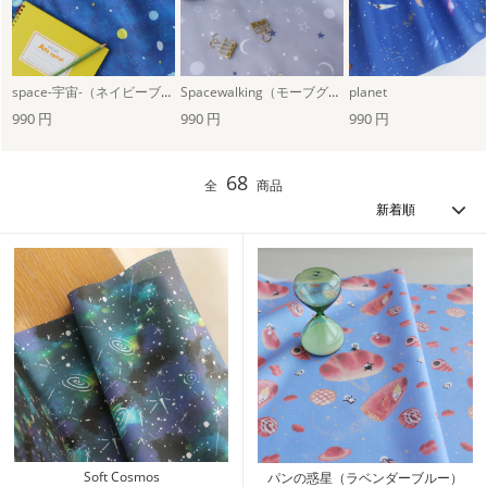
space-宇宙-（ネイビーブルー）
Spacewalking（モーブグレー）
planet
990 円
990 円
990 円
68
全
商品
Soft Cosmos
パンの惑星（ラベンダーブルー）