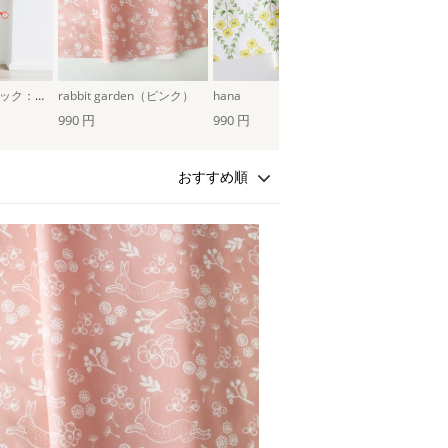
パターンファブリック：こども甚平（mizutama）
rabbit garden（ピンク）
hana
990 円
990 円