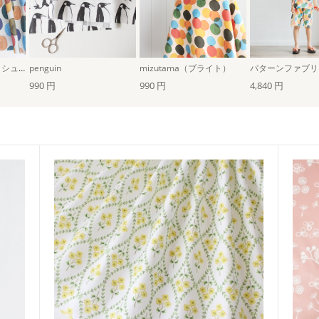
mizutama（グレイッシュ）
penguin
mizutama（ブライト）
990 円
990 円
4,840 円