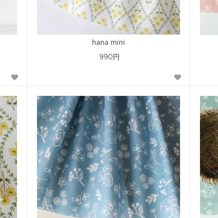
hana mini
990円