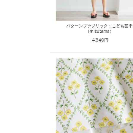
パターンファブリック：こども甚平
（mizutama）
4,840円