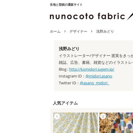
生地と型紙の通販サイト
ホーム
デザイナー
浅野みどり
浅野みどり
イラストレーター/デザイナー 渡英をき
雑誌、広告、書籍、雑貨などのイラストレ
Blog :
http://komidori.jugem.jp/
Instagram ID：
@midori.asano
Twitter ID：
@asano_midori_
人気アイテム