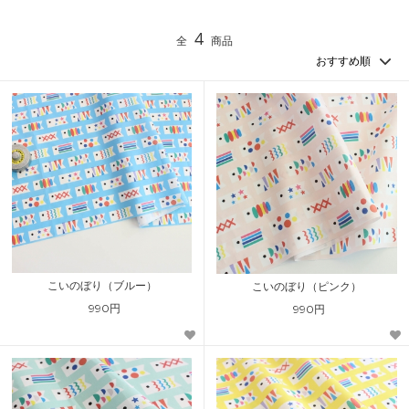
4
全
商品
こいのぼり（ブルー）
こいのぼり（ピンク）
990円
990円