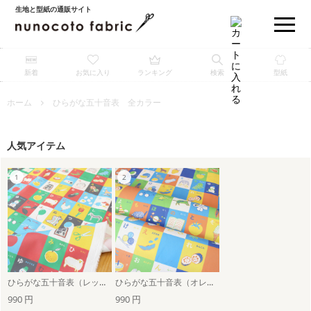
生地と型紙の通販サイト
新着
お気に入り
ランキング
検索
型紙
ホーム
ひらがな五十音表 全カラー
人気アイテム
ひらがな五十音表（レッド系）
ひらがな五十音表（オレンジ系）
990 円
990 円