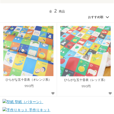
2
全
商品
ひらがな五十音表（オレンジ系）
ひらがな五十音表（レッド系）
990円
990円
型紙（パターン）
手作りキット