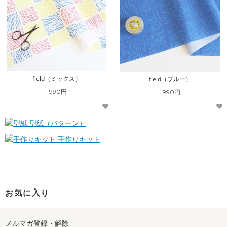
field（ミックス）
field（ブルー）
990円
990円
型紙（パターン）
手作りキット
お気に入り
メルマガ登録・解除