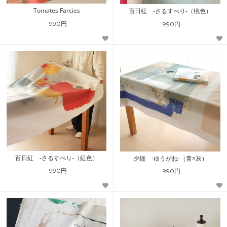
Tomates Farcies
百日紅 -さるすべり-（桃色）
990円
990円
百日紅 -さるすべり-（紅色）
夕鐘 -ゆうがね-（青×灰）
990円
990円