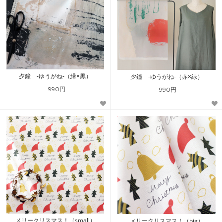
夕鐘 -ゆうがね-（緑×黒）
夕鐘 -ゆうがね-（赤×緑）
990円
990円
メリークリスマス！（small）
メリークリスマス！（big）