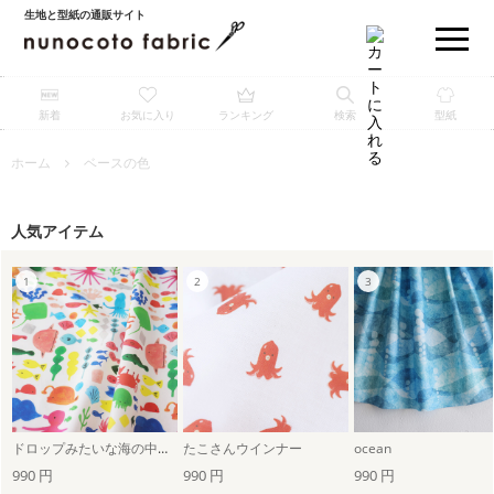
生地と型紙の通販サイト
新着
お気に入り
ランキング
検索
型紙
ホーム
ベースの色
人気アイテム
ドロップみたいな海の中（ホワイト）
たこさんウインナー
ocean
990 円
990 円
990 円