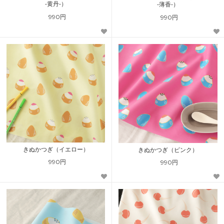
-黄丹-）
-薄香-）
990円
990円
きぬかつぎ（イエロー）
きぬかつぎ（ピンク）
990円
990円