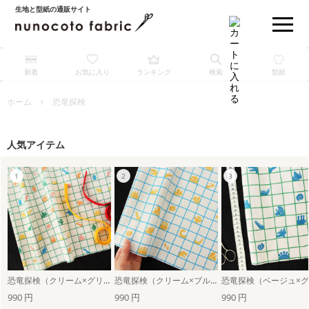
生地と型紙の通販サイト
新着
お気に入り
ランキング
検索
型紙
ホーム
恐竜探検
人気アイテム
恐竜探検（クリーム×グリーン）
恐竜探検（クリーム×ブルー）
990 円
990 円
990 円