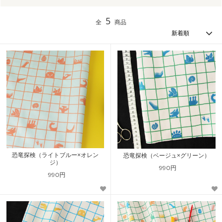
5
全
商品
恐竜探検（ライトブルー×オレン
恐竜探検（ベージュ×グリーン）
ジ）
990円
990円