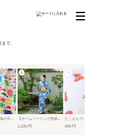
日まで。
ドロップみたいな海の中（ホワイト）
【ホームソーイング型紙シリーズ】No.061_対丈浴衣
たこさんウインナー
2,200 円
990 円
1,540 円