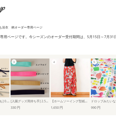
も浴衣 柄オーダー専用ページ
専用ページです。今シーズンのオーダー受付期間は、5月15日～7月31
[入園グッズ用巾着ひも] 0.5cm幅ひも：カラーコード9色（1ｍ単位）
[入園グッズ用持ち手] 2.5cm幅アクリルテープ：定番色4色（1ｍ単位）
【ホームソーイング型紙シリーズ】No.064_ラップワイドパンツ
330 円
1,650 円
990 円