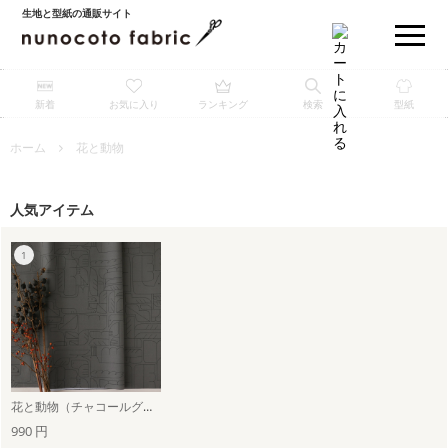
生地と型紙の通販サイト
新着
お気に入り
ランキング
検索
型紙
ホーム
花と動物
人気アイテム
花と動物（チャコールグレー）
990 円