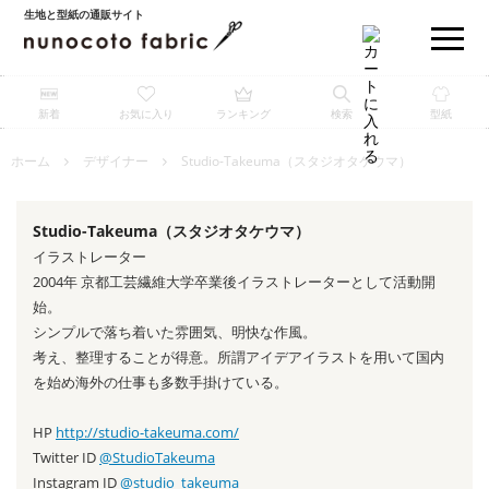
生地と型紙の通販サイト
新着
お気に入り
ランキング
検索
型紙
ホーム
デザイナー
Studio-Takeuma（スタジオタケウマ）
Studio-Takeuma（スタジオタケウマ）
イラストレーター
2004年 京都工芸繊維大学卒業後イラストレーターとして活動開
始。
シンプルで落ち着いた雰囲気、明快な作風。
考え、整理することが得意。所謂アイデアイラストを用いて国内
を始め海外の仕事も多数手掛けている。
HP
http://studio-takeuma.com/
Twitter ID
@StudioTakeuma
Instagram ID
@studio_takeuma