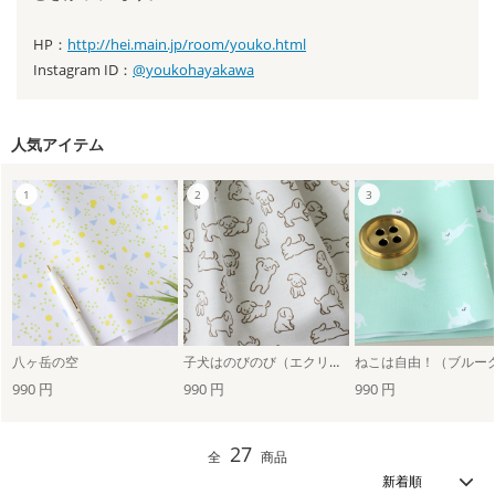
HP：
http://hei.main.jp/room/youko.html
Instagram ID：
@youkohayakawa
人気アイテム
八ヶ岳の空
子犬はのびのび（エクリュ×ブラウン）
990 円
990 円
990 円
27
全
商品