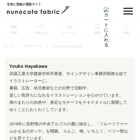
生地と型紙の通販サイト
新着
お気に入り
ランキング
検索
型紙
ホーム
デザイナー
Youko Hayakawa
Youko Hayakawa
武蔵工業大学建築学科卒業後、サインデザイン事務所勤務を経て
イラストレーターに。
書籍、広告、幼児教材などの分野で活動中。
楽しい気持ちになれるイラストレーションを心がけています。
身のまわりの自然や、身近なモチーフをテキスタイルに展開して
ゆくことにわくわくしています。
2018年に長野県の中央アルプスの麓に移住し、「フルーツファー
ムかえるのポッケ」を開園。 りんご、桃、いちじく、ベリー類な
どを育てています。