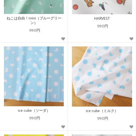
ねこは自由！mini（ブルーグリー
HARVEST
ン）
990円
990円
ice cube（ソーダ）
ice cube（ミルク）
990円
990円