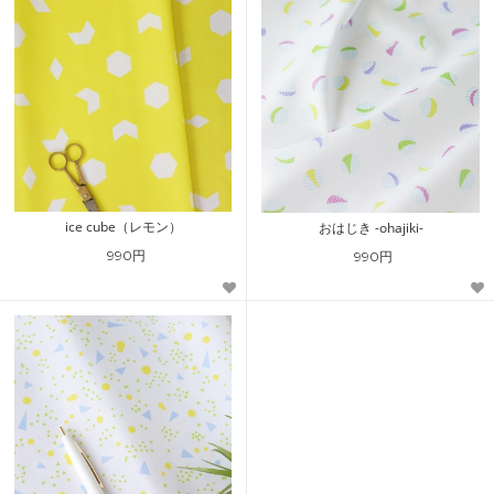
ice cube（レモン）
おはじき -ohajiki-
990円
990円