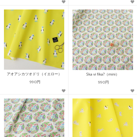
アオアシカツオドリ（イエロー）
Ska vi fika?（mini）
990円
990円